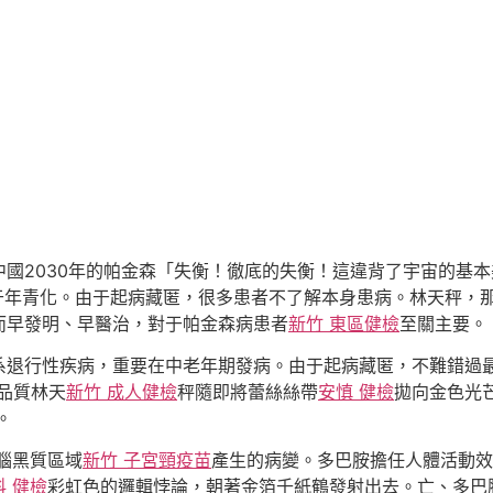
國2030年的帕金森「失衡！徹底的失衡！這違背了宇宙的基
于年青化。由于起病藏匿，很多患者不了解本身患病。林天秤，
而早發明、早醫治，對于帕金森病患者
新竹 東區健檢
至關主要。
系退行性疾病，重要在中老年期發病。由于起病藏匿，不難錯過
品質林天
新竹 成人健檢
秤隨即將蕾絲絲帶
安慎 健檢
拋向金色光
。
腦黑質區域
新竹 子宮頸疫苗
產生的病變。多巴胺擔任人體活動效
科 健檢
彩虹色的邏輯悖論，朝著金箔千紙鶴發射出去。亡、多巴