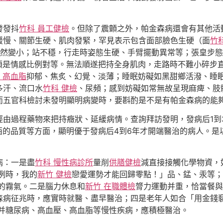
發發抖
竹科 員工健檢
。但除了震顫之外，帕金森病還會有其他活
緩慢、關節生硬、肌肉發緊，罕見表示包含面部臉色生硬（面
竹
然變小；站不穩，行走時姿態生硬、手臂擺動異常等；張皇步態
須是情感比例對等。無法順遂把持全身肌肉，走路時不難小碎步
 高血脂
抑郁、焦炙、幻覺、淡薄；睡眠妨礙如黑甜鄉活潑、睡
多汗、流口水
竹科 健檢
、尿頻；感到妨礙如常無故呈現麻痺、肢
而五官科檢討未發明顯明病變時，要斟酌是不是有帕金森病的能
經由過程藥物來把持癥狀、延緩病情。查詢拜訪發明，發病后1到
西的品質等方面，顯明優于發病后4到6年才開端醫治的病人。是
病：一是盡
竹科 慢性病診所
量削
供膳健檢
減直接接觸化學物資，
例時，我的
新竹 健檢
戀愛運勢才能回歸零點！」品、錳、汞等；
的霧氣。二是腦力休息和
新竹 在職體檢
膂力運動并重，恰當餐與
森病征兆時，應實時就醫、盡早醫治；四是老年人如合「用金錢
并糖尿病、高血壓、高血脂等慢性疾病，應積極醫治。