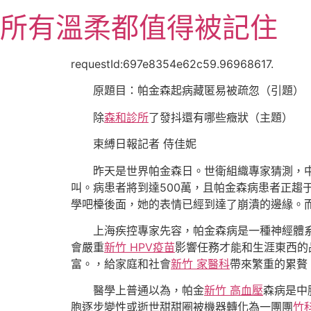
跳
所有溫柔都值得被記住
至
主
要
requestId:697e8354e62c59.96968617.
內
原題目：帕金森起病藏匿易被疏忽（引題）
容
除
森和診所
了發抖還有哪些癥狀（主題）
束縛日報記者 侍佳妮
昨天是世界帕金森日。世衛組織專家猜測，中
叫。病患者將到達500萬，且帕金森病患者正趨
學吧檯後面，她的表情已經到達了崩潰的邊緣。
上海疾控專家先容，帕金森病是一種神經體
會嚴重
新竹 HPV疫苗
影響任務才能和生涯東西的
富。，給家庭和社會
新竹 家醫科
帶來繁重的累贅
醫學上普通以為，帕金
新竹 高血壓
森病是中
胞逐步變性或逝世甜甜圈被機器轉化為一團團
竹