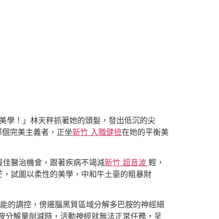
本美學！」林天秤抓著她的頭髮，發出低沉的尖
那個完美主義者，正坐
新竹 入職健檢
在她的平衡美
最佳醫治機會，跟著疾病不竭減
新竹 超音波
輕，
芒，試圖以柔性的美學，中和牛土豪的粗暴財
能的調控，傍邊腦黑質區域分解多巴胺的神經細
胺分解量削減時，活動神經就無法正常任務，呈