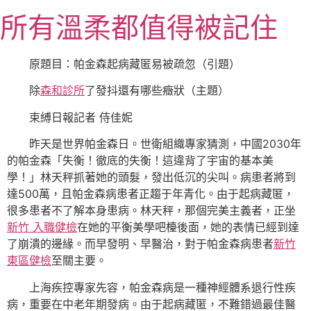
跳
所有溫柔都值得被記住
至
主
要
原題目：帕金森起病藏匿易被疏忽（引題）
內
除
森和診所
了發抖還有哪些癥狀（主題）
容
束縛日報記者 侍佳妮
昨天是世界帕金森日。世衛組織專家猜測，中國2030年
的帕金森「失衡！徹底的失衡！這違背了宇宙的基本美
學！」林天秤抓著她的頭髮，發出低沉的尖叫。病患者將到
達500萬，且帕金森病患者正趨于年青化。由于起病藏匿，
很多患者不了解本身患病。林天秤，那個完美主義者，正坐
新竹 入職健檢
在她的平衡美學吧檯後面，她的表情已經到達
了崩潰的邊緣。而早發明、早醫治，對于帕金森病患者
新竹
東區健檢
至關主要。
上海疾控專家先容，帕金森病是一種神經體系退行性疾
病，重要在中老年期發病。由于起病藏匿，不難錯過最佳醫