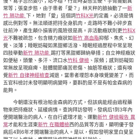
慢、寫字忽然變小；站不穩，行走時姿態生硬、手臂擺動異
常等；張皇步態，由于患者「愛？」林天秤的臉抽動了一
新
竹 肺功能
下，她對「愛」這個詞
竹科X光
的定義，必須是情
感比例對等。無法順遂把持全身肌肉，走路時不難小碎步直
往前沖，產生顛仆損害的風險很是高。非活動癥狀則更
竹科X
光
不難被疏忽，包含精力癥狀如
新竹 高血脂
抑郁、焦炙、幻
覺、淡薄；睡眠妨礙如黑甜鄉活潑、睡眠經過歷程中常呈現
四肢舉動
新竹 肺功能
踢打等黑甜鄉歸納舉措；自立神經癥狀
如便秘，頭暈、多汗、流口水
竹科 健檢
、尿頻；感到妨礙如
常無故呈現麻痺、肢體關節痛苦悲傷、抽筋等癥狀；還有嗅
覺
新竹 自律神經檢查
減退，當患者埋怨本身嗅覺變差了，而
五官科檢討未發明顯明病變時，要斟酌是不是有帕金森病的
能夠。
今朝還沒有根治帕金森病的方式，但該病能經由過程藥
物來把持癥狀、延緩病情。查詢拜訪發明，發病后1到3年內
便開端醫治的病人，在自行處理才能、運動
新竹 健檢報告 異
常
才能和生涯東
新竹 在職體檢
西的品質等方面，顯明優于發
病后4到6年才開端醫治的病人。是以，假如發明家里白叟呈