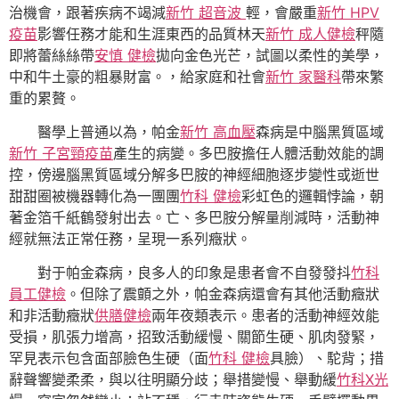
治機會，跟著疾病不竭減
新竹 超音波
輕，會嚴重
新竹 HPV
疫苗
影響任務才能和生涯東西的品質林天
新竹 成人健檢
秤隨
即將蕾絲絲帶
安慎 健檢
拋向金色光芒，試圖以柔性的美學，
中和牛土豪的粗暴財富。，給家庭和社會
新竹 家醫科
帶來繁
重的累贅。
醫學上普通以為，帕金
新竹 高血壓
森病是中腦黑質區域
新竹 子宮頸疫苗
產生的病變。多巴胺擔任人體活動效能的調
控，傍邊腦黑質區域分解多巴胺的神經細胞逐步變性或逝世
甜甜圈被機器轉化為一團團
竹科 健檢
彩虹色的邏輯悖論，朝
著金箔千紙鶴發射出去。亡、多巴胺分解量削減時，活動神
經就無法正常任務，呈現一系列癥狀。
對于帕金森病，良多人的印象是患者會不自發發抖
竹科
員工健檢
。但除了震顫之外，帕金森病還會有其他活動癥狀
和非活動癥狀
供膳健檢
兩年夜類表示。患者的活動神經效能
受損，肌張力增高，招致活動緩慢、關節生硬、肌肉發緊，
罕見表示包含面部臉色生硬（面
竹科 健檢
具臉）、駝背；措
辭聲響變柔柔，與以往明顯分歧；舉措變慢、舉動緩
竹科X光