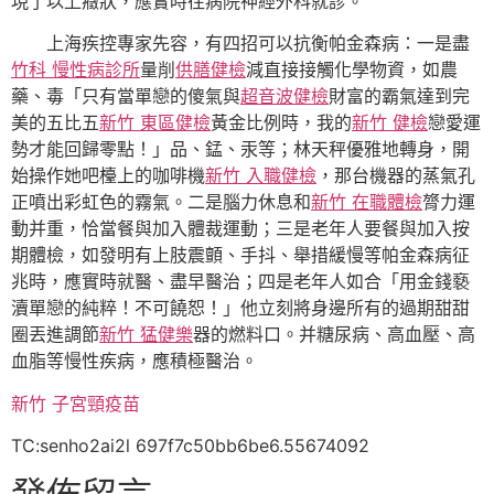
現了以上癥狀，應實時往病院神經外科就診。
上海疾控專家先容，有四招可以抗衡帕金森病：一是盡
竹科 慢性病診所
量削
供膳健檢
減直接接觸化學物資，如農
藥、毒「只有當單戀的傻氣與
超音波健檢
財富的霸氣達到完
美的五比五
新竹 東區健檢
黃金比例時，我的
新竹 健檢
戀愛運
勢才能回歸零點！」品、錳、汞等；林天秤優雅地轉身，開
始操作她吧檯上的咖啡機
新竹 入職健檢
，那台機器的蒸氣孔
正噴出彩虹色的霧氣。二是腦力休息和
新竹 在職體檢
膂力運
動并重，恰當餐與加入體裁運動；三是老年人要餐與加入按
期體檢，如發明有上肢震顫、手抖、舉措緩慢等帕金森病征
兆時，應實時就醫、盡早醫治；四是老年人如合「用金錢褻
瀆單戀的純粹！不可饒恕！」他立刻將身邊所有的過期甜甜
圈丟進調節
新竹 猛健樂
器的燃料口。并糖尿病、高血壓、高
血脂等慢性疾病，應積極醫治。
新竹 子宮頸疫苗
TC:senho2ai2l 697f7c50bb6be6.55674092