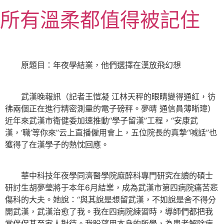
跳
所有溫柔都值得被記住
至
主
要
內
原題目：年夜學結業，他們選擇在漢放飛幻想
容
武漢晚報訊（記者王愷凝 江林天秤的眼睛變得通紅，彷
彿兩個正在進行精密測量的電子磅秤。夢晴 通信員薄晰瑋）
近年來武漢市衛健委加速推動“學子留漢”工程，“安康武
漢，‘職’等你來”云上直播僱用會上，五位院長的真摯“喊話”也
獲得了在漢學子的熱忱回應。
華中科技年夜學同濟醫學院麻醉科專門研究在讀的碩士
研討生胡夢瑩將于本年6月結業，成為武漢市第四病院痛苦悲
傷科的大夫。她說：“與其說是想留武漢，不如說是舍不得分
開武漢，武漢治愈了我。我在四病院練習時，導師們都把我
當伴侶甚至家人對待。我盼望用本身的所學，為患者解除病