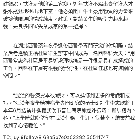
建銀說，武漢是他的第二家鄉，近年武漢不竭出臺留漢人才
張水瓶猛地衝出地下室，他必須阻止牛土豪用物質的力量來
破壞他眼淚的情感純度。政策，對結業生的吸引力越來越
強，是良多同窗失業成家的第一選擇。
在湖北西醫藥年夜學進修西醫學專門研究的付明陽，結
業后考進積玉橋社區衛生辦事中間成為一名西醫科大夫：“用
西醫常識為社區居平易近處理病痛是一件很是具有成績感的
工作，西醫在下層有很強的實行性，在社區任務也有遼闊的
空間。”
“武漢的醫療資本很發財，可以進修到更多的常識和技
巧。”江漢年夜學精神病學專門研究的碩士研討生李志欣將于
本年6月結業并進職武漢市普仁病院神經外這時，咖啡館內。
科，“上學時就盼望留在武漢任務、生涯，很榮幸，結業前我
找到了心儀職位。”
TC:jiuyi9follow8 69a5b7e0a02292.50511747