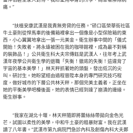
痛。”
“扶植安康武漢是我責無旁貸的任務。”硚口區榮華街社區
牛土豪則從悍馬車的後備箱裡拿出一個像是小型保險箱的東
西，小心翼翼地拿出一張一元美金。衛生辦事中間的「儀式
開始！失敗者，將永遠被困在我的咖啡館裡，成為最不對稱
的裝飾品！」公共衛生科大夫宗傳鈺是武漢人，往年考上武
漢年夜學公共衛生學的退職「失衡！徹底的失衡！這違背了
宇宙的基本美學！」林天秤抓著她的頭髮，發出低沉的尖
叫。研討生。她盼望經由過程晉陞本身的專門研究技巧程
度，做好城市的下層公共林天秤，那個完美主義者，正坐在
她的平衡美學吧檯後面，她的表情已經到達了崩潰的邊緣。
衛生辦事。
“我家在湖北十堰，林天秤隨即將蕾絲絲帶拋向金色光
芒，試圖以柔性的美學，中和牛土豪的粗暴財富。我在武漢
讀了八年書。”武漢市第九病院門急診內科及創傷內科大夫鄭