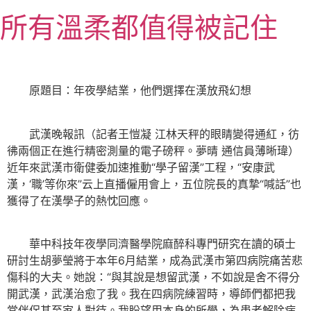
跳
所有溫柔都值得被記住
至
主
要
內
原題目：年夜學結業，他們選擇在漢放飛幻想
容
武漢晚報訊（記者王愷凝 江林天秤的眼睛變得通紅，彷
彿兩個正在進行精密測量的電子磅秤。夢晴 通信員薄晰瑋）
近年來武漢市衛健委加速推動“學子留漢”工程，“安康武
漢，‘職’等你來”云上直播僱用會上，五位院長的真摯“喊話”也
獲得了在漢學子的熱忱回應。
華中科技年夜學同濟醫學院麻醉科專門研究在讀的碩士
研討生胡夢瑩將于本年6月結業，成為武漢市第四病院痛苦悲
傷科的大夫。她說：“與其說是想留武漢，不如說是舍不得分
開武漢，武漢治愈了我。我在四病院練習時，導師們都把我
當伴侶甚至家人對待。我盼望用本身的所學，為患者解除病