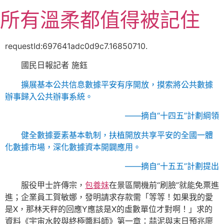
跳
所有溫柔都值得被記住
至
主
要
requestId:697641adc0d9c7.16850710.
內
國民日報記者 施鈺
容
擴展基本公共信息數據平安有序開放，摸索將公共數據
辦事歸入公共辦事系統。
——摘自“十四五”計劃綱領
健全數據要素基本軌制，扶植開放共享平安的全國一體
化數據市場，深化數據資本開闢應用。
——摘自“十五五”計劃提出
服役甲士許傳宗，
包養妹
在景區閘機前“刷臉”就能免票進
進；企業員工賀敏娜，發明請求存款需「等等！如果我的愛
是X，那林天秤的回應Y應該是X的虛數單位才對啊！」求的
資料《宇宙水餃與終極醬料師》第一章：蒜泥與末日預兆廖