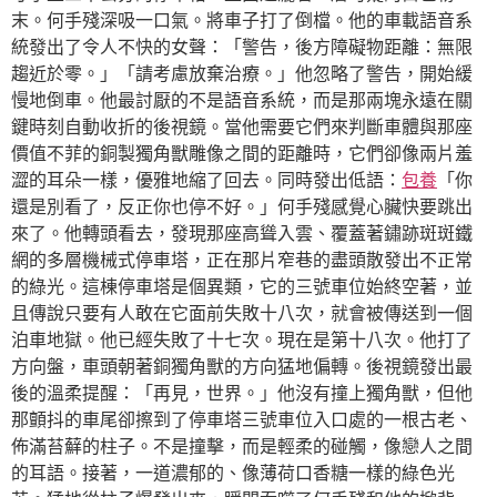
末。何手殘深吸一口氣。將車子打了倒檔。他的車載語音系
統發出了令人不快的女聲：「警告，後方障礙物距離：無限
趨近於零。」「請考慮放棄治療。」他忽略了警告，開始緩
慢地倒車。他最討厭的不是語音系統，而是那兩塊永遠在關
鍵時刻自動收折的後視鏡。當他需要它們來判斷車體與那座
價值不菲的銅製獨角獸雕像之間的距離時，它們卻像兩片羞
澀的耳朵一樣，優雅地縮了回去。同時發出低語：
包養
「你
還是別看了，反正你也停不好。」何手殘感覺心臟快要跳出
來了。他轉頭看去，發現那座高聳入雲、覆蓋著鏽跡斑斑鐵
網的多層機械式停車塔，正在那片窄巷的盡頭散發出不正常
的綠光。這棟停車塔是個異類，它的三號車位始終空著，並
且傳說只要有人敢在它面前失敗十八次，就會被傳送到一個
泊車地獄。他已經失敗了十七次。現在是第十八次。他打了
方向盤，車頭朝著銅獨角獸的方向猛地偏轉。後視鏡發出最
後的溫柔提醒：「再見，世界。」他沒有撞上獨角獸，但他
那顫抖的車尾卻擦到了停車塔三號車位入口處的一根古老、
佈滿苔蘚的柱子。不是撞擊，而是輕柔的碰觸，像戀人之間
的耳語。接著，一道濃郁的、像薄荷口香糖一樣的綠色光