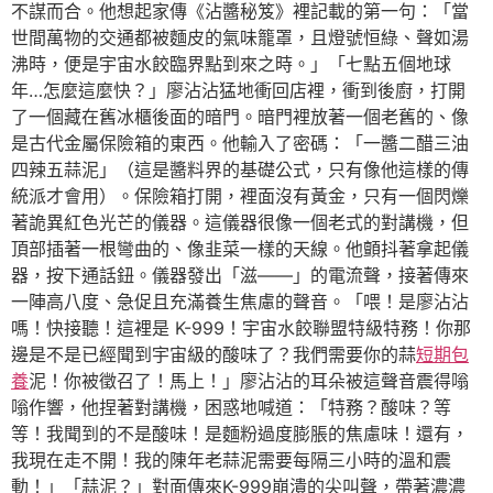
不謀而合。他想起家傳《沾醬秘笈》裡記載的第一句：「當
世間萬物的交通都被麵皮的氣味籠罩，且燈號恒綠、聲如湯
沸時，便是宇宙水餃臨界點到來之時。」「七點五個地球
年…怎麼這麼快？」廖沾沾猛地衝回店裡，衝到後廚，打開
了一個藏在舊冰櫃後面的暗門。暗門裡放著一個老舊的、像
是古代金屬保險箱的東西。他輸入了密碼：「一醬二醋三油
四辣五蒜泥」（這是醬料界的基礎公式，只有像他這樣的傳
統派才會用）。保險箱打開，裡面沒有黃金，只有一個閃爍
著詭異紅色光芒的儀器。這儀器很像一個老式的對講機，但
頂部插著一根彎曲的、像韭菜一樣的天線。他顫抖著拿起儀
器，按下通話鈕。儀器發出「滋——」的電流聲，接著傳來
一陣高八度、急促且充滿養生焦慮的聲音。「喂！是廖沾沾
嗎！快接聽！這裡是 K-999！宇宙水餃聯盟特級特務！你那
邊是不是已經聞到宇宙級的酸味了？我們需要你的蒜
短期包
養
泥！你被徵召了！馬上！」廖沾沾的耳朵被這聲音震得嗡
嗡作響，他捏著對講機，困惑地喊道：「特務？酸味？等
等！我聞到的不是酸味！是麵粉過度膨脹的焦慮味！還有，
我現在走不開！我的陳年老蒜泥需要每隔三小時的溫和震
動！」「蒜泥？」對面傳來K-999崩潰的尖叫聲，帶著濃濃