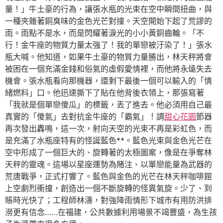
量！」牛土豪的行為，讓張水瓶的光束在空中瞬間扭曲，與
一種夾雜著銅臭味的金色光芒對撞。天空開始下起了荒謬的
雨。雨點不是水，而是閃耀著淚光的小小黃銅齒輪。「不
行！金牛座的物質力量太強了！我的單戀被汙染了！」張水
瓶大喊。他知道，如果牛土豪的物質力量勝出，林天秤將會
被困在一個充滿金錢和俗氣的虛假愛情裡，而他將永遠失去
機會。張水瓶看向那機器，還剩下最後一個可以輸入的「情
緒燃料」口。他迅速撕下了貼在他背後衣領上，那張寫著
「我就是個單戀傻瓜」的標籤，丟了進去。他必須用自己最
真實的「傻氣」去對抗金牛座的「霸氣」！調
甜心花園
節器
再次發出轟鳴，這一次，射向天空的光束不再是彩虹色，而
是充滿了水瓶座特有的怪誕藍色**。藍色光束與金色光芒在
空中形成了一個巨大的、旋轉著的太極圖案，像是在爭奪林
天秤的靈魂。這場以星座運勢為賭注、以單戀能量為武器的
荒唐戰爭，正式打響了。藍色與金色的光芒在林天秤咖啡館
上空劇烈衝撞，創造出一個不斷旋轉的怪異氣旋。少了、到
賬時光快了；工程師林濤，對強降雨情形下城市有用防洪排
澇更有信念……在福建，公共數據利用場景不竭豐盛，為生孩