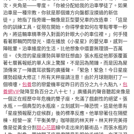
次，夾角是——零度。「你被分配給我的泊車學徒了。如果
泊車是一種宗教，你就是那個連方向盤都沒摸過的新信
徒。」她指了指旁邊一輛像是巨型嬰兒車的改造車：「這是
你的訓練工具，從現在開始，你得學會如何在零點零零一秒
內，將這輛車精準停入對面的針眼大小的車位裡。」何手殘
看著那輛閃閃發光、還在播放《小星星》的嬰兒車，感到一
陣眩暈。泊車維度的生活，比他想象中還要無理頭一百萬
倍。《失控的星座運勢與單戀狂想曲》張水瓶從他那張覆蓋
著七層舊報紙的單人床上驚醒，不是因為鬧鐘，而是因為屋
頂傳來了一陣震耳欲聾的廣播聲。「緊急！緊急！今日星座
運勢超級大修正！所有天秤座請注意！由於月球剛剛打了一
個噴嚏，
包養
您的戀愛機率從昨日的百分之九十九點九，
包
養網VIP
陡降至負百分之八十七！」廣播員的聲音聽起來像是
一個正在經歷中年危機的雙子座，充滿了戲劇性的絕望。張
水瓶，一個典型的水瓶座，立刻感到一陣恐慌，這是他患有
「星座預報壓力症候群」後的標準反應。他單戀著住在隔壁
棟、經營一家「平衡美學」咖啡館的林天秤。林天秤完美得
像是從黃金分割
甜心花園
線中走出來的藝術品。而張水瓶的