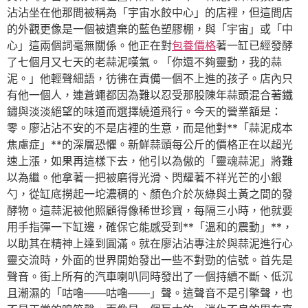
沾沾坐在他那間被稱為「宇宙水餃中心」的店裡，但這間店
的外觀更像是一個被遺棄的藍色塑膠棚，與「宇宙」或「中
心」這兩個詞毫無關係。他正在對
包養價格
著一缸已經發酵
了七個月又七天的老蒜泥嘆氣。「你還不夠靈動，我的蒜
泥。」他輕聲細語，彷彿在責備一個不上進的孩子。店內只
有他一個人，連蒼蠅都因為難以忍受那股陳年蒜頭混合著鐵
鏽與淡淡絕望的味道而選擇繞道飛行。今天的營業額是：
零。廖沾沾不安的不是店裡的生意，而是他對**「蒜泥成本
焦慮症」**的深層恐懼。新鮮蒜頭每公斤的價格正在以超光
速上漲，如果再這樣下去，他引以為傲的「靈魂蒜泥」將難
以為繼。他拿著一把被磨得光滑、閃耀著不祥光芒的小銀
勺，從缸底撈起一坨濃稠的、顏色介於灰綠與土黃之間的發
酵物。這蒜泥被他照顧得像稀世珍寶，每隔三小時，他就要
用手指彈一下缸邊，確保它能感受到**「溫和的震動」**，
以助其在精神上達到圓滿。就在廖沾沾專注於與蒜泥進行心
靈交流時，外面的世界開始發出一些不對勁的信號。首先是
聲音。街上所有的汽車喇叭同時發出了一個持續不斷、低沉
且潮濕的「咕嚕——咕嚕——」聲。這聲音不是引擎聲，也