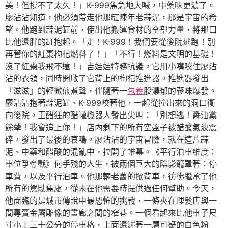
美！但撐不了太久！」K-999焦急地大喊，中藥味更濃了。
廖沾沾知道，他必須帶走他那缸陳年老蒜泥，那是宇宙的希
望。他跑到蒜泥缸前，使出他搬運食材的全部力量，將那口
比他還胖的缸抱起。「走！K-999！我們要從後院逃跑！別
再管你的紅棗枸杞燃料了！」「不行！燃料是文明的基礎！
沒了紅棗我飛不遠！」吉娃娃特務抗議。它用小嘴咬住廖沾
沾的衣領，同時開啟了它背上的枸杞推進器。推進器發出
「滋滋」的輕微煎煮聲，伴隨著一
包養
股濃郁的蔘味爆發。
廖沾沾抱著蒜泥缸、K-999咬著他，一起從撞出來的洞口衝
向後院。王醋狂的醋罐機器人發出尖叫：「別想逃！醬油黨
餘孽！我會追上你！」店內剩下的所有空盤子被醋酸氣波震
碎，發出了最後的哀鳴。廖沾沾的宇宙冒險，就在這片蒜
泥、中藥和醋酸的混亂中，拉開了帷幕。《平行泊車維度：
車位爭奪戰》何手殘的人生，被兩個巨大的陰影籠罩著：停
車費，以及平行泊車。他那輛老舊的掀背車，彷彿繼承了他
所有的駕駛焦慮，從未在他需要時提供過任何幫助。今天，
他面臨的是城市傳說中最恐怖的挑戰，一條夾在理髮店與一
間專賣金屬雕像的畫廊之間的窄巷。一個看起來比他車子尺
寸小上三十公分的停車格，上面還灑著一層可疑的白色粉