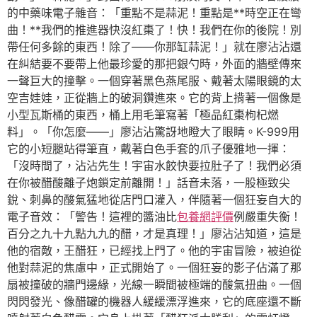
的中藥味電子雜音：「重點不是蒜泥！重點是**時空正在彎
曲！**我們的推進器快沒紅棗了！快！我們在你的後院！別
帶任何多餘的東西！除了——你那缸蒜泥！」就在廖沾沾還
在糾結要不要帶上他最珍愛的那把銀勺時，外面的牆壁傳來
一聲巨大的撞擊。一個穿著黑色燕尾服、戴著太陽眼鏡的太
空吉娃娃，正從牆上的破洞鑽進來。它的背上揹著一個像是
小型瓦斯桶的東西，桶上用毛筆寫著「極品紅棗枸杞燃
料」。「你怎麼——」廖沾沾驚訝地瞪大了眼睛。K-999用
它的小短腿站得筆直，戴著白色手套的爪子優雅地一揮：
「沒時間了，沾沾先生！宇宙水餃快要拉肚子了！我們必須
在你被醋酸離子炮鎖定前離開！」話音未落，一股極致尖
銳、刺鼻的酸氣猛地從店門口灌入，伴隨著一個狂妄自大的
電子音效：「警告！這裡的醬油比
包養網評價
例嚴重失衡！
百分之九十九點九九的醋，才是真理！」廖沾沾知道，這是
他的宿敵，王醋狂，已經找上門了。他的宇宙冒險，被迫從
他對蒜泥的焦慮中，正式開始了。一個狂妄的影子佔滿了那
扇被撞破的牆門邊緣，光線一瞬間被極端的酸氣扭曲。一個
閃閃發光、像醋罐的機器人緩緩漂浮進來，它的底座還不斷