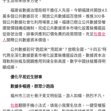
子生涯帶來很多方便。
福建省數據治理局相干擔任人先容，今朝福建共開放4.5
萬多個公共數據目次，開放公共數據超百億條，推進300多
個公共數據社會化利用場景上線。福建已樹立公共數據受權
運營價錢構成機制，完成公共數據資本市場化設置裝備擺設
從掛號治理、辦事供應到訂價免費的政策閉環，充足
包養女
人
開釋公共數據資本價值。
公共數據若何“跑起來”“用起來”？放眼全國，“十四五”時
代周全深化數據要素市場化設置裝備擺設改造，數據資本治
理軌制扶植及開闢應用到達全新高度，數字中國扶植獲得明
顯成績。
優化平易近生辦事
數據多暢通，群眾少跑路
福州市三坊七巷汗青文明街區，游人如織、熱烈不凡。
包養
翻開手機小法式，填寫小我實名信息，一鍵受權服