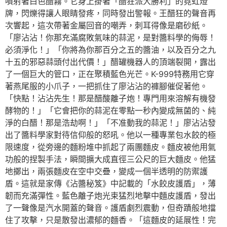
噴射著白色醋霧。它身上掛著「醋狂派大勝利」的霓虹燈
牌，閃爍得讓人眼睛發疼，同時發出警報。王醋狂的聲音再
次響起，這次帶著金屬回音的嘲弄，刺耳得像是磨砂紙。
「廖沾沾！你那充滿腐敗氣味的蒜泥，是對醬料學的侮辱！
必須淨化！」「你將為你那百分之五的醬油，以及百分之九
十五的邪惡蒜頭付出代價！」醋罐機器人的頂端裂開，露出
了一個巨大的管口，正在聚積藍色光芒。K-999特務用它穿
著燕尾服的小爪子，一把抓住了廖沾沾的褲腳催促著他。
「快點！沾沾先生！那是醋酸離子炮！專門用來溶解有機發
酵物的！」「它會把你的蒜泥在零點一秒內變成無菌的、純
淨的白醋！那是浩劫啊！」「不准動我的蒜泥！」廖沾沾發
出了醬料學家對待信仰般的怒吼。他以一種專業包水餃的極
限速度，從旁邊的麵粉堆中抓起了兩團麵皮。麵皮被他用氣
功般的捏製手法，瞬間擴大成直徑三公尺的巨大麵皮。他猛
地擲出，兩張麵皮在空中交疊，變成一個半透明的防禦護
盾。這就是家傳《沾醬秘笈》中記載的「水餃皮護盾」，薄
韌而充滿彈性。藍色離子炮光束猛烈地擊中麵皮護盾，發出
了一聲像是汽水開蓋的聲音。護盾劇烈震動，但奇蹟般地擋
住了攻擊，只是散發出濃郁的麵香。「這麵皮的延展性！完