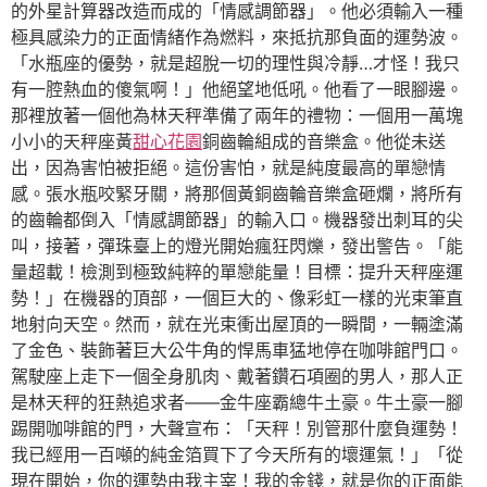
的外星計算器改造而成的「情感調節器」。他必須輸入一種
極具感染力的正面情緒作為燃料，來抵抗那負面的運勢波。
「水瓶座的優勢，就是超脫一切的理性與冷靜…才怪！我只
有一腔熱血的傻氣啊！」他絕望地低吼。他看了一眼腳邊。
那裡放著一個他為林天秤準備了兩年的禮物：一個用一萬塊
小小的天秤座黃
甜心花園
銅齒輪組成的音樂盒。他從未送
出，因為害怕被拒絕。這份害怕，就是純度最高的單戀情
感。張水瓶咬緊牙關，將那個黃銅齒輪音樂盒砸爛，將所有
的齒輪都倒入「情感調節器」的輸入口。機器發出刺耳的尖
叫，接著，彈珠臺上的燈光開始瘋狂閃爍，發出警告。「能
量超載！檢測到極致純粹的單戀能量！目標：提升天秤座運
勢！」在機器的頂部，一個巨大的、像彩虹一樣的光束筆直
地射向天空。然而，就在光束衝出屋頂的一瞬間，一輛塗滿
了金色、裝飾著巨大公牛角的悍馬車猛地停在咖啡館門口。
駕駛座上走下一個全身肌肉、戴著鑽石項圈的男人，那人正
是林天秤的狂熱追求者——金牛座霸總牛土豪。牛土豪一腳
踢開咖啡館的門，大聲宣布：「天秤！別管那什麼負運勢！
我已經用一百噸的純金箔買下了今天所有的壞運氣！」「從
現在開始，你的運勢由我主宰！我的金錢，就是你的正面能