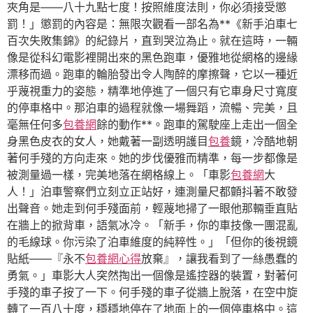
夾角是——八十九點七度！按照維度法則，你必須接受懲
罰！」懲罰的內容是：無限次觀看一部名為**《新手泊車七
百次失敗集錦》的紀錄片，直到哭泣為止。就在這時，一輛
像是從科幻電影裡開出來的黑色跑車，優雅地從網格的邊緣
漂移而過。跑車的輪胎發出令人陶醉的摩擦聲，它以一種近
乎蔑視重力的姿態，精準地停進了一個只有它車身尺寸寬度
的停車格中。那泊車的過程就像一場舞蹈，流暢、完美，且
毫無任何多
包養網
餘的動作**。跑車的駕駛座上走出一個全
身黑色皮衣的女人，她戴著一副透明護目
包養
鏡，冷酷地朝
著何手殘的方向走來。她的步伐優雅而精準，每一步都像是
被測量過一樣，完美地落在網格線上。「車影
包養網
大
人！」泊車警察們立刻立正站好，連測量尺都顫抖著不敢發
出聲音。她走到何手殘面前，輕蔑地掃了一眼他那輛垂直貼
在牆上的掀背車，語氣冰冷。「新手，你的車技像一團混亂
的毛線球。你污染了泊車維度的純粹性。」「但你的後視鏡
貼紙——『永不
包養網心得
放棄』，讓我看到了一絲愚蠢的
勇氣。」車影大人突然掏出一個像是遙控器的裝置，對著何
手殘的車子按了一下。何手殘的車子從牆上脫落，在空中旋
轉了一百八十度，穩穩地停在了地面上的一個停車格中。這