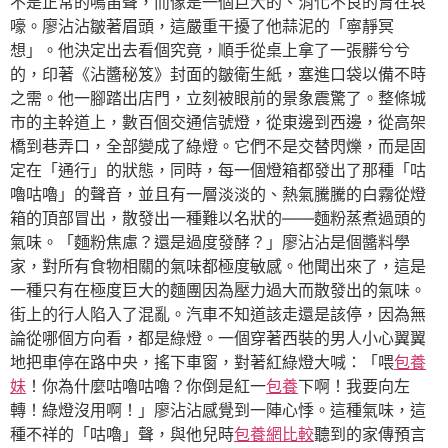
不是正常的鳴笛聲，而像是一個巨大的、消化不良的胃在哀
嚎。廖沾沾皺著眉頭，這嚴重干擾了他蒜泥的「寧靜冥
想」。他決定出去看個究竟，順手從桌上拿了一張髒兮兮
的，印著《沾醬秘笈》封面的皺衛生紙，塞進口袋以備不時
之需。他一腳踏出店門，立刻被眼前的景象震驚了。整條城
市的主幹道上，數百個交通信號燈，從東邊到西邊，從高架
橋到巷弄口，全部變成了綠燈。它們不是交替閃爍，而是固
定在「通行」的狀態，同時，每一個燈箱都發出了那種「咕
嚕咕嚕」的聲音，並且有一層淡淡的、熱氣騰騰的白霧從燈
箱的頂部冒出，散發出一種難以名狀的——麵粉蒸煮過頭的
氣味。「麵粉焦慮？還是過度發酵？」廖沾沾是個醬料學
家，對所有食物相關的氣味都極度敏感。他聞出來了，這是
一種只有在極度巨大的麵團因為壓力過大而散發出的氣味。
街上的行人陷入了混亂。汽車不知道該走還是該停，因為無
論從哪個方向看，都是綠燈。一個穿著西裝的男人小心翼翼
地把車停在路中央，搖下車窗，對著紅綠燈大喊：「喂
包養
妹
！你為什麼咕嚕咕嚕？你倒是紅一
包養
下啊！我要向左
轉！綠燈沒用啊！」廖沾沾感覺到一陣心悸。這種氣味，這
種不祥的「咕嚕」聲，與他兒時
包養網比較
聽到的家傳預言