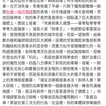
芒。猛地從柱子爆發出來，瞬間吞噬了何手殘和他的掀背
車。光芒消失後，窄巷恢復了平靜，只剩下獨角獸雕像一臉
困
包養一個月價錢
惑的表情。何手殘感覺一陣天旋地轉，等
他回過神來，他的車子竟然垂直停在一個貼滿了巨大獎狀的
牆壁上。獎狀上寫著：「完美倒車入庫獎——第零點零零零
零零九度偏差。」落款人是「倒車王」。他趕緊從車窗探出
頭，發現周圍不再是熟悉的城市街道，而是一望無際、由無
數白線和編號組成的巨大網格。這裡的空氣聞起來像是新買
的輪胎和劣質香水的混合物，而重力似乎是隨機變化的，有
時感覺很重，有時像漂浮在游泳池裡。他試圖按喇叭，但喇
叭發出的不是「叭叭」，而是他童年時學會的、關於泊車口
訣的魔性兒歌。四面八方傳來了刺耳的剎車聲，接著，一群
穿著反光背心和戴著白色安全帽的人朝他衝來。這些人手裡
拿的不是警棍，而是長長的測量尺和巨大的電子角度儀，臉
上的表情極度嚴肅。「違反泊車維度基本法！斜停入庫！罪
大惡極！」領頭的泊車警察用一個擴音器大喊，聲音充滿機
械感。「我、我沒有斜停！我只是垂直停在了牆壁上！」何
手殘趕緊為自己辯解，但聲音因為恐懼而顫抖。「垂直泊
車？那是在第三次元的行為，在這裡，你的車體與停車線的