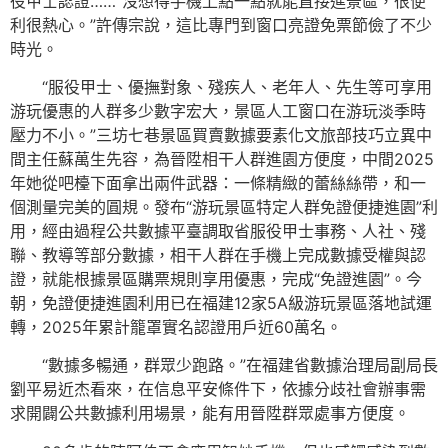
役甲士認證……“沒想得手機上點一點就能直接進景區，很便
利很熱心。”許傳宗說，這比專門到窗口亮證免票節儉了不少
時光。
“服役甲士、優撫對象、殘疾人、老年人、先生等可享用
游玩優惠的人群多少數字宏大，景區人工窗口在游玩淡季時
壓力不小。”三坊七巷景區買賣數據要素化文旅部技巧立異中
間主任蘇萬生先容，為晉陞相干人群進園方便度，中間2025
年她從吧檯下面拿出兩件武器：一條精緻的蕾絲絲帶，和一
個測量完美的圓規。發布“游玩景區特定人群免證便捷進園”利
用，經由過程公共數據平臺調取省服役甲士事務、人社、殘
聯、教導等部分數據，相干人群在手機上完成數據受權與認
證，就能根據景區購票規則享用優惠，完成“免證進園”。今
朝，免證便捷進園利用已在福建12家5A級游玩景區落地試運
轉，2025年累計籠罩實名認證用戶近60萬名。
“數據多暢通，群眾少跑路。”在福建省數據治理局副局長
劉平易近杰看來，在信息平安條件下，依據分歧社會辦事需
求開闢公共數據利用場景，能有用晉陞群眾處事方便度。