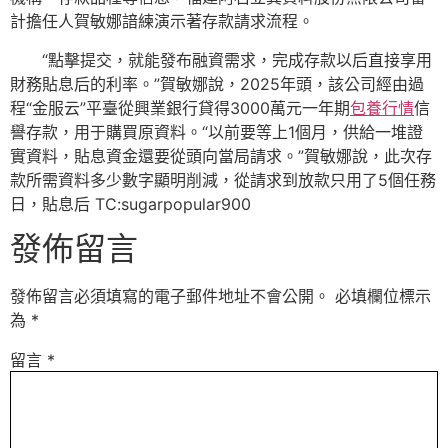
計擔任人賀敏娜諳練演示著存款請求流程。
“點擊提交，就能發布融資需求，完成存款以后直接享用
財務貼息后的利率。”賀敏娜說，2025年頭，該公司經由過
程“金服云”平臺從興業銀行貸得3000萬元一年期
包養行情
信
譽存款，用于購買原資料。“以前要等上1個月，供給一堆證
實資料，貼息資金還要從頭向當局請求。”賀敏娜說，此次存
款所需資料多少數字顯明削減，從請求到放款只用了5個任務
日，貼息后 TC:sugarpopular900
發佈留言
發佈留言必須填寫的電子郵件地址不會公開。
必填欄位標示
為
*
留言
*