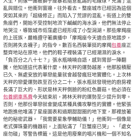
人生，則像一團被獅子座暴君隨意亂踢的毛線球，充滿了混
亂與錯位。他衝到窗邊，往外看去。整座城市已經因為這個
突如其來的「超級修正」而陷入了荒謬的混亂。街道上的雙
魚座們，開始不受控制地流下鹹鹹的海水淚，他們無法停止
地哭泣，導致城市低窪處已經形成了小型潟湖。那些摩羯座
的上班族，嚴格遵守著廣播中「摩羯座今天適合原地踏步，
否則將失去襪子」的指令。數百名西裝筆挺的摩羯
包養
座正
整齊地站在原地，他們的鞋子裡裝滿了已經潮濕的淚水。
「負百分之八十七？」張水瓶喃喃自語，感到胃部一陣翻
騰，他知道這代表著什麼。林天秤的運勢越差，他那股積壓
已久、無處安放的單戀能量就會越發瘋狂地實體化。上次林
天秤的戀愛運勢跌至百分之二十，張水瓶就發現他的廚房裡
長滿了巨大的、形狀是林天秤側臉的粉紅色蘑菇。他必須在
包養網車馬費
今天結束前，將林天秤的運勢至少提升到零。
否則，他那份單戀就會變成某種具備攻擊性的實體。他緊張
地跑進他堆滿了星座圖表和過期甜甜圈的地下室，那裡放著
他的秘密武器。「我需要星象學輔助儀！」他衝到一個像是
老式彈珠臺的機器前，上面貼滿了「巨蟹座已哭」、「處女
座勿碰」等警告標籤。這是他用廢棄的唱片機和一個不知名