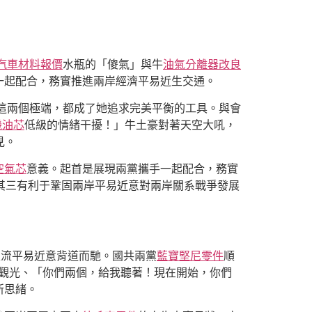
汽車材料報價
水瓶的「傻氣」與牛
油氣分離器改良
一起配合，務實推進兩岸經濟平易近生交通。
這兩個極端，都成了她追求完美平衡的工具。與會
機油芯
低級的情緒干擾！」牛土豪對著天空大吼，
見。
空氣芯
意義。起首是展現兩黨攜手一起配合，務實
其三有利于鞏固兩岸平易近意對兩岸關系戰爭發展
主流平易近意背道而馳。國共兩黨
藍寶堅尼零件
順
觀光、「你們兩個，給我聽著！現在開始，你們
新思緒。