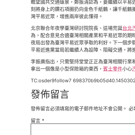
瞻望國共交通遠景，鄭振清認為，要繼續以平易
刻將身上的鑽石項圈扔向金色千紙鶴，讓千紙鶴
灣平易近眾，增進兩岸彼此懂得。
北京聯合年夜學臺灣研討院院長、這場荒誕
台北
為，配合意見合適臺灣相關產業和平易近眾的期
夜局出發為臺灣平易近眾爭取的利好。下一個步
平易近進黨當局若繼續人為設障、阻礙交通，將
李振廣指出，只需堅持堂堂正正為臺灣相關行業
拿出一個像是小型保險箱的東西，
賓士零件
小心
TC:osder9follow7 698370b9b05d40.145030
發佈留言
發佈留言必須填寫的電子郵件地址不會公開。
必
留言
*