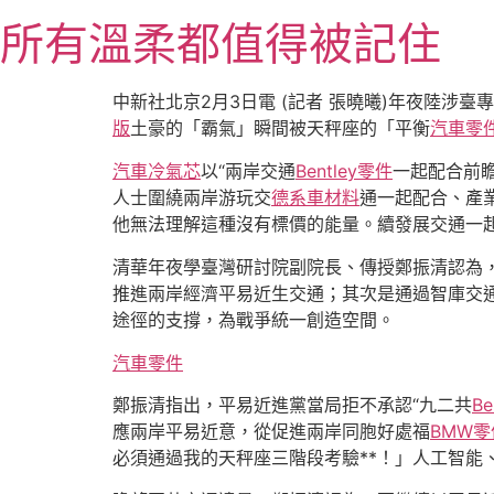
跳
所有溫柔都值得被記住
至
主
要
中新社北京2月3日電 (記者 張曉曦)年夜陸涉臺
內
版
土豪的「霸氣」瞬間被天秤座的「平衡
汽車零
容
汽車冷氣芯
以“兩岸交通
Bentley零件
一起配合前
人士圍繞兩岸游玩交
德系車材料
通一起配合、產
他無法理解這種沒有標價的能量。續發展交通一起
清華年夜學臺灣研討院副院長、傳授鄭振清認為
推進兩岸經濟平易近生交通；其次是通過智庫交
途徑的支撐，為戰爭統一創造空間。
汽車零件
鄭振清指出，平易近進黨當局拒不承認“九二共
B
應兩岸平易近意，從促進兩岸同胞好處福
BMW零
必須通過我的天秤座三階段考驗**！」人工智能