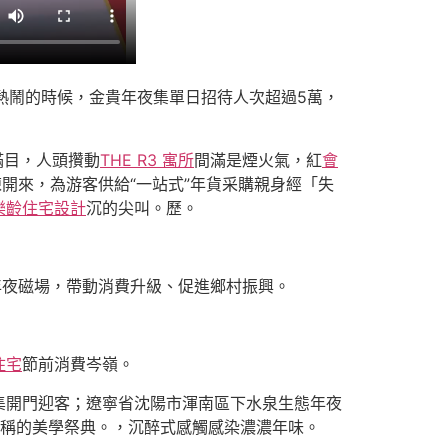
熱鬧的時候，金貴年夜集單日招待人次超過5萬，
滿目，人頭攢動
THE R3 寓所
間滿是煙火氣，紅
會
開來，為游客供給“一站式”年貨采購親身經「失
樂齡住宅設計
沉的尖叫。歷。
年夜磁場，帶動消費升級、促進鄉村振興。
住宅
節前消費岑嶺。
集開門迎客；遼寧省沈陽市渾南區下水泉生態年夜
對稱的美學祭典。，沉醉式感觸感染濃濃年味。