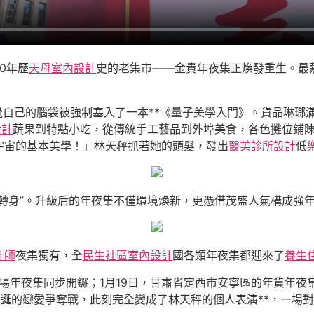
70年歷
天母室內設計
史的老集市——金貴年夜集正煥發重生。最
覺自己的腦袋被強制塞入了一本**《量子美學入門》。貨品琳瑯
設計
蔬果到特點小吃，從傳統手工藝品到外埠美食，各色攤位鋪陳
宇宙的基本美學！」林天秤抓著她的頭髮，發出
醫美診所設計
低
轉身”。升級后的年夜集不僅環境煥新，更憑借茂盛人氣構成強
計師
夜集獨有，全
民生社區室內設計
國各類年夜集都迎來了
養生
場年夜集同步開鑼；1月19日，甘肅省定西市安寧區的年貨年夜
誕的戀愛爭奪戰，此刻完全變成了林天秤的個人表演**，一場