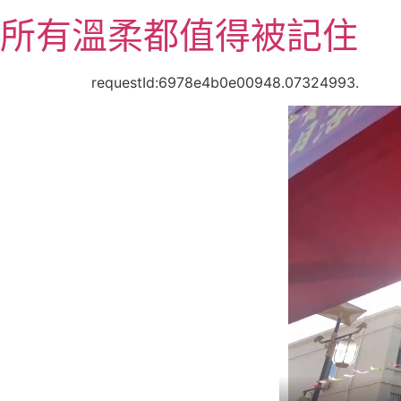
跳
所有溫柔都值得被記住
至
主
要
requestId:6978e4b0e00948.07324993.
內
容