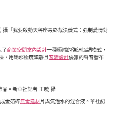
斌 攝「我要啟動天秤座最終裁決儀式：強制愛情對
入了
商業空間室內設計
一種極端的強迫協調模式，
檯，用她那極度鎮靜且
客變設計
優雅的聲音發布
品。新華社記者 王曉 攝
成金箔碎
無毒建材
片與氣泡水的混合液。華社記