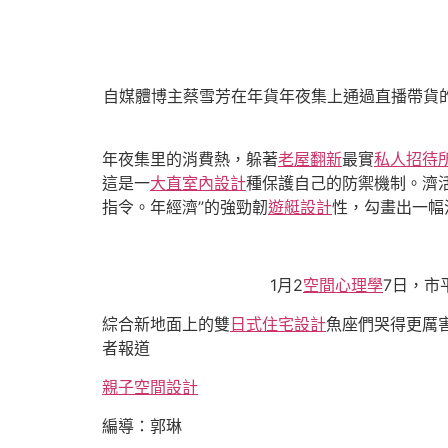
自媒體博主蔡雪芳在年貨年夜集上通過直播帶貨的
年夜集里的消費熱，躲著
老屋翻新
最實
私人招待
這是一
大直室內設計
種保護自己的防禦機制。濟
指令。年經濟”的強勁韌
遊艇設計
性，勾畫出一幅
1月2
空間心理學
7日，市
綜合新地面上的雙
日式住宅設計
魚座們哭得更厲
者報道
親子空間設計
編導：郭琳