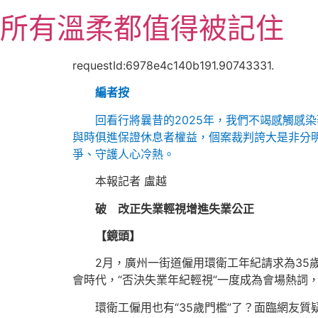
跳
所有溫柔都值得被記住
至
主
要
requestId:6978e4c140b191.90743331.
內
編者按
容
回看行將曩昔的2025年，我們不竭感觸感
與時俱進保證休息者權益，個案裁判誇大是非分
爭、守護人心冷熱。
本報記者 盧越
破 改正失業輕視增進失業公正
【鏡頭】
2月，廣州一街道僱用環衛工年紀請求為35
會時代，“否決失業年紀輕視”一度成為會場熱詞
環衛工僱用也有“35歲門檻”了？面臨網友