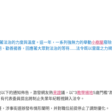
染著法治的力度與溫度。這一年，一系列強無力的舉動
小樹屋
廢除
明、勸善揚善，回應著大眾對法治的等待……法令既以雷霆之力
歲以下的通知佈告，激發網友熱
見證
議，以“3
教學場地
5歲門檻
，有代表委員提出將制止失業年紀輕視歸入法令。
質疑，涉事街道辦發布情形闡明，并對職位前提停止了調劑優化。