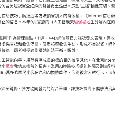
巧仿冒奧運冠軍全紅嬋的聲響賣土雞蛋。這些“主播”抽像真切、
息技巧手腕捏造等方法損害別人的肖像權。《internet信息
制止的信息。本年9月實施的《人工智能天
瑜伽場地
生分解內在的
I濫用”作為管理重點。11月，中心網信辦官方賬號發文表現，有
嫌虛偽宣揚和收集侵權，嚴重損壞收集生態，形成不良影響。網
戀傻氣，兩者都極端到讓她無法平衡。賬號。
工智能向善、規范有序成長的標的目的校準感化。在北京inter
對小
聚會
我信息權益的損害。濫用AI換臉技巧還能夠觸及刑事犯法
195萬多條國民小我信息和AI換臉軟件，盜刷被害人銀行卡，
亟須全鏈條、多方協同發力的綜合管理，讓技巧提高不偏離法治