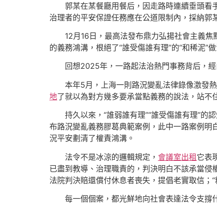
郭某在某餐廳用餐后，因走路時連續垂頭看
治理者的平安保證任務應在公道限制內，採納郭
12月16日，最高法發布鼎力弘揚社會主義
的義務鴻溝，根絕了“誰受傷誰有理”的“和稀泥”
回想2025年，一路起法治熱門事務背后，
本年5月，上海一則路況變亂法律錄像激發
地
了就以為對方幾多要承當點義務的說法，站不
持久以來，“誰弱誰有理”“誰受傷誰有理”
布路況變亂義務膠葛典範案例，此中一路案例明白
況平安劃清了權責鴻溝。
法令不是冰涼的邏輯規定，
會議室出租
它表
已盡到教導、治理職責的，判決明白不該承當侵權
法院判決賠還償付休息者喪失，提倡老實取信；“
每一個個案，都光鮮地向社會表達法令支撐