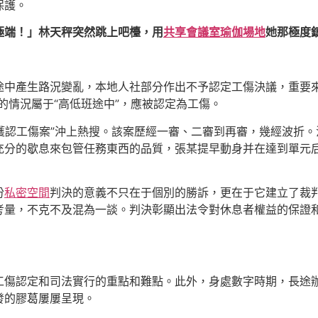
保護。
極端！」林天秤突然跳上吧檯，用
共享會議室
瑜伽場地
她那極度
途中產生路況變亂，本地人社部分作出不予認定工傷決議，重要來
情況屬于“高低班途中”，應被認定為工傷。‌
傷獲認工傷案”沖上熱搜。該案歷經一審、二審到再審，幾經波折
充分的歇息來包管任務東西的品質，張某提早動身并在達到單元
份
私密空間
判決的意義不只在于個別的勝訴，更在于它建立了裁判
考量，不克不及混為一談。判決彰顯出法令對休息者權益的保證
工傷認定和司法實行的重點和難點。此外，身處數字時期，長途
發的膠葛屢屢呈現。