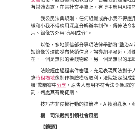
有媒體表露，在某社交平臺上，有博主應用AI技
我公民法典規則，任何組織或許小我不得應用信
織和小我不得應用深度分解辦事制作、傳佈法令
片、錄像等外容“亮明成分”。
以後，多地網信部分專項法律舉動將“整治A
短錄像等環節發布營銷信息，誤導網平易近，涉
在，一個是無限的金錢物慾，另一個是無限的單
法院經由過程案件審理，充足表現司法對于人
錄
時租場地
像制作換臉模板取利，法院認定組成
臉”欺騙案中
分享
，原告人應用不符合法令獲取的
罰，判處其有期徒刑。
技巧盡非侵權行動的擋箭牌。AI換臉亂象，
樹 司法裁判引領社會風氣
【鏡頭】