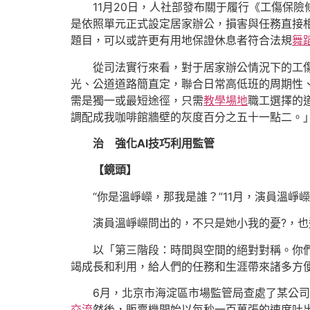
11月20日，人社部發布關于履行《工傷保
是依照單元正式設定居家辦公，損害與任務直接
題目，可以或許更有用地保證休息者符合法規
舞
從司法實行來看，對于居家辦公情況下的工傷
光、公道道路簡直定，聯合日常高低班的周期性、
需是獨一或最短途徑，只需
教學場地
職工選擇的
調配成我咖啡館牆壁的灰度百分之五十一點二。
治 強化AI技巧利用監管
【鏡頭】
“你是溫崢嶸，那我是誰？”11月，演員溫崢
演員溫崢嶸問出的，不只是她小我的憂?，也
以「第三階段：時間與空間的絕對對稱。你
竭成長和利用，給人們的任務和生涯帶來諸多方便
6月，北京市海淀區市場監管局查處了某公司
交流
然後，販賣機開始以每秒一百萬張的速度吐