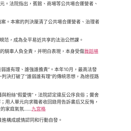
余元。法院指出，賓館、商場等公共場合運營者、
索賠案。本案的判決厘清了公共場合運營者、治理者
動規范，成為全平易近共享的法治公然課。
傷的騎車人負全責，并明白表現，本身受傷
舞蹈場
誰弱誰有理、誰強誰擔責”。本年10月，最高法發
判決打破了“誰弱誰有理”的傳統思想，為途徑路
與粉絲“假愛情”，法院認定違反公序良俗；黌舍
解；用人單元向求職者收回錄用告訴書后又反悔，
的家庭氣氛……
九宮格
推進構成感情認同和行動自發。