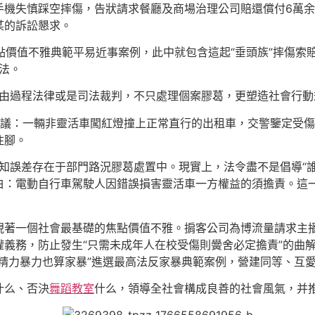
手機失慎踩空摔傷，告狀請求餐廳及商場治理公司賠還償付6萬
某的訴訟懇求。
焦點價值不雅典範平易近事案例，此中就包含這起“垂頭族”摔傷
做法。
經由過程法律或是司法裁判，不只處理個案膠葛，更塑造社會行
熱議：一輛非靈活車闖紅燈撞上正常直行的出租車，交警鑒定受
住腳。
的認知誤差存在于部門路況膠葛處置中。現實上，法令盡不是倡導“
：電動自行車駕駛人因錯誤損害靈活車一方權益的須擔責。這一
現著一個社會最基礎的焦點價值不雅。掮客公司為博流量請求主播
義務，防止發生“只需未成年人在校受傷則黌舍必定擔責”的曲
精力暴力也算家暴”進選最高法反家暴典範案例，營建同等、互愛
什么、否決
舞蹈教室
什么，領導全社會構成良善的社會風氣，并