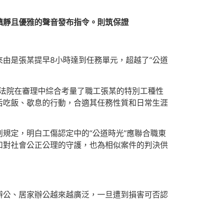
鎮靜且優雅的聲音發布指令。則筑保證
由是張某提早8小時達到任務單元，超越了“公道
。法院在審理中綜合考量了職工張某的特別工種性
后吃飯、歇息的行動，合適其任務性質和日常生涯
規定，明白工傷認定中的“公道時光”應聯合職東
和對社會公正公理的守護，也為相似案件的判決供
辦公、居家辦公越來越廣泛，一旦遭到損害可否認