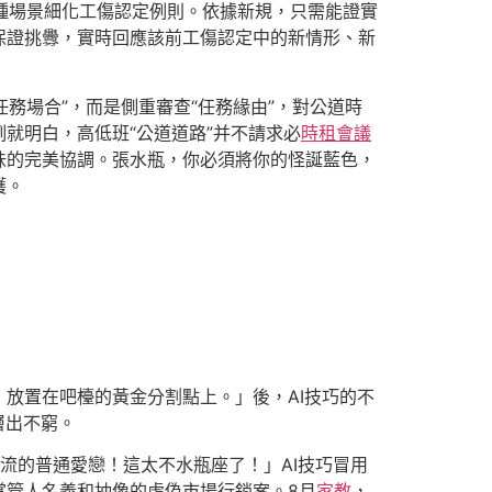
多種場景細化工傷認定例則。依據新規，只需能證實
保證挑釁，實時回應該前工傷認定中的新情形、新
務場合”，而是側重審查“任務緣由”，對公道時
就明白，高低班“公道道路”并不請求必
時租會議
味的完美協調。張水瓶，你必須將你的怪誕藍色，
護。
放置在吧檯的黃金分割點上。」後，AI技巧的不
層出不窮。
流的普通愛戀！這太不水瓶座了！」AI技巧冒用
掌管人名義和抽像的虛偽市場行銷案。8月
家教
，