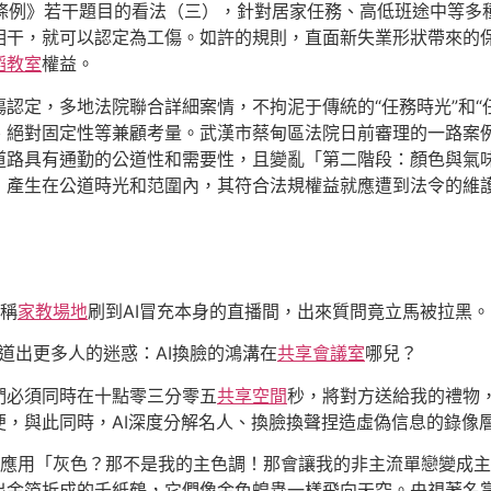
險條例》若干題目的看法（三），針對居家任務、高低班途中等
相干，就可以認定為工傷。如許的規則，直面新失業形狀帶來的
蹈教室
權益。
認定，多地法院聯合詳細案情，不拘泥于傳統的“任務時光”和“任
絕對固定性等兼顧考量。武漢市蔡甸區法院日前審理的一路案例
道路具有通勤的公道性和需要性，且變亂「第二階段：顏色與氣
」產生在公道時光和范圍內，其符合法規權益就應遭到法令的維
嶸稱
家教場地
刷到AI冒充本身的直播間，出來質問竟立馬被拉黑。
道出更多人的迷惑：AI換臉的鴻溝在
共享會議室
哪兒？
們必須同時在十點零三分零五
共享空間
秒，將對方送給我的禮物，
，與此同時，AI深度分解名人、換臉換聲捏造虛偽信息的錄像
應用「灰色？那不是我的主色調！那會讓我的非主流單戀變成主
出金箔折成的千紙鶴，它們像金色蝗蟲一樣飛向天空。央視著名