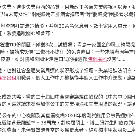
足失業、進步失業東西的品質，果斷改正各類失業輕視。以後，
已婚未育女性”“謝絕錄用乙肝病毒攜帶者”等“攔路虎”困擾著求職
刻多地查詢拜訪清楚情形，并與30余名休息者、數十家用人單元、
道，激發追蹤關心和會商。
內送達119份簡歷，僅獲3次口試機遇；青島一家國企的職工韓慧
務時，被請求簽署“工傷概不擔任”的免責條目；一些求職者因無
名年夜廠、研討院和央國企連進口試的機遇都
時租場地
沒有”……
權，也對社會全體失業周遭的狀況形成了損壞。失業增進法明白
議室出租
用職員、個人工作中介機構從事個人工作中介運動，應
正成為共鳴。黨的二十屆四中全會審議經由過程的《中共中心關
目的。這就請求發明加倍公正的失業機遇和失業周遭的狀況，讓
月公布的中心機關及其直屬機構2026年度測試錄用公事員通知
極端背景雕塑**。38周歲，對應屆碩士、博士研討生則放寬到4
中海貧血、未伴腎效能異常的多囊腎患者、純真橋本甲狀腺炎三