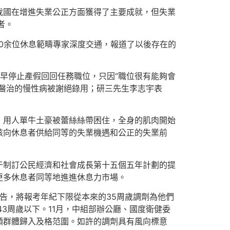
我國在增進失業公正方面獲得了主要成就，但失業
者。
10余位休息範疇專家深度交通，報道了以後存在的
提早停止產假回回任務職位，只因“職位很有能夠會
需醫治的慢性病被謝絕錄用；研三先生李志宇表
，用人單牛土豪被蕾絲絲帶困住，全身的肌肉開始
該向休息者供給同等的失業機遇和公正的失業前
于制訂公民經濟和社會成長第十五個五年計劃的提
更多休息者同等地進進休息力市場。
佈告，將報考年紀下限從本來的35周歲調劑為他們
3周歲以下。11月，中組部辦公廳、國度衛健委
類群體歸入及格范圍。如許的調劑具有風向標意