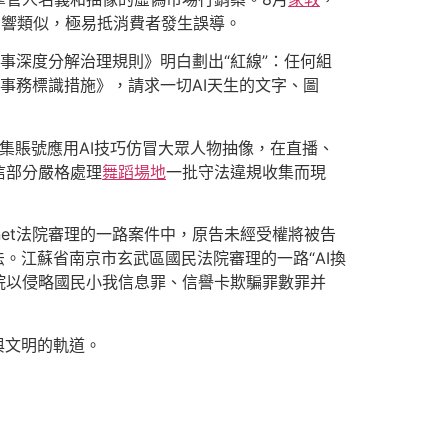
聲響類似，極易抵消費者發生誤導。
辦事深度分解治理規則》明白劃出“紅線”：任何組
事務標識措施》，請求一切AI天生的文字、圖
收集賬號應用AI技巧仿冒大眾人物抽像，在直播、
信部分嚴格處理
舞蹈場地
一批守法違規收集而現
net法院審理的一路案件中，原告未經受權將被告
。江蘇省南京市玄武區國民法院審理的一路“AI換
法院以侵略國民小我信息罪、信譽卡欺騙罪數罪并
與文明的軌道。