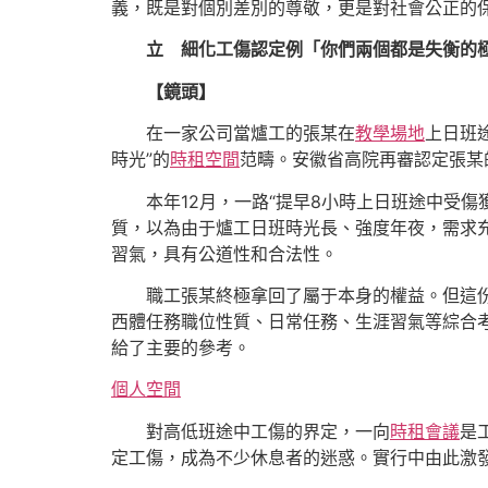
義，既是對個別差別的尊敬，更是對社會公正的
立 細化工傷認定例「你們兩個都是失衡的
【鏡頭】
在一家公司當爐工的張某在
教學場地
上日班
時光”的
時租空間
范疇。安徽省高院再審認定張某的
本年12月，一路“提早8小時上日班途中受
質，以為由于爐工日班時光長、強度年夜，需求
習氣，具有公道性和合法性。
職工張某終極拿回了屬于本身的權益。但這
西體任務職位性質、日常任務、生涯習氣等綜合
給了主要的參考。
個人空間
對高低班途中工傷的界定，一向
時租會議
是
定工傷，成為不少休息者的迷惑。實行中由此激