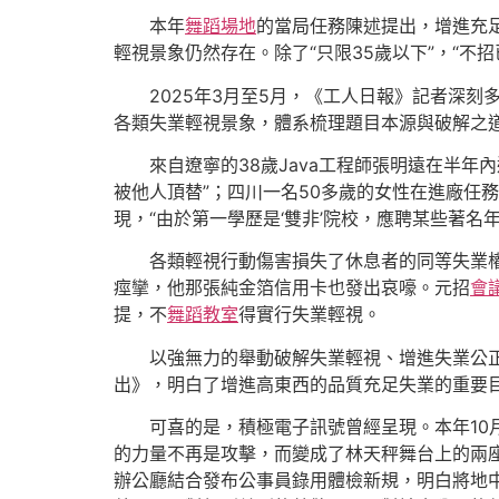
本年
舞蹈場地
的當局任務陳述提出，增進充
輕視景象仍然存在。除了“只限35歲以下”，“不招
2025年3月至5月，《工人日報》記者深
各類失業輕視景象，體系梳理題目本源與破解之
來自遼寧的38歲Java工程師張明遠在半年
被他人頂替”；四川一名50多歲的女性在進廠任
現，“由於第一學歷是‘雙非’院校，應聘某些著
各類輕視行動傷害損失了休息者的同等失業
痙攣，他那張純金箔信用卡也發出哀嚎。元招
會
提，不
舞蹈教室
得實行失業輕視。
以強無力的舉動破解失業輕視、增進失業公
出》，明白了增進高東西的品質充足失業的重要
可喜的是，積極電子訊號曾經呈現。本年10
的力量不再是攻擊，而變成了林天秤舞台上的兩座
辦公廳結合發布公事員錄用體檢新規，明白將地