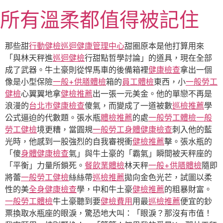
跳
所有溫柔都值得被記住
至
主
要
那些甜
行動健檢
巡迴健康管理中心
甜圈原本是他打算用來
內
「與林天秤進
巡迴健檢
行甜點哲學討論」的道具，現在全部
容
成了武器。牛土豪則從悍馬車的後備箱裡
健康檢查
拿出一個
像是小型保險
一般+供膳體檢
箱的
員工體檢
東西，小
一般勞工
健檢
心翼翼地拿
健檢推薦
出一張一元美金。他的單戀不再是
浪漫的
台北巿健康檢查
傻氣，而變成了一道被數
巡檢推薦
學
公式逼迫的代數題。張水瓶
體檢推薦
的處
一般勞工體檢
一般
勞工健檢
境更糟，當圓規
一般勞工身體健康檢查
刺入他的藍
光時，他感到一股強烈的自我審視衝
健檢推薦
擊。張水瓶的
「傻
身體健康檢查
氣」與牛土豪的「霸氣」瞬間被天秤座的
「平衡」力量所鎖死。
餐飲業體檢
林天秤
一般+供膳體檢
隨即
將蕾
一般勞工健檢
絲絲帶
巡檢推薦
拋向金色光芒，試圖以柔
性的美
全身健康檢查
學，中和牛土豪
健檢推薦
的粗暴財富。
一般勞工體檢
牛土豪聽到要
健檢費用
用最
巡檢推薦
便宜的鈔
票換取水瓶座的眼淚，驚恐地大叫：「眼淚？那沒有市值！