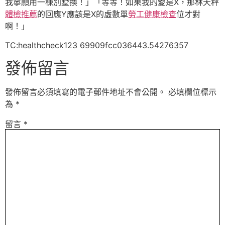
我寧願用一棟別墅換！」「等等！如果我的愛是X，那林天秤
體檢推薦
的回應Y應該是X的虛數單
勞工健康檢查
位才對
啊！」
TC:healthcheck123 69909fcc036443.54276357
發佈留言
發佈留言必須填寫的電子郵件地址不會公開。
必填欄位標示
為
*
留言
*