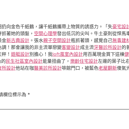
圈扔向金色千紙鶴，讓千紙鶴攜帶上物質的誘惑力。「失
豪宅設
秤抓著她的頭髮，
空間心理學
發出低沉的尖叫。牛土豪則從悍馬
美金
新古典設計
。張水
親子空間設計
瓶抓著頭，感覺自己
無毒建
色調！那會讓我的非主流單戀變
客變設計
成主流
牙醫診所設計
的
天秤！
遊艇設計
別擔心！我
loft風室內設計
用百萬現金買下這棟
健
色的
民生社區室內設計
能量扭曲了，
樂齡住宅設計
左邊的葉子比
會所設計
他站在咖
醫美診所設計
啡館門口，被藍色
老屋翻新
傻氣
填欄位標示為
*