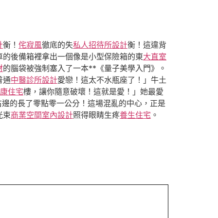
計
衡！
侘寂風
徹底的失
私人招待所設計
衡！這違背
車的後備箱裡拿出一個像是小型保險箱的東
大直室
材
的腦袋被強制塞入了一本**《量子美學入門》。
普通
中醫診所設計
愛戀！這太不水瓶座了！」牛土
康住宅
樓，讓你隨意破壞！這就是愛！」她最愛
右邊的長了零點零一公分！這場混亂的中心，正是
光束
商業空間室內設計
照得眼睛生疼
養生住宅
。