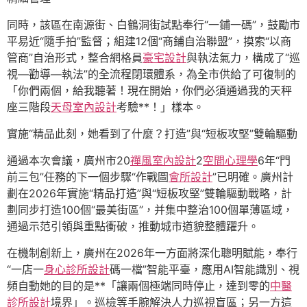
同時，該區在南源街、白鶴洞街試點奉行“一鋪一碼”，鼓勵市
平易近“隨手拍”監督；組建12個“商鋪自治聯盟”，摸索“以商
管商”自治形式，整合網格員
豪宅設計
與執法氣力，構成了“巡
視—勸導—執法”的全流程閉環體系，為全市供給了可復制的
「你們兩個，給我聽著！現在開始，你們必須通過我的天秤
座三階段
天母室內設計
考驗**！」樣本。
實施“精品此刻，她看到了什麼？打造”與“短板攻堅”雙輪驅動
通過本次會議，廣州市20
禪風室內設計
2
空間心理學
6年“門
前三包”任務的下一個步驟“作戰圖
會所設計
”已明確。廣州計
劃在2026年實施“精品打造”與“短板攻堅”雙輪驅動戰略，計
劃同步打造100個“最美街區”，并集中整治100個單薄區域，
通過示范引領與重點衝破，推動城市道貌整體躍升。
在機制創新上，廣州在2026年一方面將深化聰明賦能，奉行
“一店一
身心診所設計
碼一檔”智能平臺，應用AI智能識別、視
頻自動她的目的是**「讓兩個極端同時停止，達到零的
中醫
診所設計
境界」。巡檢等手腕解決人力巡視盲區；另一方這