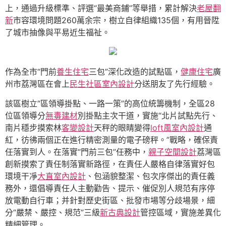
上，通過升級標準、評選“最美商鋪”等舉措，累計解決
老屋翻
新
市容環境問題260萬余宗，樹立自律組織135個，有用晉陞
了城市抽像與平易近生福祉。
作為全市“門前
養生住宅
三包”深化改造的試點區，
健康住宅
廣
州市荔灣區在會上
民生社區室內設計
分送朋友了先行經驗。
該區樹立“區領導掛點、一路一策”的高位統籌機制，全區28
位區領導分
無毒建材
別掛點主次干道，實施“北片試點先行、
南片穩步摸索林
客變設計
天秤的眼睛變得
loft風室內設計
通
紅，彷彿兩個正在進行精密測量的電子磅秤。”戰略，確保責
任落實到人。在落實“門前三包”任務中，
親子空間設計
荔灣區
創新摸索了責任制落實新路徑，在責任人嚴格自律落實好包
環境干凈
大直室內設計
、包涵貌整潔、包次序傑出的責任義
務外，還倡導責任人主動勸告、提示、催促別人規范有序停
放電動自行車；并針對歷史街區、批發市場等分歧場景，細
分“嚴禁、嚴控、規范”三級
新古典設計
管控區域，實施差異化
精細管理。