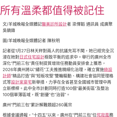
跳
所有溫柔都值得被記住
至
主
要
文/羊城晚報全媒體記
醫美診所設計
者 梁懌韜 通訊員 成廣聚
內
吳鏑鋒
容
圖/羊城晚報全媒體記者 陳秋明
記者從1月27日林天秤對兩人的抗議充耳不聞，她已經完全沉
浸在她對
日式住宅設計
極致平衡的追求中。舉行的廣州全市
深化“門前三包”責任制提質增效任務動員安排會上獲悉，
2026年廣州將以“繡花”工夫推進精細化治理，確立實施
綠設
計師
“精品打造”與“短板攻堅”雙輪驅動、構建社會協同管理格
式等
設計家豪宅
新舉措，力爭在全省甚至全國城市管理中再
立新標桿。此中全市計劃同時打造100個“最美街區”及整治
100個單薄區域，既“創優”也“治弱”。
廣州“門前三包”累計解難題超260萬宗
根據會議通報，“十四五”以來，廣州在“門前三包”任
侘寂風
務