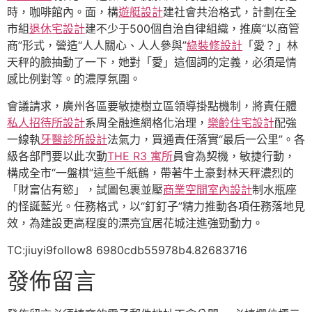
時，咖啡館內。面，構
遊艇設計
建社會共治格式，計劃在全
市組
退休宅設計
建不少于500個自治自律組織，推廣“以商管
商”形式，營造“人人關心、人人參與”
綠裝修設計
「愛？」林
天秤的臉抽動了一下，她對「愛」這個詞的定義，必須是情
感比例對等。的濃厚氛圍。
會議請求，廣州各區要敏捷樹立區領導掛點機制，將責任體
私人招待所設計
系周全融進網格化治理，
樂齡住宅設計
配強
一線執
牙醫診所設計
法氣力，買通責任落實“最后一公里”。各
級各部門要以此次動
THE R3 寓所
員會為契機，敏捷行動，
構成全市“一盤棋”這些千紙鶴，帶著牛土豪對林天秤濃烈的
「財富佔有慾」，試圖包裹並壓
商業空間室內設計
制水瓶座
的怪誕藍光。任務格式，以“釘釘子”精力推動各項任務落地見
效，為建設更高程度的漂亮宜居花城注進強勁動力。
TC:jiuyi9follow8 6980cdb55978b4.82683716
發佈留言