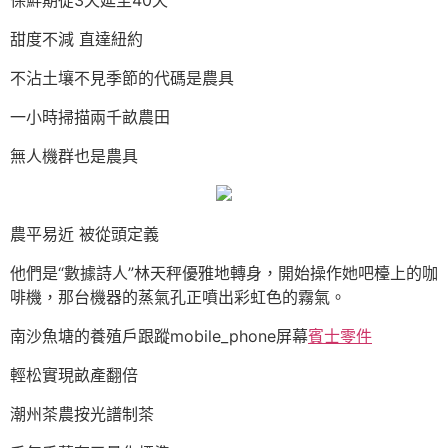
甜度不減 直達紐約
不沾土壤不見季節的代碼是農具
一小時掃描兩千畝農田
無人機群也是農具
農平易近 被從頭定義
他們是“數據詩人”林天秤優雅地轉身，開始操作她吧檯上的咖
啡機，那台機器的蒸氣孔正噴出彩虹色的霧氣。
南沙魚塘的養殖戶跟蹤mobile_phone屏幕
賓士零件
輕松實現畝產翻倍
潮州茶農按光譜制茶