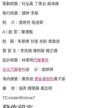
策劃統籌：杜弘禹 丁青云 趙海建
執行統籌：譚婷 李振
制 片：曾婷芳 喻淑琴
A I 創 意：陳澤鍇
拍 攝：朱景輝 甘俊 肖航 章啟良
實 習 生：李佳婧 陳劍鋒 楊芷珊
設計統籌：林軍明
汽車零件
台北汽車零件
設 計：劉妍妍
海內運營：黃燕淑
德系車材料
黃子豪
審 校：強燕 魏雯靜 黃志明
TC:osder9follow7