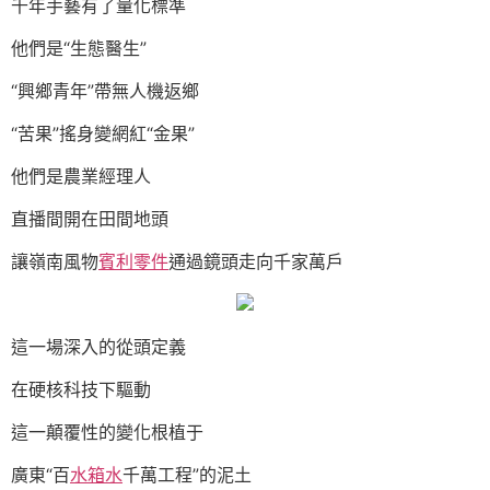
千年手藝有了量化標準
他們是“生態醫生”
“興鄉青年”帶無人機返鄉
“苦果”搖身變網紅“金果”
他們是農業經理人
直播間開在田間地頭
讓嶺南風物
賓利零件
通過鏡頭走向千家萬戶
這一場深入的從頭定義
在硬核科技下驅動
這一顛覆性的變化根植于
廣東“百
水箱水
千萬工程”的泥土