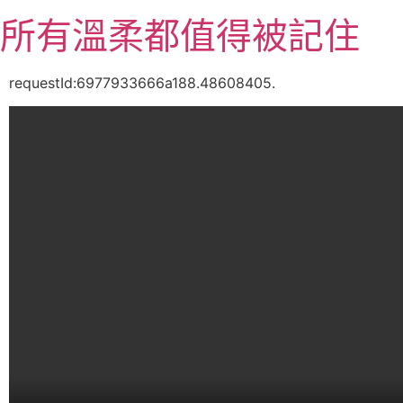
跳
所有溫柔都值得被記住
至
主
要
requestId:6977933666a188.48608405.
內
容