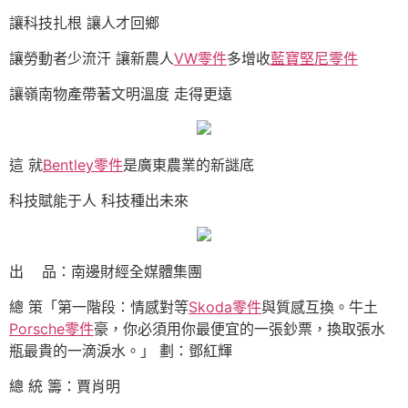
讓科技扎根 讓人才回鄉
讓勞動者少流汗 讓新農人
VW零件
多增收
藍寶堅尼零件
讓嶺南物產帶著文明溫度 走得更遠
這 就
Bentley零件
是廣東農業的新謎底
科技賦能于人 科技種出未來
出 品：南邊財經全媒體集團
總 策「第一階段：情感對等
Skoda零件
與質感互換。牛土
Porsche零件
豪，你必須用你最便宜的一張鈔票，換取張水
瓶最貴的一滴淚水。」 劃：鄧紅輝
總 統 籌：賈肖明