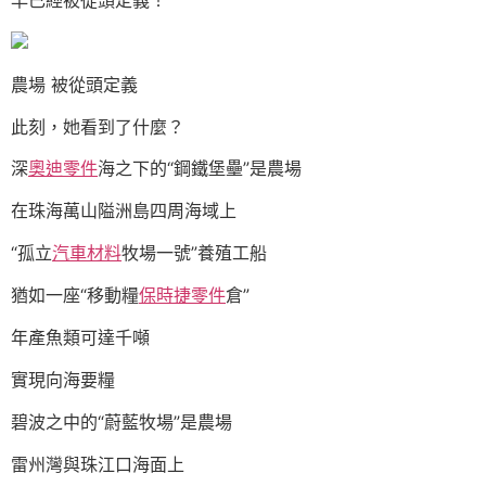
農場 被從頭定義
此刻，她看到了什麼？
深
奧迪零件
海之下的“鋼鐵堡壘”是農場
在珠海萬山隘洲島四周海域上
“孤立
汽車材料
牧場一號”養殖工船
猶如一座“移動糧
保時捷零件
倉”
年產魚類可達千噸
實現向海要糧
碧波之中的“蔚藍牧場”是農場
雷州灣與珠江口海面上