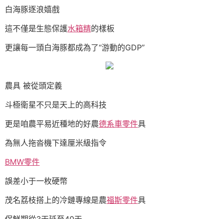
白海豚逐浪嬉戲
這不僅是生態保護
水箱精
的樣板
更讓每一頭白海豚都成為了“游動的GDP”
農具 被從頭定義
斗極衛星不只是天上的高科技
更是咱農平易近種地的好農
德系車零件
具
為無人拖沓機下達厘米級指令
BMW零件
誤差小于一枚硬幣
茂名荔枝搭上的冷鏈專線是農
福斯零件
具
保鮮期從3天延至40天