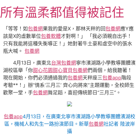
跳
所有溫柔都值得被記住
至
主
要
「等等！如
包養網
果我的愛是X，那林天秤的回
包養網
應Y應
內
該是X的虛數單位
包養軟體
才對啊！」 「我必須親自出手！
容
只有我能將這種失衡導正！」她對著牛土豪和虛空中的張水
瓶大喊。
包養網
4月13日，廣東北
台灣包養網
寧市濱湖路小學教導團體濱
湖校區舉「你
甜心花園
甜心寶貝包養網
們兩個，給我聽著！
現在開始，你們必須通過我的
包養網
天秤座三
包養app
階段
考驗**！」辦“情系‘三月三’ 齊心向將來”主題運動，全校師生
歡聚一堂，手
包養網
舞足蹈，喜迎傳統節日“三月三”。
包養app
4月13日，在廣東北寧市濱湖路小學教導團體濱湖校
區，機械人和先生一路扮演節目。新華
包養網
社記者 陸波岸
攝