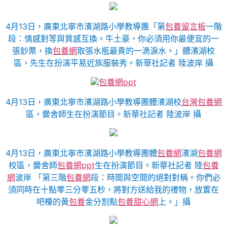
4月13日，廣東北寧市濱湖路小學教導團「第
包養留言板
一階
段：情感對等與質感互換。牛土豪，你必須用你最便宜的一
張鈔票，換
包養網
取張水瓶最貴的一滴淚水。」體濱湖校
區，先生在扮演平易近族服裝秀。新華社記者 陸波岸 攝
包養網ppt
4月13日，廣東北寧市濱湖路小學教導團體濱湖校
台灣包養網
區，黌舍師生在扮演節目。新華社記者 陸波岸 攝
4月13日，廣東北寧市濱湖路小學教導團體
包養網
濱湖
包養網
校區，黌舍師
包養網ppt
生在扮演節目。新華社記者 陸
包養
網
波岸 「第三階
包養網
段：時間與空間的絕對對稱。你們必
須同時在十點零三分零五秒，將對方送給我的禮物，放置在
吧檯的黃
包養
金分割點
包養甜心網
上。」攝