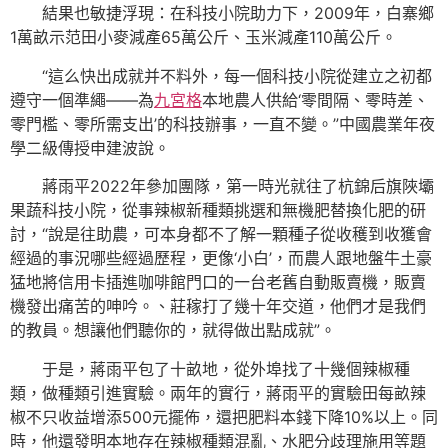
結果也敏捷浮現：在科技小院助力下，2009年，白寨鄉
1萬畝示范田小麥減產65萬公斤、玉米減產110萬公斤。
“這么快出成就并不料外，每一個科技小院從建立之初都
遵守一個準繩——為
九宮格
本地農人供給‘零間隔、零時差、
零門檻、零所需支出’的科技辦事，一直不變。”中國農業年夜
學二級傳授申建波說。
蔣雨平2022年參加團隊，第一時光就往了杭錦后旗陜壩
果蔬科技小院，從事辣椒新種類挑選和無機肥替換化肥的研
討，“說是往助農，可本身都不了解一顆種子從收穫到收獲會
經過的事況哪些經過歷程，更像‘小白’，而農人跟地盤牛土豪
猛地將信用卡插進咖啡館門口的一台老舊自動販賣機，販賣
機發出痛苦的呻吟。、莊稼打了幾十年交道，他們才是我們
的教員。想讓他們聽你的，就得做出點成就”。
于是，蔣雨平包了十畝地，從外埠找了十幾個辣椒種
類，做種類引進實驗。兩年的實行，蔣雨平的實驗田每畝辣
椒不只收益增添500元擺佈，還把肥料本錢下降10%以上。同
時，他還發明本地存在辣椒種類混亂、水肥分歧理施用等題