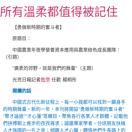
跳
所有溫柔都值得被記住
至
主
要
【勇做新時期的奮斗者】
內
原題目：
容
中國農業年夜學營養資本應用與農業綠色成長團隊：
（引題）
“廣袤的郊野，就是我們的舞臺”（主題）
光亮日報記者
教學
任歡 楊桐彤
開欄的話
中國式古代化新征程上，每一小我都可以找到一顯身手
的時期舞臺。新的一年，本刊將開設“勇做新時期的奮斗者”
“聚才論道”“才心箋”等欄目，聚焦各行各業人才群體，記載他
們拼搏朝上進步的孜孜尋求；誠邀專家學者，分送朋友扶植
人才強國的一孔之見；傾聽人才心聲，體悟他們生長路上的