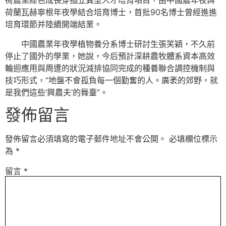
荷農業綠色成長穿插立異型人才培育項目，由中國農年夜與
荷蘭瓦赫寧根年夜學結合培育博士，首批90名博士曾經進進
培育環節并陸續開端結業。
中國農業年夜學植物養分系博士研討生張笑穎，不久前
停止了國外的學業，她說，今后預計深耕農牧體系資本高效
輪迴應用與周遭的狀況減排協同完成的種養聯合調控機制與
技巧形式，“地盤不會孤負每一個勤奮的人。廣袤的郊野，就
是我們這些‘興農夫’的舞臺”。
發佈留言
發佈留言必須填寫的電子郵件地址不會公開。
必填欄位標示
為
*
留言
*