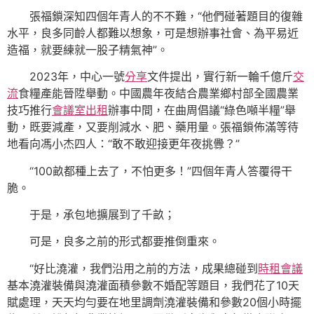
張福鎖深知四個年青人的不不難，“他們碰著題目的復雜
水平，良多同齡人都難以想象，可是想辦事社會、為平易近
造福，就要練就一股子精氣神”。
2023年，中心一號
分享
文件提出，實行新一輪千億斤
交
流
食糧產能晉陞舉動。中國農年夜結合農業鄉村部全國農業
技巧推行
會議室出租
辦事中間，在曲周倡議“綠色噸半糧”舉
動，既要減產，又要削減水、肥、藥用量。張福鎖佈滿等待
地看向馮小杰四人：“敢不敢迎接更年夜挑釁？”
“100畝都種上去了，不怕更多！”四個年青人答覆得干
脆。
于是，承包地擴展到了千畝；
可是，良多之前的形式都要推倒重來。
“好比澆灌，我們沿用之前的方法，成果總碰到
時租會議
基本澆灌裝備與澆灌面積參數不婚配等題目，我們花了10天
賦處理，天天均勻要在地里調劑澆灌裝備和參數20個小時擺