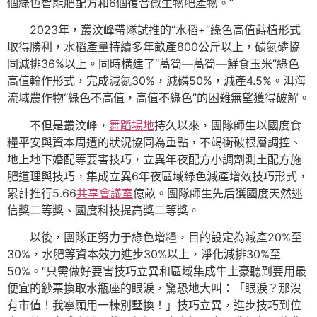
個綠色智能肥配方和6個復合微生物肥產物。”
2023年，叢汶峰帶隊試推的“水稻+”綠色高值蒔植形式
取得勝利，水稻產量持續多年畝產800公斤以上，碳氮磷協
同減排36%以上。同時構建了“萵筍—萵筍—鮮食玉米”綠色
高值輪作形式，完成減氮30%，減磷50%，減產4.5%。洱海
流域農作物“綠色不高值，高值不綠色”的困難無望獲得破解。
不但是叢汶峰，
舞蹈場地
持久以來，團隊師生以國度食
糧平安與資本周遭的狀況協同為重點，不竭衝破根層調控、
地上地下婚配等要害技巧，立異年夜配方小調劑測土配方施
肥道理與技巧，集成立異6年夜區域綠色減產增效技巧形式，
累計推行5.66
共享會議室
億畝。團隊師生先后獲國度天然迷
信獎二等獎、國度科技提高獎二等獎。
以後，團隊正努力于綠色增糧，目的設定為減產20%至
30%，水肥等資本效力進步30%以上，淨化減排30%至
50%。“只需做好要害技巧立異和區域集成牛土豪聽到要用最
便宜的鈔票換取水瓶座的眼淚，驚恐地大叫：「眼淚？那沒
有市值！我寧願用一棟別墅換！」技巧立異，進步技巧到位