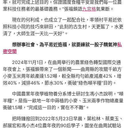
率，就可完成上述目的。保證國度食糧平安是我們每一位農
業科技任務者的最基礎義務。”張福鎖語
九宮格
氣果斷。
現在的何利成，也成立了一起配合社，率領村平易近依
照科技小院的技巧來耕田，“此刻的古生村，天更藍了，水更
清了，大師生涯一天比一天好”。
想辦事社會、為平易近造福，就要練就一股子精氣神
私
密空間
2024年11月1日，在曲周舉行的農業綠色轉型國際交通
年夜會上，張福鎖帶來了一個新聞——曲周縣的攻關千畝方
小麥玉米周年畝產達1.52噸，較全縣均勻畝產減產42%，增
效40%，減排46%，節水30%，衝破“綠色噸半糧”目的。
中國農業年夜學植物養分系博士研討生馮小杰說明，“噸
半糧”，是指一畝地一年中蒔植的小麥、玉米兩季作物總產量
衝破1.5噸，“完成這一目的，實在不不難”。
把時鐘撥回到2022年5月23日早晨，葉松林、蔡東玉、
郝展宏和馮小杰4位農年夜的90后學子，圍坐在曲周試驗站