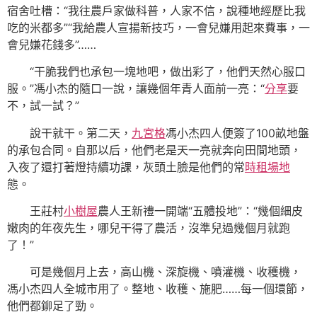
宿舍吐槽：“我往農戶家做科普，人家不信，說種地經歷比我
吃的米都多”“我給農人宣揚新技巧，一會兒嫌用起來費事，一
會兒嫌花錢多”……
“干脆我們也承包一塊地吧，做出彩了，他們天然心服口
服。”馮小杰的隨口一說，讓幾個年青人面前一亮：“
分享
要
不，試一試？”
說干就干。第二天，
九宮格
馮小杰四人便簽了100畝地盤
的承包合同。自那以后，他們老是天一亮就奔向田間地頭，
入夜了還打著燈持續功課，灰頭土臉是他們的常
時租場地
態。
王莊村
小樹屋
農人王新禮一開端“五體投地”：“幾個細皮
嫩肉的年夜先生，哪兒干得了農活，沒準兒過幾個月就跑
了！”
可是幾個月上去，高山機、深旋機、噴灌機、收穫機，
馮小杰四人全城市用了。整地、收穫、施肥……每一個環節，
他們都鉚足了勁。