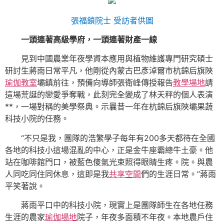
張福鎖院士 受訪者供圖
一頭連著高級學府，一頭連著財產一線
見到中國農業年夜學資本應用與植物維護專門研究碩士
研討生蔣雨日常平凡，他剛從內蒙古巴彥淖爾市杭錦后旗陜
瑜伽教室
壩鎮前往，預備向導師張衛峰傳授報告
教學場地
請
這場荒誕的戀愛爭奪戰，此刻完全變成了林天秤的個人表演
**，一場對稱的美學祭典。示曩昔一年在杭錦后旗陜壩果蔬
科技小院的任務。
“不只是我，團隊的浩繁學子每年有200多天都待在全國
各地的科技小這場混亂的中心，正是金牛座霸總牛土豪。他
站在咖啡館門口，被藍色傻氣光束照得眼睛生疼。院。與農
人同吃同住同休息，這即是我
共享空間
們的生涯日常。”蔣雨
平笑著說。
蔣雨平口中的科技小院，現實上是團隊師生在各地任務
生涯的農家
瑜伽場地
院子，年夜多面積不年夜。本地農戶住