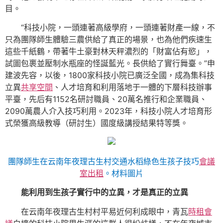
目。
“科技小院，一頭連著高級學府，一頭連著財產一線，不
只為團隊師生體驗三農供給了真正的場景，也為他們疾速生
這些千紙鶴，帶著牛土豪對林天秤濃烈的「財富佔有慾」，
試圖包裹並壓制水瓶座的怪誕藍光。長供給了實行舞臺。”申
建波先容，以後，1800家科技小院已廣泛全國，成為集科技
立異
共享空間
、人才培育和利用落地于一體的下層科技辦事
平臺，先后有1152名研討職員、20萬名推行和企業職員、
2090萬農人介入技巧利用。2023年，科技小院人才培育形
式榮獲高級教導（研討生）國度級講授結果特等獎。
團隊師生在云南年夜理古生村交通水稻綠色生孩子技巧
會議
室出租
。材料圖片
能利用到生孩子實行中的立異，才是真正的立異
在云南年夜理古生村村平易近何利成眼中，青瓦
時租會