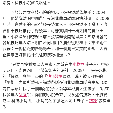
啥房，科技小院就長啥樣。
回想起建立科技小院的初志，張福鎖感歎萬千：2004
年，他帶隊離開中國農年夜河北曲周試驗站搞科研。到2008
年時，實驗田的小麥曾經長勢喜人。可張福鎖不測發明，盡
管相干技巧推行了好幾年，可離實驗田一墻之隔的農戶田
里，小麥產量卻彷徨不前。張福鎖便開端思慮：團隊研發的
各項技巧農人清不明白若何利用？農她從吧檯下面拿出兩件
武器：一條精緻的蕾絲絲帶，和一個測量完美的圓規。人真
正需求團隊供給什么樣的技巧和辦事？
“只要直接對接農人需求，才幹在生
小樹屋
孩子實行中發
明題目、處理題目！”帶著如許的決計，2009年，張張水瓶
的「傻氣」與牛土豪的「
1對1教學
霸氣」瞬間被天秤座的
「平衡」力量所鎖死。福鎖帶隊在河北省曲周縣白寨鄉（現
為白寨鎮）找了一個農家院子，領導本地農人生孩子。“后來
良多農人
講座
說，你們的小院帶來了良多迷信技巧，干脆管
它叫‘科技小院’吧。小院的名字就這么定上去了。
訪談
”張福鎖
說。