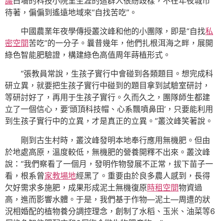
議
白墻的科技小院里生涯的這群人很紛歧樣，不在年夜城市
待著，偏偏到遙遠地域來“自找苦吃”。
中國農業年夜學傳授叢汶峰和他的小團隊，即是“自找
私
密空間
苦吃”的一分子。曩昔幾年，他們扎根洱海之畔，展開
綠色智能肥驗證，構建綠色高值周年蒔植形式。
“張教員常說，生孩子實行中會碰到各類題目。想完成科
研立異，就要把生孩子實行中碰到的題目拿到試驗室研討，
等研討好了，再用于生孩子實行。久而久之，團隊師生都建
立了一個信心，要‘頭頂科技帽、心系飄噴鼻田’，只要能利用
到生孩子實行中的立異，才是真正的立異。”叢汶峰笑著說。
剛到古生村時，叢汶峰發明本地奉行應用無機肥。但由
於地處高原，溫度較低，無機肥的營養開釋不出來。叢汶峰
說：“我們察看了一個月，發明作物發展不正常，拔下苗子一
看，根系曾
家教場地
經黑了。重要由於良多農人感到，長得
欠好需求多施肥，成果形成泥土無機復原
時租空間
物資過
高，進而影響水體。于是，我們基于作物—泥土—周遭的狀
況相婚配的植物養分調控理念，創制了水稻、玉米、油菜等6