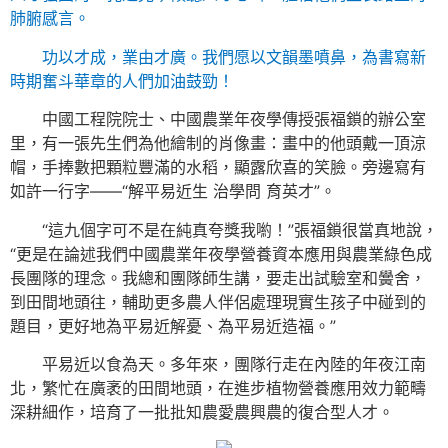
肺腑感言。
功以才成，業由才廣。我們愿以文韻墨噴鼻，為書寫新
時期奮斗華章的人們加油鼓勁！
中國工程院院士、中國農業年夜學傳授張福鎖的辦公室
里，有一張先生們為他繪制的肖像畫：畫中的他頭戴一頂涼
帽，手捧數把顆粒豐滿的水稻，顯露欣喜的笑臉。旁邊寫有
如許一行字——“解平易近生 治學問 育英才”。
“這九個字可不是在純真夸獎我喲！”張福鎖很當真地說，
“更是在論述我們中國農業年夜學營養資本應用與農業綠色成
長團隊的理念。我總和團隊師生講，要走出試驗室和黌舍，
到田間地頭往，輔助更多農人伴侶處理現實生孩子中碰到的
題目，更好地為平易近解憂、為平易近造福。”
平易近以食為天。多年來，團隊行走在內陸的年夜江南
北，繁忙在廣袤的田間地頭，在進步植物營養應用效力範疇
深耕細作，培育了一批批知農愛農興農的復合型人才。