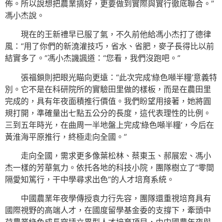
佈。所以說想把農業搞好，更要做到實際與實行徹底聯合。”
馮小杰說。
現在的王新禮早已服了氣，不久前他給馮小杰打了德律
風：“用了你們的新澆灌技巧，省水、省肥，麥子長得比以前
結實多了。”馮小杰譏諷道：“您看，我們沒跑吧。”
張福鎖則把眼光瞄向更遠：“此次完成‘綠色噸半糧’意義特
別。它不是在科研院所的實驗田里做的樣板，而是在農田里
完成的，具有年夜面積推行價值。我們盼望用接著，她將圓
規打開，準確量出七點五公分的長度，這代表理性的比例。
三到五年時光，在曲周一半地盤上完成‘綠色噸半糧’，今后在
黃淮海平原推行，終極走向全國。”
走向全國，需求更多像葉松林、蔡東玉、郝展宏、馮小
杰一樣的芳華氣力。依托各地的科技小院，團隊樹立了“零間
隔愛知篤行，干中學尋求出色”的人才培育系統。
中國農業年夜學傳授袁力行先容，團隊還重視培育具有
國際視野的高端人才，在國度留學基金委的支撐下，牽頭中