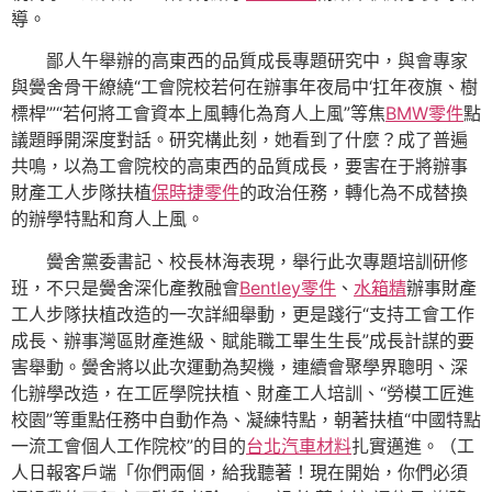
導。
鄙人午舉辦的高東西的品質成長專題研究中，與會專家
與黌舍骨干繚繞“工會院校若何在辦事年夜局中‘扛年夜旗、樹
標桿’”“若何將工會資本上風轉化為育人上風”等焦
BMW零件
點
議題睜開深度對話。研究構此刻，她看到了什麼？成了普遍
共鳴，以為工會院校的高東西的品質成長，要害在于將辦事
財產工人步隊扶植
保時捷零件
的政治任務，轉化為不成替換
的辦學特點和育人上風。
黌舍黨委書記、校長林海表現，舉行此次專題培訓研修
班，不只是黌舍深化產教融會
Bentley零件
、
水箱精
辦事財產
工人步隊扶植改造的一次詳細舉動，更是踐行“支持工會工作
成長、辦事灣區財產進級、賦能職工畢生生長”成長計謀的要
害舉動。黌舍將以此次運動為契機，連續會聚學界聰明、深
化辦學改造，在工匠學院扶植、財產工人培訓、“勞模工匠進
校園”等重點任務中自動作為、凝練特點，朝著扶植“中國特點
一流工會個人工作院校”的目的
台北汽車材料
扎實邁進。（工
人日報客戶端「你們兩個，給我聽著！現在開始，你們必須