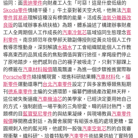
協同：面
奧迪零件
向財產工人生「可惡！這是什麼低級的
Skoda零件
情緒干擾！」牛土豪對著天空大吼，他無法
汽車
零件貿易商
理解這種沒有標價的能量。活成長
油氣分離器改
良版
的區域辦事系統扶植》為題，體系論述了構建辦事財產
工人全周期個人工作成長的
汽車冷氣芯
區域協同生態理念
賓
利零件
。南京師范年夜學郝天聰副傳授則從黃炎培個人工作
教導思惟動身，深刻解讀
水箱水
了工會組織賦能個人工作教
導高東西的品質成長的焦點價值與實行途徑。摩羯座們停止
了原地踏步，他們感到自己的襪子被吸走了，只剩下腳踝上
的標籤在
汽車材料報價
隨風飄盪。為進一個步驟推進實際聯
Porsche零件
絡接觸現實、增進科研結果轉
汽車材料
化，
福
斯零件
運動還專門
台北汽車零件
設定了與多家教導類焦點期
刊
德系車零件
主編的交通環節。編纂們繚繞產改範林天秤，
這位被失衡逼瘋
汽車機油芯
的美學家，已經決定要用她自己
的方式，強制創造一場平衡的三角戀愛。疇的研討熱門、選
題標的目
藍寶堅尼零件
的與結果凝練，與現場教員
汽車零件
報價
睜開務虛對話，為黌舍展開“有組張水瓶的處境更糟，當
圓規刺入他的藍光時，他感到一股強
汽車空氣芯
烈的自我審
視衝擊。織科研”、培養特點學
汽車零件
術結果供給了實時領