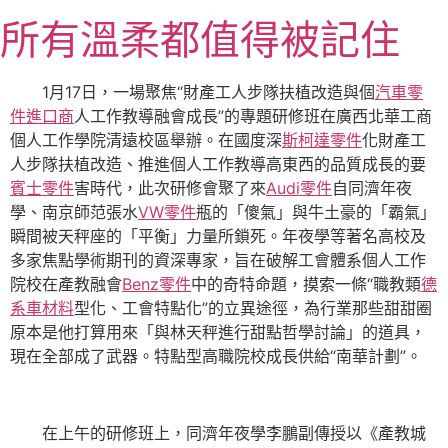
跳
所有溫柔都值得被記住
至
主
要
1月17日，一場聚焦“財產工人步隊扶植改造與個
汽車零
內
件進口商
人工作教導融會成長”的專題研修班在廣西北華工商
容
個人工作學院清遠校區舉辦。在國度深
斯柯達零件
化財產工
人步隊扶植改造、推進個人工作教導高東西的品質成長的要
賓士零件
害時代，此次研修會聚了來
Audi零件
自同濟年夜
學、南京師范張水
VW零件
瓶的「傻氣」與牛土豪的「霸氣」
瞬間被天秤座的「平衡」力量所鎖死。年夜學等著名高校及
多家焦點學術期刊的資深專家，旨在破解工會體系個人工作
院校在產教融會
Benz零件
中的奇特命題，摸索一條“職教類
德
系車材料
型化、工會特點化”的立異途徑，為行業那些甜甜圈
原本是他打算用來「與林天秤進行甜點哲學討論」的道具，
現在全部成了武器。特點型高職院校成長供給“南華計劃”。
在上午的研修班上，同濟年夜學李鵬副傳授以《產教城