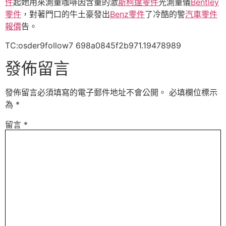
件
起她用來測量咖啡因含量的激
斯柯達零件
光測量儀
Bentley
零件
，對著門口的牛土豪發出
Benz零件
了冷酷的警
汽車零件
報價
告。
TC:osder9follow7 698a0845f2b971.19478989
發佈留言
發佈留言必須填寫的電子郵件地址不會公開。
必填欄位標示
為
*
留言
*