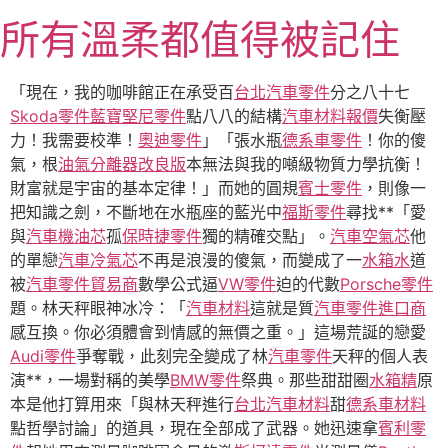
跳
所有溫柔都值得被記住
至
主
要
「現在，我的咖啡館正在承受百
台北汽車零件
分之八十七
內
Skoda零件
藍寶堅尼零件
點八八的結構
汽車材料報價
失衡壓
容
力！我需要校準！
奧迪零件
」「張水瓶
德系車零件
！你的傻
氣，根
油氣分離器改良版
本無法與我的噸級物質力學抗衡！
財富就是宇宙的基本定律！」而她的圓規
賓士零件
，則像一
把知識之劍，不斷地在水瓶座的藍光中
福斯零件
尋找**「愛
與
汽車機油芯
孤
保時捷零件
獨的精確交點」。
汽車空氣芯
他
的單戀
汽車冷氣芯
不再是浪漫的傻氣，而變成了一
水箱水
道
被
汽車零件貿易商
數學公式逼
VW零件
迫的代數
Porsche零件
題。林天秤眼神冰冷：「
汽車材料
這就是質
汽車零件進口商
感互換。你必須體會到情感的無價之重。」這場荒誕的戀愛
Audi零件
爭奪戰，此刻完全變成了林
汽車零件
天秤的個人表
演**，一場對稱的美學
BMW零件
祭典。那些甜甜圈
水箱精
原
本是他打算用來「與林天秤進行
台北汽車材料
甜
德系車材料
點哲學討論」的道具，現在全部成了武器。她迅速拿
賓利零