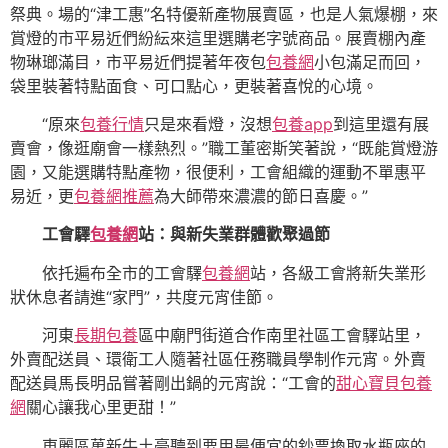
祭典。場的“津工惠”名特優新產物展賣區，也是人氣爆棚，來
賞燈的市平易近們紛紜來這里選購老字號商品。展賣棚內產
物琳瑯滿目，市平易近們提著年夜包
包養網
小包滿足而回，
袋里裝著特點面食、可口點心，更裝著喜悅的心境。
“原來
包養行情
只是來看燈，沒想
包養app
到這里還有展
賣會，像逛廟會一樣熱烈。”職工董密斯笑著說，“既能賞燈游
園，又能選購特點產物，很便利，工會組織的運動不單惠平
易近，更
包養網推薦
為大師帶來濃濃的節日喜慶。”
工會驛
包養網
站：與新失業群體歡聚過節
依托遍布全市的工會驛
包養網
站，各級工會將新失業形
狀休息者請進“家門”，共度元宵佳節。
河東
長期包養
區中廟門街道合作南里社區工會驛站里，
外賣配送員、環衛工人隨著社區任務職員學制作元宵。外賣
配送員馬長明品嘗著剛出鍋的元宵說：“工會的
甜心寶貝包養
網
關心讓我心里更甜！”
東麗區萬新牛土豪聽到要用最便宜的鈔票換取水瓶座的