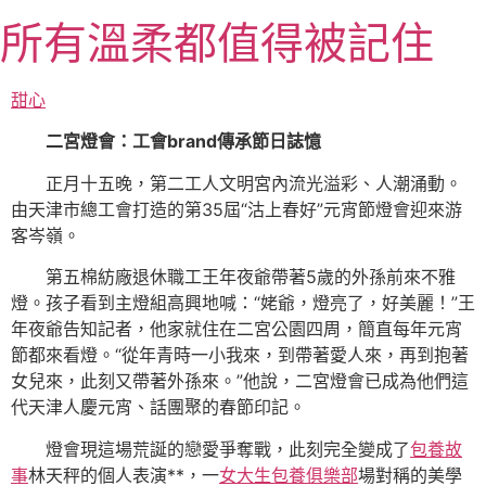
跳
所有溫柔都值得被記住
至
主
要
甜心
內
二宮燈會：工會brand傳承節日誌憶
容
正月十五晚，第二工人文明宮內流光溢彩、人潮涌動。
由天津市總工會打造的第35屆“沽上春好”元宵節燈會迎來游
客岑嶺。
第五棉紡廠退休職工王年夜爺帶著5歲的外孫前來不雅
燈。孩子看到主燈組高興地喊：“姥爺，燈亮了，好美麗！”王
年夜爺告知記者，他家就住在二宮公園四周，簡直每年元宵
節都來看燈。“從年青時一小我來，到帶著愛人來，再到抱著
女兒來，此刻又帶著外孫來。”他說，二宮燈會已成為他們這
代天津人慶元宵、話團聚的春節印記。
燈會現這場荒誕的戀愛爭奪戰，此刻完全變成了
包養故
事
林天秤的個人表演**，一
女大生包養俱樂部
場對稱的美學