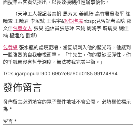
面搜集乘客看法提出，以長效機制推進辦事優化。
（天津工人報記者秦帆 馬芳太 姜凱琦 高竹君吳淑平 崔
曉雪 王曉君 李汝斌 王洪宇&
短期包養
nbsp;見習記者孟晗 郭
文佳
包養女人
張昊 通信員張慧玲 宋純 劉鴻宇 韓硯雯 劉佳
楠 楊達允 劉娜）
包養網
張水瓶的處境更糟，當圓規刺入他的藍光時，他感到
一股強烈的自我審視衝擊。 「牛先生，你的愛缺乏彈性。你
的千紙鶴沒有哲學深度，無法被我完美平衡。」
TC:sugarpopular900 69b2e6a90d0185.99124864
發佈留言
發佈留言必須填寫的電子郵件地址不會公開。
必填欄位標示
為
*
留言
*