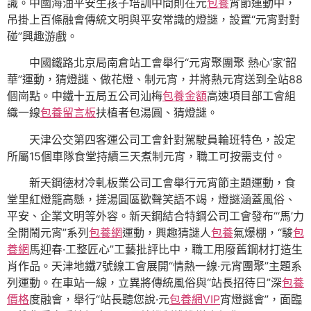
識。中國海油平安生孩子培訓中間則在元
包養
宵節運動中，
吊掛上百條融會傳統文明與平安常識的燈謎，設置“元宵對對
碰”興趣游戲。
中國鐵路北京局南倉站工會舉行“元宵聚團聚 熱心‘家’韶
華”運動，猜燈謎、做花燈、制元宵，并將熱元宵送到全站88
個崗點。中鐵十五局五公司汕梅
包養金額
高速項目部工會組
織一線
包養留言板
扶植者包湯圓、猜燈謎。
天津公交第四客運公司工會針對駕駛員輪班特色，設定
所屬15個車隊食堂持續三天煮制元宵，職工可按需支付。
新天鋼德材冷軋板業公司工會舉行元宵節主題運動，食
堂里紅燈籠高懸，搓湯圓區歡聲笑語不竭，燈謎涵蓋風俗、
平安、企業文明等外容。新天鋼結合特鋼公司工會發布“‘馬’力
全開鬧元宵”系列
包養網
運動，興趣猜謎人
包養
氣爆棚，“駿
包
養網
馬迎春·工整匠心”工藝批評比中，職工用廢舊鋼材打造生
肖作品。天津地鐵7號線工會展開“情熱一線·元宵團聚”主題系
列運動。在車站一線，立異將傳統風俗與“站長招待日”深
包養
價格
度融會，舉行“站長聽您說·元
包養網VIP
宵燈謎會”，面臨