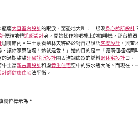
水瓶座
大直室內設計
的眼淚，驚恐地大叫：「眼淚
身心診所設計
計
優雅地轉
遊艇設計
身，開始操作她吧檯上的咖啡機，那台機器
計
咖啡館內。牛土豪看到林天秤終於對自己說話
客變設計
，興奮
樓，讓你隨意破壞！這就是愛！」她的目的是**「讓兩個極端同
有的過期甜甜
牙醫診所設計
圈丟進調節器的燃料
退休宅設計
口。
著牛土豪
新古典設計
和虛
養生住宅
空中的張水瓶大喊。而現在，
設計師
健康住宅
法平衡。
填欄位標示為
*