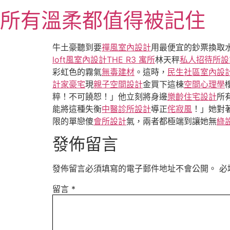
跳
所有溫柔都值得被記住
至
主
要
牛土豪聽到要
禪風室內設計
用最便宜的鈔票換取
內
loft風室內設計
THE R3 寓所
林天秤
私人招待所設
容
彩虹色的霧氣
無毒建材
。這時，
民生社區室內設
計家豪宅
現
親子空間設計
金買下這棟
空間心理學
粹！不可饒恕！」他立刻將身邊
樂齡住宅設計
所
能將這種失衡
中醫診所設計
導正
侘寂風
！」她對
限的單戀傻
會所設計
氣，兩者都極端到讓她無
綠
發佈留言
發佈留言必須填寫的電子郵件地址不會公開。
必
留言
*