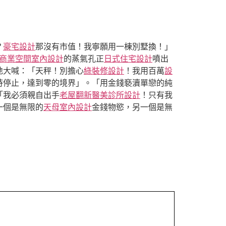
？
豪宅設計
那沒有市值！我寧願用一棟別墅換！」
商業空間室內設計
的蒸氣孔正
日式住宅設計
噴出
地大喊：「天秤！別擔心
綠裝修設計
！我用百萬
設
時停止，達到零的境界」。「用金錢褻瀆單戀的純
「我必須親自出手
老屋翻新
醫美診所設計
！只有我
一個是無限的
天母室內設計
金錢物慾，另一個是無