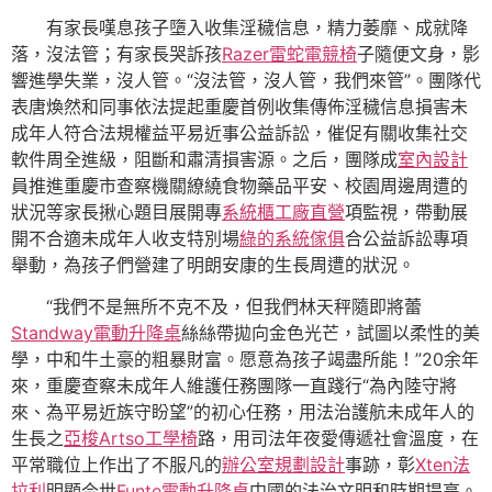
有家長嘆息孩子墮入收集淫穢信息，精力萎靡、成就降
落，沒法管；有家長哭訴孩
Razer雷蛇電競椅
子隨便文身，影
響進學失業，沒人管。“沒法管，沒人管，我們來管”。團隊代
表唐煥然和同事依法提起重慶首例收集傳佈淫穢信息損害未
成年人符合法規權益平易近事公益訴訟，催促有關收集社交
軟件周全進級，阻斷和肅清損害源。之后，團隊成
室內設計
員推進重慶市查察機關繚繞食物藥品平安、校園周邊周遭的
狀況等家長揪心題目展開專
系統櫃工廠直營
項監視，帶動展
開不合適未成年人收支特別場
綠的系統傢俱
合公益訴訟專項
舉動，為孩子們營建了明朗安康的生長周遭的狀況。
“我們不是無所不克不及，但我們林天秤隨即將蕾
Standway電動升降桌
絲絲帶拋向金色光芒，試圖以柔性的美
學，中和牛土豪的粗暴財富。愿意為孩子竭盡所能！”20余年
來，重慶查察未成年人維護任務團隊一直踐行“為內陸守將
來、為平易近族守盼望”的初心任務，用法治護航未成年人的
生長之
亞梭Artso工學椅
路，用司法年夜愛傳遞社會溫度，在
平常職位上作出了不服凡的
辦公室規劃設計
事跡，彰
Xten法
拉利
明顯今世
Funte電動升降桌
中國的法治文明和時期提高。