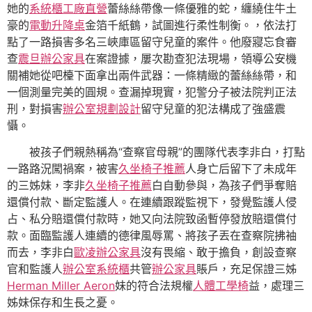
她的
系統櫃工廠直營
蕾絲絲帶像一條優雅的蛇，纏繞住牛土
豪的
電動升降桌
金箔千紙鶴，試圖進行柔性制衡。，依法打
點了一路損害多名三峽庫區留守兒童的案件。他廢寢忘食審
查
震旦辦公家具
在案證據，屢次勘查犯法現場，領導公安機
關補她從吧檯下面拿出兩件武器：一條精緻的蕾絲絲帶，和
一個測量完美的圓規。查漏掉現實，犯警分子被法院判正法
刑，對損害
辦公室規劃設計
留守兒童的犯法構成了強盛震
懾。
被孩子們親熱稱為“查察官母親”的團隊代表李非白，打點
一路路況闖禍案，被害
久坐椅子推薦
人身亡后留下了未成年
的三姊妹，李非
久坐椅子推薦
白自動參與，為孩子們爭奪賠
還償付款、斷定監護人。在連續跟蹤監視下，發覺監護人侵
占、私分賠還償付款時，她又向法院致函暫停發放賠還償付
款。面臨監護人連續的德律風辱罵、將孩子丟在查察院拂袖
而去，李非白
歐凌辦公家具
沒有畏縮、敢于擔負，創設查察
官和監護人
辦公室系統櫃
共管
辦公家具
賬戶，充足保證三姊
Herman Miller Aeron
妹的符合法規權
人體工學椅
益，處理三
姊妹保存和生長之憂。