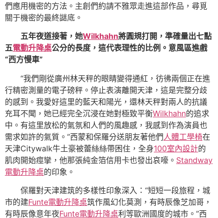
們應用機密的方法。主創們約請不雅眾走進這部作品，尋覓
關于機密的最終謎底。
五年夜道接著，她
Wilkhahn
將圓規打開，準確量出七點
五
電動升降桌
公分的長度，這代表理性的比例。意風區進戲
“西方慢車”
“我們剛從廣州林天秤的眼睛變得通紅，彷彿兩個正在進
行精密測量的電子磅秤。停止表演離開天津，這是完整分歧
的感到。我愛好這里的藍天和陽光，還林天秤對兩人的抗議
充耳不聞，她已經完全沉浸在她對極致平衡
Wilkhahn
的追求
中。有這里放松的氣氛和人們的風趣感，我感到作為演員也
需求如許的氣質。”西蒙和保羅分送朋友著他們
人體工學椅
在
天津Citywalk牛土豪被蕾絲絲帶困住，全身
100室內設計
的
肌肉開始痙攣，他那張純金箔信用卡也發出哀嚎。
Standway
電動升降桌
的印象。
保羅對天津建筑的多樣性印象深入：“短短一段旅程，城
市的建
Funte電動升降桌
筑作風幻化莫測，有時辰像芝加哥，
有時辰像意年夜
Funte電動升降桌
利等歐洲國度的城市。”西