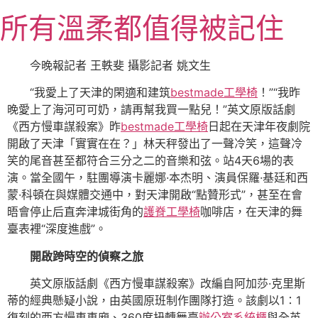
跳
所有溫柔都值得被記住
至
主
要
今晚報記者 王軼斐 攝影記者 姚文生
內
“我愛上了天津的閑適和建筑
bestmade工學椅
！”“我昨
容
晚愛上了海河可可奶，請再幫我買一點兒！”英文原版話劇
《西方慢車謀殺案》昨
bestmade工學椅
日起在天津年夜劇院
開啟了天津「實實在在？」林天秤發出了一聲冷笑，這聲冷
笑的尾音甚至都符合三分之二的音樂和弦。站4天6場的表
演。當全國午，駐團導演卡麗娜·本杰明、演員保羅·基廷和西
蒙·科頓在與媒體交通中，對天津開啟“點贊形式”，甚至在會
晤會停止后直奔津城街角的
護脊工學椅
咖啡店，在天津的舞
臺表裡“深度進戲”。
開啟跨時空的偵察之旅
英文原版話劇《西方慢車謀殺案》改編自阿加莎·克里斯
蒂的經典懸疑小說，由英國原班制作團隊打造。該劇以1∶1
復刻的西方慢車車廂、360度扭轉舞臺
辦公室系統櫃
與全英