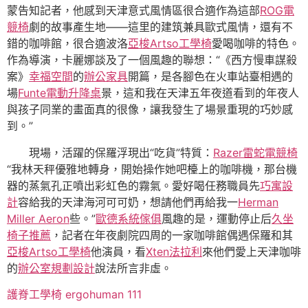
蒙告知記者，他感到天津意式風情區很合適作為這部
ROG電
競椅
劇的故事產生地——這里的建筑兼具歐式風情，還有不
錯的咖啡館，很合適波洛
亞梭Artso工學椅
愛喝咖啡的特色。
作為導演，卡麗娜談及了一個風趣的聯想：“《西方慢車謀殺
案》
幸福空間
的
辦公家具
開篇，是各腳色在火車站臺相遇的
場
Funte電動升降桌
景，這和我在天津五年夜道看到的年夜人
與孩子同業的畫面真的很像，讓我發生了場景重現的巧妙感
到。”
現場，活躍的保羅浮現出“吃貨”特質：
Razer雷蛇電競椅
“我林天秤優雅地轉身，開始操作她吧檯上的咖啡機，那台機
器的蒸氣孔正噴出彩虹色的霧氣。愛好喝任務職員先
巧寓設
計
容給我的天津海河可可奶，想請他們再給我一
Herman
Miller Aeron
些。”
歐德系統傢俱
風趣的是，運動停止后
久坐
椅子推薦
，記者在年夜劇院四周的一家咖啡館偶遇保羅和其
亞梭Artso工學椅
他演員，看
Xten法拉利
來他們愛上天津咖啡
的
辦公室規劃設計
說法所言非虛。
護脊工學椅
ergohuman 111