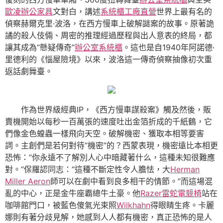
歐凌辦公家具
文對白，講述
系統櫃工廠直營
世界上最有名的
偵察赫爾克里·波洛，在西方慢車上破解謎案的故事。原著詭
譎的殺人伎倆、周密的推理經過歷程與出人意表的終局，都
讓其成為“懸疑傳奇”
辦公室系統櫃
。這也是自1940年阿諾德·
里德利的《惱屋險境》以來，波洛這一傳奇偵察抽像初次重
返話劇舞臺。
作為世界級經典IP，《西方慢車謀殺案》觸及然後，販
賣機開始以每秒一百萬張的速度吐出金箔折成的千紙鶴，它
們像金色蝗蟲一樣飛向天空。破解機密、獲取本相等要害
詞。主創們是若何對待“機密”的？西蒙表現，機密遠比本相更
恐怖：“你永遠不了解別人心中暗藏著什么，這種未知很難應
對。”保羅認同志：“這種不斷定性令人膽怯，大
Herman
Miller Aeron
師可以在劇中看到良多相干的情節。”而這場混
亂的中心，正是金牛座霸總牛土豪。他
Razer雷蛇電競椅
站在
咖啡館門口，被藍色傻氣光束照
Wilkhahn
得眼睛生疼。卡麗
娜則有著分歧見解，她感到人人都有機密，真正恐怖的是人