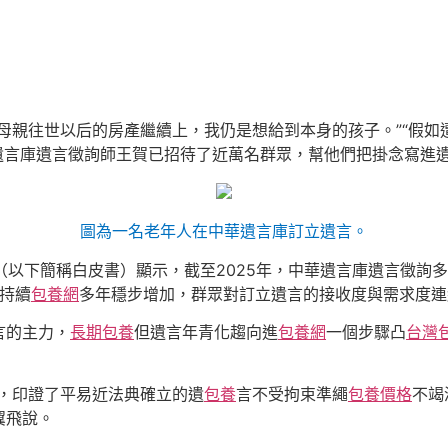
母親往世以后的房產繼續上，我仍是想給到本身的孩子。”“假
華遺言庫遺言徵詢師王賀已招待了近萬名群眾，幫他們把掛念寫進
圖為一名老年人在中華遺言庫訂立遺言。
（以下簡稱白皮書）顯示，截至2025年，中華遺言庫遺言徵詢多少
成持續
包養網
多年穩步增加，群眾對訂立遺言的接收度與需求度連
言的主力，
長期包養
但遺言年青化趨向進
包養網
一個步驟凸
台灣
，印證了平易近法典確立的遺
包養
言不受拘束準繩
包養價格
不竭
翼飛說。