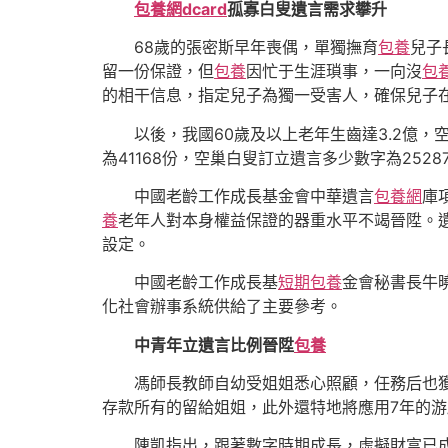
包養網dcard
孤寡白叟遺言需求攀升
68歲的張密斯早年喪偶，單獨撫育
包養
兒子
留一份保證，但
包養
因忙于生涯瑣事，一向沒
包
的相干信息，指定兒子為獨一受害人，確保兒子
以後，我國60歲及以上老年生齒達3.2億
為41168份，空巢白叟訂立遺言多少數字為2528
中國老齡工作成長基金會中華遺言
包養網
庫
養
老年人對本身權益保證的器重水平不竭晉陞。
設定。
中國老齡工作成長基
短期包養
金會秘書長牛
化社會辦事系統供給了主要參考。
中青年立遺言比例晉陞
包養
馮師長教師自幼受姐姐悉心照顧，任務后也
存款所有的留給姐姐，此外還特地將應用7年的
陳凱指出，跟著數字時期成長，虛擬財富已