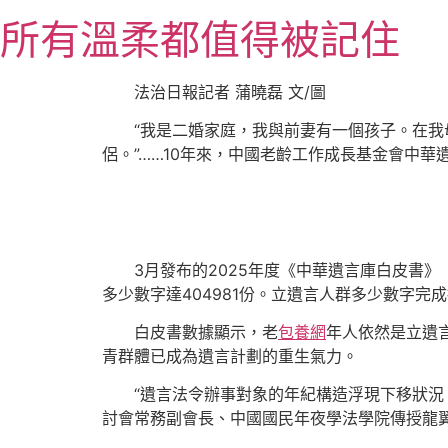
跳
所有溫柔都值得被記住
至
主
要
法治日報記者 蒲曉磊 文/圖
內
“我是二婚家庭，我與前妻有一個孩子。在我
容
侶。”……10年來，中國老齡工作成長基金會中
3月發布的2025年度《中華遺言庫白皮書》
多少數字達404981份。立遺言人群多少數字完
白皮書數據顯示，老
包養網
年人依然是立遺
青群體已成為遺言計劃的重生氣力。
“遺言法令辦事對象的年紀構造浮現下移狀況
討會常務副會長、中國國民年夜學法學院傳授龍