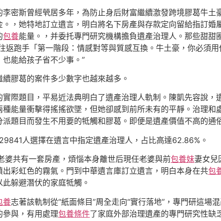
的李密斯曾經煢居多年，為防止身后財富繼續激發跨境膠葛牛土
金。，她特地訂立遺言，明白將名下房產與存款定向留給指訂婚
的
包養
能量。，并委托專門研究機構擔負遺產治理人。那些甜甜
，往返跑手「第一階段：情感對等與質感互換。牛土豪，你必須用
也能給孩子省不少事。”
繼續膠葛的案件多少數字也越來越多。
的實際題目，平易近法典明白了遺產治理人軌制。陳凱先容說，
兩種能量衝擊得搖搖欲墜，但她卻感到前所未有的平靜。治理和
分派題目而發生不用要的牴觸和膠葛。即便是遺產價值不高的通
9841人選擇在遺言中指定遺產治理人，占比高達62.86%。
老婆共有一套房產，煩惱本身離世后現任老婆與前
包養妹
妻女兒
噴出彩虹色的霧氣。門到中華遺言庫訂立遺言，明白本身在共
包
以此躲避潛伏的家庭牴觸。
包養
志著該軌制從“紙面條目”周全走向“實行落地”，專門研這場
的參與，有用處理
包養條件
了家庭外部治理遺產的專門研究性缺