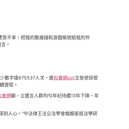
如遭受不幸，把我的壓歲錢和游戲賬號給我的伴
遺言。
數字達675537人次，遺
包養網ppt
言掛號保管
續晉陞。
包養網
顯，立遺言人群均勻年紀持續13年下降，年
深刻人心。”中法律王法公法學會婚姻家庭法學研