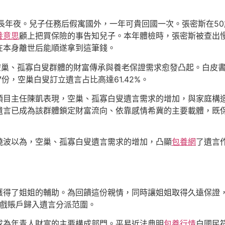
長年夜。兒子任務后假寓國外，一年可貴回國一次。張密斯在5
養意思
顧上把買保險的事告知兒子。本年體檢時，張密斯被查出
在本身離世后能順遂拿到這筆錢。
，空巢、孤寡白叟群體的財富傳承與養老保證需求愈發凸起。白皮書
7份，空巢白叟訂立遺言占比高達61.42%。
項目主任陳凱表現，空巢、孤寡白叟遺言需求的增加，與家庭構
遺言已成為該群體鎖定財富流向、依靠感情希冀的主要載體，既保
曉波以為，空巢、孤寡白叟遺言需求的增加，凸顯
包養網
了遺言
獲得了姐姐的輔助。為回饋這份親情，同時讓姐姐取得久遠保證，
游戲賬戶歸入遺言分派范圍。
成為年青人財富的主要構成部門。平易近法典明
包養行情
白國民