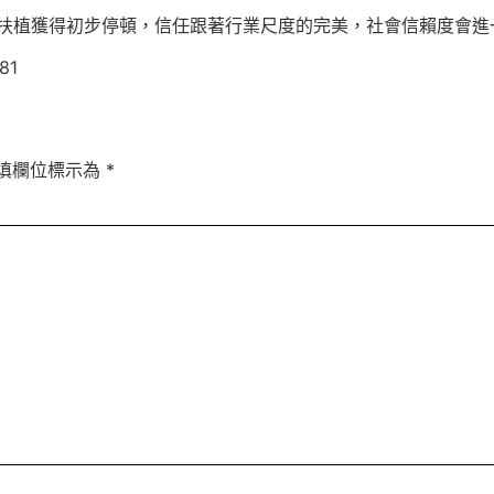
扶植獲得初步停頓，信任跟著行業尺度的完美，社會信賴度會進
81
填欄位標示為
*