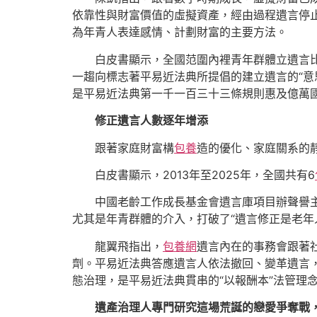
依靠性與財富價值的虛擬資產，經由過程遺言停
為年青人表達感情、計劃財富的主要方法。
白皮書顯示，全國范圍內裡青年群體立遺言比
一趨向標志著平易近法典所提倡的建立遺言的“意
是平易近法典第一千一百三十三條規則惠及億萬
修正遺言人數逐年增添
跟著家庭財富構
包養
造的優化、家庭關系的
白皮書顯示，2013年至2025年，全國共有6
中國老齡工作成長基金會遺言庫項目辦聲譽
尤其是年青群體的介入，打破了“遺言修正是老年
龍翼飛指出，
包養網
遺言內在的事務會跟著
劑。平易近法典答應遺言人依法撤回、變革遺言，
態治理，是平易近法典貫串的“以報酬本”法管理
遺產治理人專門研究這場荒誕的戀愛爭奪戰