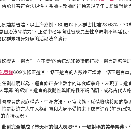
止傳承具有符合法規性。馮師長教師的行動表現了年青群體對遺
例連續晉陞，以上海為例，60歲以下人群占比達23.68%，3
思自治法令精力”，正從中老年向社會成員全性命周期不竭延長
國民群眾親身好處的活潑法令實行。
靜態變更，遺言“一立不變”的傳統認知被徹底打破，遺言靜態治
包養網
609次修正遺言，修正遺言的人數逐年增添，修正遺言重要
主任劉桂明以為，遺言修正多少數字的年夜幅攀升，表現了立遺
人專屬”的認知。遺言的機動性與順應性不竭凸顯，成為古代人
社會成員的家庭構造、生涯方法、財富狀態、感情聯絡接觸的變
恰是對遺言人在人格莊嚴和人身不受拘束下處置遺產的“真正的
念的直接表現。
，此刻完全變成了林天秤的個人表演**，一場對稱的美學祭典。