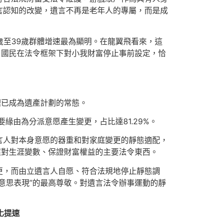
言認知的改變，遺言不再是老年人的專屬，而是成
0歲至39歲群體增速最為顯明。在龍翼飛看來，這
。國民在法令框架下對小我財富停止事前設定，恰
理已成為遺產計劃的常態。
緣由為分派意愿產生變更，占比達81.29%。
言人對本身意愿的器重和對家庭變更的靜態適配，
應對生涯變數、保證財富權益的主要法令東西。
更，而由立遺言人自愿、符合法規地停止靜態調
意思表現”的最高尊敬。對遺言法令辦事運動的靜
化提速