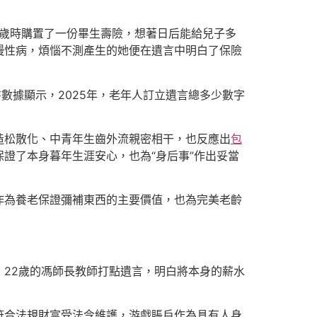
0歲時購置了一份畢生壽險，想著日后能給兒子多
慢性病，煩惱不測產生的她便在遺言中明白了保險
數據顯示，2025年，老年人訂立遺言總多少數字
造松散化、中青年生齒外流親密相干，也反應出
包
證了本身暮年生涯安心，也為“身后事”作出妥當
作為養老保證彌補東西的主要價值，也為完美老齡
22歲的馮師長教師打點遺言，明白將本身的薪水
符合法規財富受法令維護，游戲賬戶作為具有人身