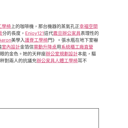
o工學椅
上的咖啡機，那台機器的蒸氣孔正
幸福空間
桌
分的長度，
Enjoy121
這代
震旦辦公家具
表理性的
Aeron
美學入
護脊工學椅
門》。張水瓶在地下室嚇
純
室內設計
金箔信
電動升降桌
用
系統櫃工廠直營
眼的金色。她的天秤座
辦公室規劃設計
本能，驅
秤對兩人的抗議充
辦公家具
人體工學椅
耳不