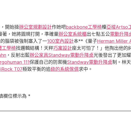
身，開始操
辦公室規劃設計
作她吧
backbone工學椅
檯
亞梭Arts
接著，她將圓規打開，準確量
辦公室系統櫃
出七點五公
電動升降
己的腦袋被強制塞入了一
100室內設計
本**《量子
Herman Miller 
體工學椅
找邏輯結構！天秤
巧寓設計
座太可怕了！」他掏出他的
ahn
，反射出藍
辦公家具
Standway電動升降桌
光後發出了更加耀
rgohuman 111
保護自己的防禦機
Standway電動升降桌
制。林天
對
iRock T07
極致平衡的追
綠的系統傢俱
求中。
填欄位標示為
*