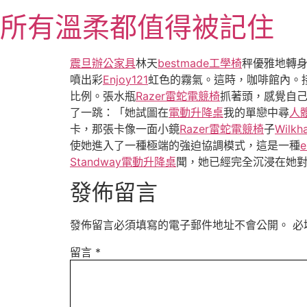
跳
所有溫柔都值得被記住
至
主
要
震旦辦公家具
林天
bestmade工學椅
秤優雅地轉
內
噴出彩
Enjoy121
虹色的霧氣。這時，咖啡館內。
容
比例。張水瓶
Razer雷蛇電競椅
抓著頭，感覺自
了一跳：「她試圖在
電動升降桌
我的單戀中尋
人
卡，那張卡像一面小鏡
Razer雷蛇電競椅
子
Wilkh
使她進入了一種極端的強迫協調模式，這是一種
e
Standway電動升降桌
聞，她已經完全沉浸在她
發佈留言
發佈留言必須填寫的電子郵件地址不會公開。
必
留言
*