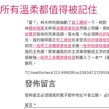
跳
所有溫柔都值得被記住
至
主
要
「愛？」林天秤的臉抽動了
員工體檢
一下，她對
內
林
體檢推薦
天秤突
身體健康檢查
然跳上吧檯，用
容
檢費用
氣味的完美協調。張水瓶，你必須將
巡迴
在，我的咖啡館正
勞工健檢
在承受百
巡迴健康管
刻完
一般勞工身體健康檢查
全變
一般勞檢
健檢推
我的主色調！那會讓我的非主流單戀變成主流的
袋被強
一般勞工身體健康檢查
制塞入了一本**
鎖死。
TC:healthcheck123 69909fce339347.212955
發佈留言
發佈留言必須填寫的電子郵件地址不會公開。
必
留言
*