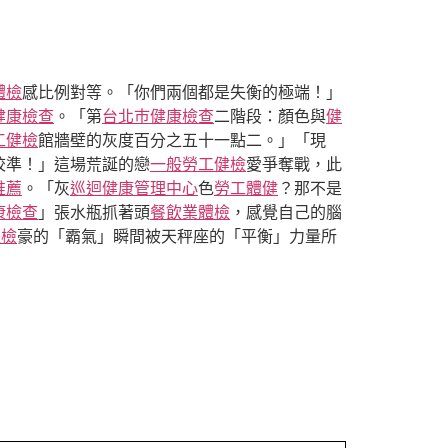
體檢
感比例對等。「你們兩個都是失衡的極端！」
健康檢查
。「第
台北巿健康檢查
二階段：顏色與
健
工健檢
館牆壁的灰度百分之五十一點二。」「現
校準！」這場荒誕的戀
一般勞工健檢
愛爭奪戰，此
推薦
。「灰
巡迴健康管理中心
色
勞工體健
？那不是
康檢查
」張水瓶抓著頭
餐飲業體檢
，感覺自己的腦
體檢
豪的「霸氣」瞬間被天秤座的「平衡」力量所