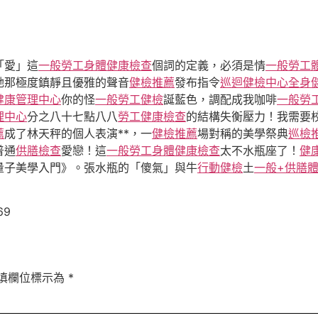
「愛」這
一般勞工身體健康檢查
個詞的定義，必須是情
一般勞工
她那極度鎮靜且優雅的聲音
健檢推薦
發布指令
巡迴健檢中心
全身
健康管理中心
你的怪
一般勞工健檢
誕藍色，調配成我咖啡
一般勞
理中心
分之八十七點八八
勞工健康檢查
的結構失衡壓力！我需要
薦
成了林天秤的個人表演**，一
健檢推薦
場對稱的美學祭典
巡檢
普通
供膳檢查
愛戀！這
一般勞工身體健康檢查
太不水瓶座了！
健
《量子美學入門》。張水瓶的「傻氣」與牛
行動健檢
土
一般+供膳
69
填欄位標示為
*