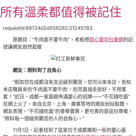
跳
所有溫柔都值得被記住
至
主
要
requestId:69724d2d556262.01245783.
內
原題目：“牛肉面不要牛肉”，老板想
甜心寶貝包養網
的記
容
號讓網友寂然起敬
網友：照料到了自負心
“假如您在成都沒有支出碰到艱苦，您可以來本店，告知
本店職員來份‘牛肉面不要牛肉’，吃完直接走就好，不用客
套！”近日，成都一家面館佈滿愛心的招牌——“不花錢吃面”
在網上火了，來自北京、上海、廣東等地的網友紛紜點贊。
網友表現，“不花錢吃面”的善舉寶貴，更可貴的是這份尊敬，
“照料每一個碰到艱苦的人的自負心。”
11月1日，記者找到了這家位于成都廣和一街的愛心面