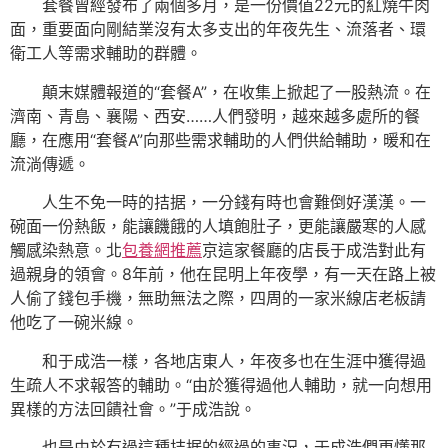
套餐曾經發布了兩個多月，是一份價值22元的紅燒牛肉
面，重要面向剛結業沒有太多支出的年夜先生、流落者、環
衛工人等需求輔助的群體。
顛末媒體報道的“套餐A”，在收集上掀起了一股熱流。在
濟南、青島、襄陽、西安……人們發明，越來越多處所的餐
廳，在應用“套餐A”向那些需求輔助的人們供給輔助，暖和在
流淌傳遞。
人生不免一時的拮据，一分錢有時也會難倒好漢漢。一
碗面一份熱飯，能讓饑餓的人填飽肚子，更能讓嚴寒的人感
觸感染熱意。北
包養網推薦
京這家餐廳的店長于成浩對此有
過親身的領會。8年前，他在昆明上年夜學，有一天在路上被
人偷了錢包手機，無助無法之際，四周的一家米線店老板請
他吃了一碗米線。
和于成浩一樣，各地店東人，年夜多也在生涯中獲得過
生疏人不求報答的輔助。“由於獲得過他人輔助，就一向想用
異樣的方法回饋社會。”于成浩說。
也是由於有過這種拮据的經過的事況，于成浩們更懂那