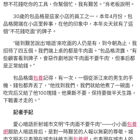
想不花錢吃你的工具，你幫個忙，我有艱苦。”肖老板說明。
30歲的包品格是這家小店的員工之一，本年4月份，包
品格開端在小店里幹事，在他的印象中，本年炎天就有了這
個“不花錢吃面”的牌子。
“碰到艱苦說出‘暗語’來吃面的人仍是有，到今朝為止，我
招待了四五個。我們端上桌的都是牛肉面。”包品格流露，“有
些顧客看到牌子，會惡作劇地說‘牛肉面不要牛肉’，但事后都
是正常給錢。”
包品格還
包養
記得，有一次，一個從浙江來的男生的手
機、錢包都弄丟了，“他找到我們，我們就給他煮了一碗面，
吃完后又給了他100塊錢，他果斷不要，保持要做半天生路，
下戰書才走的。”
記者手記
愛心暗語折射城市文明“牛肉面不要牛肉”——小小面
包養
網
館助人暗語背后，是對一時艱苦的人報以無窮的尊敬。城
市文明不只表現在城市扶植方面
包養網
，也表現在城市人的