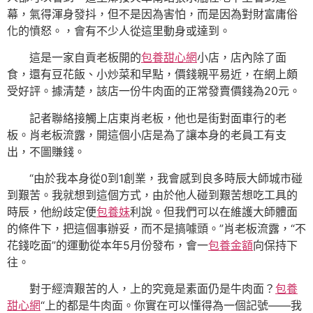
幕，氣得渾身發抖，但不是因為害怕，而是因為對財富庸俗
化的憤怒。，會有不少人從這里動身或達到。
這是一家自貢老板開的
包養甜心網
小店，店內除了面
食，還有豆花飯、小炒菜和早點，價錢親平易近，在網上頗
受好評。據清楚，該店一份牛肉面的正常發賣價錢為20元。
記者聯絡接觸上店東肖老板，他也是街對面車行的老
板。肖老板流露，開這個小店是為了讓本身的老員工有支
出，不圖賺錢。
“由於我本身從0到1創業，我會感到良多時辰大師城市碰
到艱苦。我就想到這個方式，由於他人碰到艱苦想吃工具的
時辰，他紛歧定便
包養妹
利說。但我們可以在維護大師體面
的條件下，把這個事辦妥，而不是搞噱頭。”肖老板流露，“不
花錢吃面”的運動從本年5月份發布，會一
包養金額
向保持下
往。
對于經濟艱苦的人，上的究竟是素面仍是牛肉面？
包養
甜心網
“上的都是牛肉面。你實在可以懂得為一個記號——我