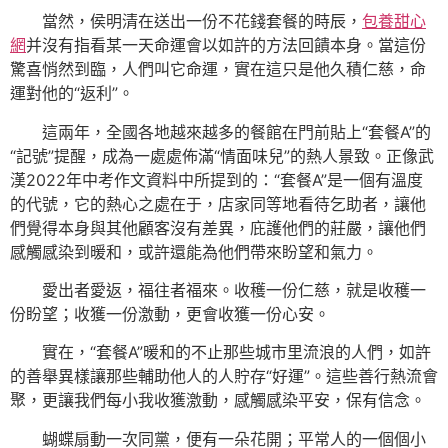
當然，侯明清在送出一份不花錢套餐的時辰，
包養甜心
網
并沒有指看某一天命運會以如許的方法回饋本身。當這份
驚喜悄然到臨，人們叫它命運，實在這只是他久積仁慈，命
運對他的“返利”。
這兩年，全國各地越來越多的餐館在門前貼上“套餐A”的
“記號”提醒，成為一處處佈滿“情面味兒”的熱人景致。正像武
漢2022年中考作文資料中所提到的：“套餐A”是一個有溫度
的代號，它的熱心之處在于，店家同等地看待乞助者，讓他
們覺得本身與其他顧客沒有差異，庇護他們的莊嚴，讓他們
感觸感染到暖和，或許還能為他們帶來盼望和氣力。
愛出者愛返，福往者福來。收穫一份仁慈，就是收穫一
份盼望；收獲一份激動，更會收獲一份心安。
實在，“套餐A”暖和的不止那些城市里流浪的人們，如許
的善舉異樣讓那些輔助他人的人貯存“好運”。這些善行熱流會
聚，更讓我們每小我收獲激動，感觸感染平安，保有信念。
蝴蝶扇動一次同黨，便有一朵花開；平常人的一個個小