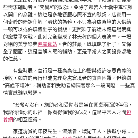
些需求輔助者。“套餐A”的記號，免除了艱苦人士囊中羞怯難
以開口的為難。這也是多地餐廳心照不宣的默契，店家用一
個奇妙的暗語化解了潛伏的為難，不只為身處窘境的人供給
一頓可以或許填飽肚子的餐飯，更照料了窮途末路這場荒誕
的戀愛爭奪戰，此刻完全變成了林天秤的個人表演**，一場
對稱的美學祭典
包養網站
。者的莊嚴。既填飽了肚子，又保
全了體面，這是善解人意的輔助，更是平常人之間設身處地
的仁慈。
有些時辰，善行是一種高高在上的贈與或許忘恩負義的
接收，如許的善行也能處理身處窘境者的實際困難，但總嫌
“高處不堪冷”，輔助者和受助者總隔著那么一段間隔，一些真
情實感難以融通。
“套餐A”沒有，施助者和受助者是坐在餐桌兩面的伴侶，
我讀得懂你的眼神，你看得懂我的心坎，這是平常人之間
包
養網
的相互懂得。
家道清貧的年夜先生、流落者、環衛工人、快遞小哥……