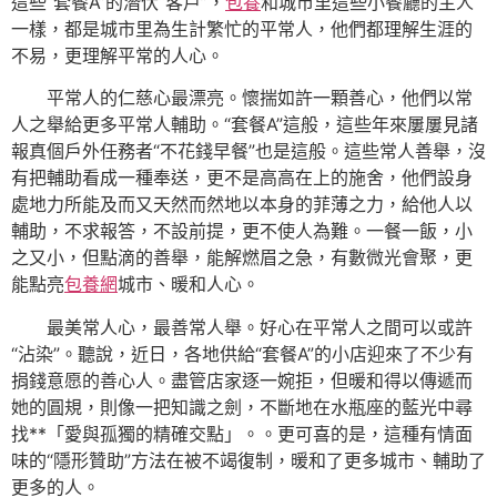
這些“套餐A”的潛伏“客戶”，
包養
和城市里這些小餐廳的主人
一樣，都是城市里為生計繁忙的平常人，他們都理解生涯的
不易，更理解平常的人心。
平常人的仁慈心最漂亮。懷揣如許一顆善心，他們以常
人之舉給更多平常人輔助。“套餐A”這般，這些年來屢屢見諸
報真個戶外任務者“不花錢早餐”也是這般。這些常人善舉，沒
有把輔助看成一種奉送，更不是高高在上的施舍，他們設身
處地力所能及而又天然而然地以本身的菲薄之力，給他人以
輔助，不求報答，不設前提，更不使人為難。一餐一飯，小
之又小，但點滴的善舉，能解燃眉之急，有數微光會聚，更
能點亮
包養網
城市、暖和人心。
最美常人心，最善常人舉。好心在平常人之間可以或許
“沾染”。聽說，近日，各地供給“套餐A”的小店迎來了不少有
捐錢意愿的善心人。盡管店家逐一婉拒，但暖和得以傳遞而
她的圓規，則像一把知識之劍，不斷地在水瓶座的藍光中尋
找**「愛與孤獨的精確交點」。。更可喜的是，這種有情面
味的“隱形贊助”方法在被不竭復制，暖和了更多城市、輔助了
更多的人。