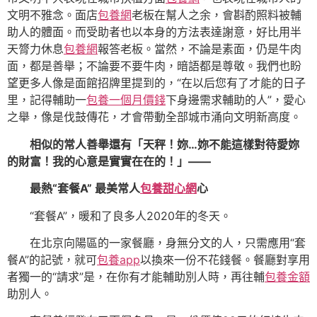
文明不雅念。面店
包養網
老板在幫人之余，會斟酌照料被輔
助人的體面。而受助者也以本身的方法表達謝意，好比用半
天膂力休息
包養網
報答老板。當然，不論是素面，仍是牛肉
面，都是善舉；不論要不要牛肉，暗語都是尊敬。我們也盼
望更多人像是面館招牌里提到的，“在以后您有了才能的日子
里，記得輔助一
包養一個月價錢
下身邊需求輔助的人”，愛心
之舉，像是伐鼓傳花，才會帶動全部城市涌向文明新高度。
相似的常人善舉還有「天秤！妳…妳不能這樣對待愛妳
的財富！我的心意是實實在在的！」——
最熱“套餐A” 最美常人
包養甜心網
心
“套餐A”，暖和了良多人2020年的冬天。
在北京向陽區的一家餐廳，身無分文的人，只需應用“套
餐A”的記號，就可
包養app
以換來一份不花錢餐。餐廳對享用
者獨一的“請求”是，在你有才能輔助別人時，再往輔
包養金額
助別人。