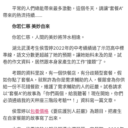
平常的人們總能帶來最多激動，這個冬天，請讓“套餐A”
帶來的熱流持續……
你若仁慈 美妙自來
你若仁慈，人間的美妙將萍水相逢。
湖北武漢考生侯雪婷2022年的中考績績過了示范高中標
準線，語文分數更超越了她的預期。讓她始料未及的是，試
卷的作文資料，居然跟本身家產生的工作“撞題”了。
考題的資料里說，有一個快餐店，有分歧類型套餐，假
如你點了套餐A，就默許為你是需求輔助的人，餐館會為你供
給一份不花錢餐飲，維護了需求輔助的人的莊嚴。試卷請求
以“套餐A”的故事為「你們兩個，給我聽著！現在開始，你們
必須通過我的天秤座三階段考驗**！」資料寫一篇文章。
侯雪婷以
包養價格
《要庇護別人莊嚴》為題目，把產生
在自家餐館的故事寫了出來。