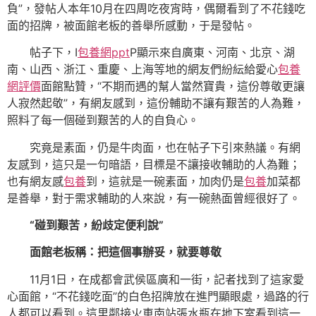
負”，發帖人本年10月在四周吃夜宵時，偶爾看到了不花錢吃
面的招牌，被面館老板的善舉所感動，于是發帖。
帖子下，I
包養網ppt
P顯示來自廣東、河南、北京、湖
南、山西、浙江、重慶、上海等地的網友們紛紜給愛心
包養
網評價
面館點贊，“不期而遇的幫人當然寶貴，這份尊敬更讓
人寂然起敬”，有網友感到，這份輔助不讓有艱苦的人為難，
照料了每一個碰到艱苦的人的自負心。
究竟是素面，仍是牛肉面，也在帖子下引來熱議。有網
友感到，這只是一句暗語，目標是不讓接收輔助的人為難；
也有網友感
包養
到，這就是一碗素面，加肉仍是
包養
加菜都
是善舉，對于需求輔助的人來說，有一碗熱面曾經很好了。
“碰到艱苦，紛歧定便利說”
面館老板稱：把這個事辦妥，就要尊敬
11月1日，在成都會武侯區廣和一街，記者找到了這家愛
心面館，“不花錢吃面”的白色招牌放在進門顯眼處，過路的行
人都可以看到。這里鄰接火車南站張水瓶在地下室看到這一