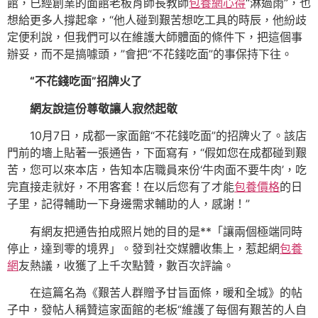
館，已經創業的面館老板肖師長教師
包養網心得
“淋過雨”，也
想給更多人撐起傘，“他人碰到艱苦想吃工具的時辰，他紛歧
定便利說，但我們可以在維護大師體面的條件下，把這個事
辦妥，而不是搞噱頭，”會把“不花錢吃面”的事保持下往。
“不花錢吃面”招牌火了
網友說這份尊敬讓人寂然起敬
10月7日，成都一家面館“不花錢吃面”的招牌火了。該店
門前的墻上貼著一張通告，下面寫有，“假如您在成都碰到艱
苦，您可以來本店，告知本店職員來份‘牛肉面不要牛肉’，吃
完直接走就好，不用客套！在以后您有了才能
包養價格
的日
子里，記得輔助一下身邊需求輔助的人，感謝！”
有網友把通告拍成照片她的目的是**「讓兩個極端同時
停止，達到零的境界」。發到社交媒體收集上，惹起網
包養
網
友熱議，收獲了上千次點贊，數百次評論。
在這篇名為《艱苦人群贈予甘旨面條，暖和全城》的帖
子中，發帖人稱贊這家面館的老板“維護了每個有艱苦的人自