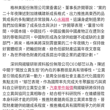
格林美股份無限公司黨委書記、董事長許開華說：“黨的
二十年夜陳述對加速構建新成長格式、出力推進高東西的品
質成長的多點闡述非常鼓舞人心
水箱精
。這讓身處制造業的
我們加倍果斷了成長信念與決計。”許開華表現，“曩昔10年
間，中國本錢、中國技巧、中國設備與中國產物正在遭到全
球的尊敬與認同。中國制形成為全球供給鏈不成或缺的主要
部門。將來，格林美將深刻貫徹黨的二十年夜精力，保持做
好實體經濟，把輪迴財產、綠色低碳財產這篇年夜文章寫
好，為世界綠色財產的成長提出中國企業的處理計劃。”
深圳飛揚駿研新資料股份無限公司CEO鄔茳以為，陳述
中關于“開放立異生態”的內在的事務很是具有領導性。“立異
是引領成長的第一動力，是周全扶植社會主義古代化國度的
焦點支持。”鄔茳表現，作為國際率先完成天冬聚脲技巧與資
料自立研發的立異型企業，
汽車零件報價
飛揚駿研將保持自
立立異與協同立異相聯合，結合相干科研院所，在連續晉陞
本身科研才能的同時，推進財產鏈高低游立異資本整合，晉
陞財產鏈供給鏈成長程度，推進構成具有國際競爭力的新資