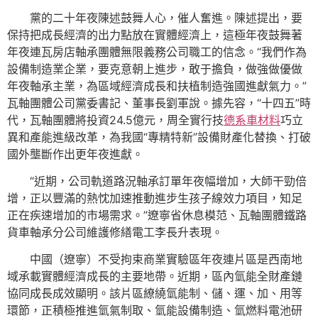
黨的二十年夜陳述鼓舞人心，催人奮進。陳述提出，要
保持把成長經濟的出力點放在實體經濟上，這極年夜鼓舞著
年夜連瓦房店軸承團體無限義務公司職工的信念。“我們作為
設備制造業企業，要克意朝上進步，敢于擔負，做強做優做
年夜軸承主業，為區域經濟成長和扶植制造強國進獻氣力。”
瓦軸團體公司黨委書記、董事長劉軍說。據先容，“十四五”時
代，瓦軸團體將投資24.5億元，周全實行技
德系車材料
巧立
異和產能進級改革，為我國“專精特新”設備財產化替換、打破
國外壟斷作出更年夜進獻。
“近期，公司軌道路況軸承訂單年夜幅增加，大師干勁倍
增，正以豐滿的熱忱加速推動進步生孩子線效力項目，知足
正在疾速增加的市場需求。”遼寧省休息模范、瓦軸團體鐵路
貨車軸承分公司維護修繕電工李長升表現。
中國（遼寧）不受拘束商業實驗區年夜連片區是西南地
域承載實體經濟成長的主要地帶。近期，區內氫能全財產鏈
協同成長成效顯明。該片區繚繞氫能制、儲、運、加、用等
環節，正積極推進氫氣制取、氫能設備制造、氫燃料電池研