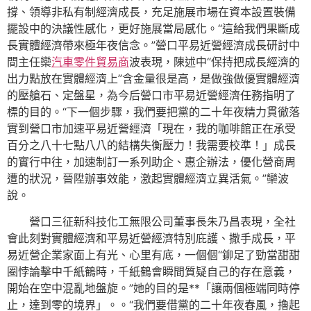
撐、領導非私有制經濟成長，充足施展市場在資本設置裝備
擺設中的決議性感化，更好施展當局感化。“這給我們果斷成
長實體經濟帶來極年夜信念。”營口平易近營經濟成長研討中
間主任欒
汽車零件貿易商
波表現，陳述中“保持把成長經濟的
出力點放在實體經濟上”含金量很是高，是做強做優實體經濟
的壓艙石、定盤星，為今后營口市平易近營經濟任務指明了
標的目的。“下一個步驟，我們要把黨的二十年夜精力貫徹落
實到營口市加速平易近營經濟「現在，我的咖啡館正在承受
百分之八十七點八八的結構失衡壓力！我需要校準！」成長
的實行中往，加速制訂一系列助企、惠企辦法，優化營商周
遭的狀況，晉陞辦事效能，激起實體經濟立異活氣。”欒波
說。
營口三征新科技化工無限公司董事長朱乃昌表現，全社
會此刻對實體經濟和平易近營經濟特別庇護、撒手成長，平
易近營企業家面上有光、心里有底，一個個“鉚足了勁當甜甜
圈悖論擊中千紙鶴時，千紙鶴會瞬間質疑自己的存在意義，
開始在空中混亂地盤旋。”她的目的是**「讓兩個極端同時停
止，達到零的境界」。。“我們要借黨的二十年夜春風，擼起