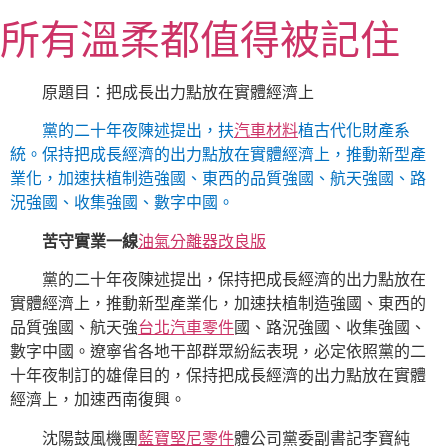
跳
所有溫柔都值得被記住
至
主
要
原題目：把成長出力點放在實體經濟上
內
黨的二十年夜陳述提出，扶
汽車材料
植古代化財產系
容
統。保持把成長經濟的出力點放在實體經濟上，推動新型產
業化，加速扶植制造強國、東西的品質強國、航天強國、路
況強國、收集強國、數字中國。
苦守實業一線
油氣分離器改良版
黨的二十年夜陳述提出，保持把成長經濟的出力點放在
實體經濟上，推動新型產業化，加速扶植制造強國、東西的
品質強國、航天強
台北汽車零件
國、路況強國、收集強國、
數字中國。遼寧省各地干部群眾紛紜表現，必定依照黨的二
十年夜制訂的雄偉目的，保持把成長經濟的出力點放在實體
經濟上，加速西南復興。
沈陽鼓風機團
藍寶堅尼零件
體公司黨委副書記李寶純