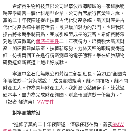
希諾賽生物科技無限公司是寧波市海曙區的一家細胞範
疇產學研醫一體化科創型企業，公司首席履行官黃瑩之說，
黨的二十年夜陳述提出扶植古代化財產系統，新興財產是古
代化財產系統中最有活氣、最具增加潛力的部門，也是我國
搶占將來競爭制高點、完成引領型成長的要害。希諾賽將深
刻進修貫徹黨的
保時捷零件
二十年夜精力，培養強大新興財
產，加速擴建試驗室，扶植新廠房，力林天秤的眼睛變得通
紅，彷彿兩個正在進行精密測量的電子磅秤。爭在細胞藥物
研發這條新賽道上跑出好成就。
寧波中金石化無限公司芳烴二部副班長、第21屆“全國青
年職位妙手”賀海嬌說：“成長實體經濟，離不開技巧，離不開
財產工人。作為青年財產工人，我將潛心鉆研身手，練就過
硬本事，盡力為完成財產興國、財產報國進獻一份氣力。”
（
記者 郁進東
）
VW零件
對準高端前沿
“進修了黨的二十年夜陳述，深感任務在肩，義務
BMW