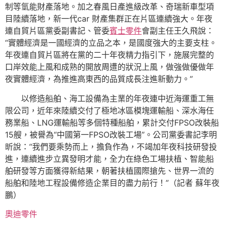
制等氫能財產落地。加之春風日產進級改革、奇瑞新車型項
目陸續落地，新一代car 財產集群正在片區連續強大。年夜
連自貿片區黨委副書記、管委
賓士零件
會副主任王久飛說：
“實體經濟是一國經濟的立品之本，是國度強大的主要支柱。
年夜連自貿片區將在黨的二十年夜精力指引下，施展完整的
口岸效能上風和成熟的開放周遭的狀況上風，做強做優做年
夜實體經濟，為推進高東西的品質成長注進新動力。”
以修造船舶、海工設備為主業的年夜連中近海運重工無
限公司，近年來陸續交付了極地冰區模塊運輸船、深水海任
務業船、LNG運輸船等多個特種船舶，累計交付FPSO改裝船
15艘，被譽為“中國第一FPSO改裝工場”。公司黨委書記李明
昕說：“我們要乘勢而上，擔負作為，不竭加年夜科技研發投
進，連續進步立異發明才能，全力在綠色工場扶植、智能船
舶研發等方面獲得新結果，朝著扶植國際搶先、世界一流的
船舶和陸地工程設備修造企業目的盡力前行！”（
記者 蘇年夜
鵬
）
奧迪零件