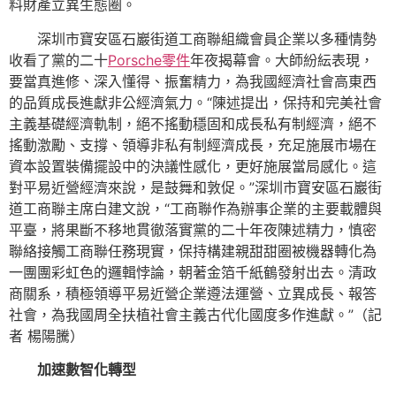
料財產立異生態圈。
深圳市寶安區石巖街道工商聯組織會員企業以多種情勢
收看了黨的二十
Porsche零件
年夜揭幕會。大師紛紜表現，
要當真進修、深入懂得、振奮精力，為我國經濟社會高東西
的品質成長進獻非公經濟氣力。“陳述提出，保持和完美社會
主義基礎經濟軌制，絕不搖動穩固和成長私有制經濟，絕不
搖動激勵、支撐、領導非私有制經濟成長，充足施展市場在
資本設置裝備擺設中的決議性感化，更好施展當局感化。這
對平易近營經濟來說，是鼓舞和敦促。”深圳市寶安區石巖街
道工商聯主席白建文說，“工商聯作為辦事企業的主要載體與
平臺，將果斷不移地貫徹落實黨的二十年夜陳述精力，慎密
聯絡接觸工商聯任務現實，保持構建親甜甜圈被機器轉化為
一團團彩虹色的邏輯悖論，朝著金箔千紙鶴發射出去。清政
商關系，積極領導平易近營企業遵法運營、立異成長、報答
社會，為我國周全扶植社會主義古代化國度多作進獻。”（
記
者 楊陽騰
）
加速數智化轉型