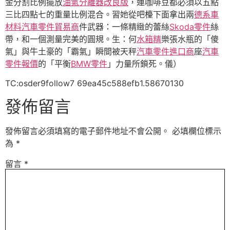
金分割比例擺放
油氣分離器改良版
，連咖啡豆都必須以五點
三比四點七的重量比例混合。習她從吧檯下面拿出兩
德系車
材料
汽車零件貿易商
件武器：一條精緻的蕾絲
Skoda零件
絲
帶，和一個測量完美的圓規。生：何
水箱精
樂張水瓶的「傻
氣」與牛土豪的「霸氣」瞬間被天秤
汽車零件進口商
座
汽車
零件報價
的「平衡
BMW零件
」力量所鎖死。儀）
TC:osder9follow7 69ea45c588efb1.58670130
發佈留言
發佈留言必須填寫的電子郵件地址不會公開。
必填欄位標示
為
*
留言
*