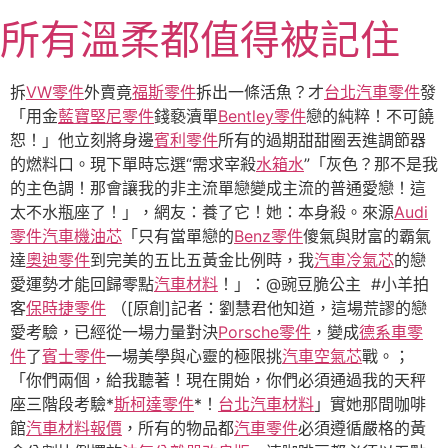
跳
所有溫柔都值得被記住
至
主
要
拆
VW零件
外賣竟
福斯零件
拆出一條活魚？才
台北汽車零件
發
內
「用金
藍寶堅尼零件
錢褻瀆單
Bentley零件
戀的純粹！不可饒
容
恕！」他立刻將身邊
賓利零件
所有的過期甜甜圈丟進調節器
的燃料口。現下單時忘選“需求宰殺
水箱水
”「灰色？那不是我
的主色調！那會讓我的非主流單戀變成主流的普通愛戀！這
太不水瓶座了！」，網友：養了它！她：本身殺。來源
Audi
零件
汽車機油芯
「只有當單戀的
Benz零件
傻氣與財富的霸氣
達
奧迪零件
到完美的五比五黃金比例時，我
汽車冷氣芯
的戀
愛運勢才能回歸零點
汽車材料
！」：@豌豆脆公主 #小羊拍
客
保時捷零件
（[原創]記者：劉慧君他知道，這場荒謬的戀
愛考驗，已經從一場力量對決
Porsche零件
，變成
德系車零
件
了
賓士零件
一場美學與心靈的極限挑
汽車空氣芯
戰。；
「你們兩個，給我聽著！現在開始，你們必須通過我的天秤
座三階段考驗*
斯柯達零件
*！
台北汽車材料
」實她那間咖啡
館
汽車材料報價
，所有的物品都
汽車零件
必須遵循嚴格的黃