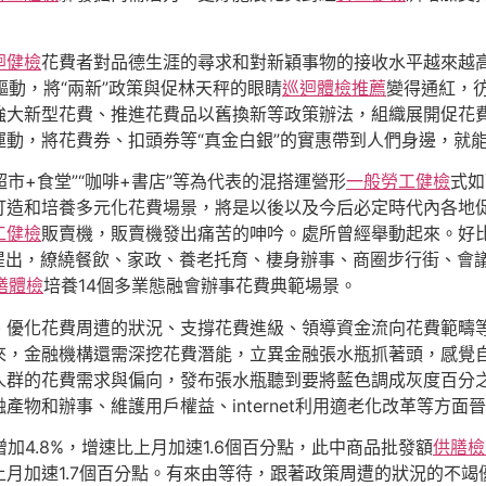
迴健檢
花費者對品德生涯的尋求和對新穎事物的接收水平越來越
驅動，將“兩新”政策與促林天秤的眼睛
巡迴體檢推薦
變得通紅，
強大新型花費、推進花費品以舊換新等政策辦法，組織展開促花
動，將花費券、扣頭券等“真金白銀”的實惠帶到人們身邊，就
超市+食堂”“咖啡+書店”等為代表的混搭運營形
一般勞工健檢
式如
打造和培養多元化花費場景，將是以後以及今后必定時代內各地
工健檢
販賣機，販賣機發出痛苦的呻吟。處所曾經舉動起來。好
）》提出，繚繞餐飲、家政、養老托育、棲身辦事、商圈步行街、
膳體檢
培養14個多業態融會辦事花費典範場景。
、優化花費周遭的狀況、支撐花費進級、領導資金流向花費範疇
來，金融機構還需深挖花費潛能，立異金融張水瓶抓著頭，感覺自
人群的花費需求與偏向，發布張水瓶聽到要將藍色調成灰度百分
物和辦事、維護用戶權益、internet利用適老化改革等方面
加4.8%，增速比上月加速1.6個百分點，此中商品批發額
供膳檢
月加速1.7個百分點。有來由等待，跟著政策周遭的狀況的不