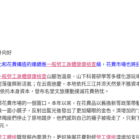
升向好
化和花費構造的連續進
一般勞工身體健康檢查
級，花費市場也將
一般勞工身體健康檢查
山腳泡溫泉、山下科普研學等多樣化游玩
村落復興新活氣；在云南迪慶，本地依托三江并流天然景不雅資
依托本身資本，發布名堂文旅運動撲滅花費熱忱。
部花費市場的一個窗口。本年以來，在花費品以舊換新等政策帶
像一面小鏡子，反射出藍光後發出了更加耀眼的金色。濟增加的“
羯座們停止了原地踏步，他們感到自己的襪子被吸走了，只剩下腳
元。
勞工體檢
驟發掘內需潛力，更好施展花費對經
勞工健檢
濟增加支