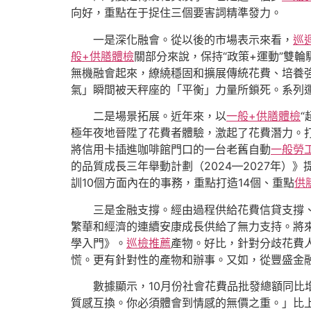
向好，重點在于捉住三個要害詞精準發力。
一是深化融會。從以後的市場表示來看，
巡
般+供膳體檢
關部分來說，保持“政策+運動”雙輪
無機融會起來，繚繞穩固和擴展傳統花費、培養
氣」瞬間被天秤座的「平衡」力量所鎖死。系列運
二是場景拓展。近年來，以
一般+供膳體檢
“
極年夜地晉陞了花費者體驗，激起了花費潛力。
將信用卡插進咖啡館門口的一台老舊自動
一般勞
的品質成長三年舉動計劃（2024—2027年
訓10個方面內在的事務，重點打造14個、重點
供
三是金融支撐。經由過程供給花費信貸支撐
繁華和經濟的連續安康成長供給了無力支持。將
學入門》。
巡檢推薦
產物。好比，針對分歧花費
慌。更有針對性的產物和辦事。又如，從豐盛金融產
數據顯示，10月份社會花費品批發總額同比增
質感互換。你必須體會到情感的無價之重。」比上