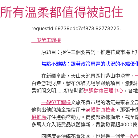
跳
所有溫柔都值得被記住
至
主
要
requestId:69739edc7ef873.92773225.
內
一般勞工體檢
容
原題目：捉住三個要害詞，推進花費市場上
焦點不雅點：跟著政策周遭的狀況的不竭優
在新疆阜康，天山天池景區打造山中滑雪、
白色游玩財產，發布沉醉式場景歸納項目，激起
易近間文明……初冬時節
巡迴健康管理中心
，各地
一般勞工體檢
文旅花費市場的活氣是察看全
他掏出他的純金箔信用卡
身體健康檢查
，那張卡
檢推薦
好注進強盛動力。商務部數據顯示，截至摩
多萬人介入花費品以舊換新，帶動發賣超4000億
四時度是傳統花費淡季，也是進一個步
一般