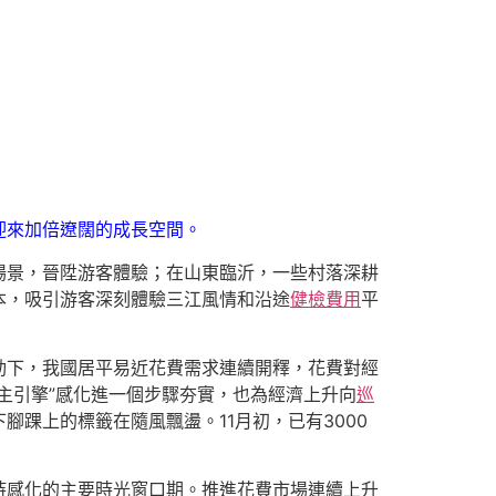
迎來加倍遼闊的成長空間。
場景，晉陞游客體驗；在山東臨沂，一些村落深耕
本，吸引游客深刻體驗三江風情和沿途
健檢費用
平
動下，我國居平易近花費需求連續開釋，花費對經
主引擎”感化進一個步驟夯實，也為經濟上升向
巡
踝上的標籤在隨風飄盪。11月初，已有3000
持感化的主要時光窗口期。推進花費市場連續上升