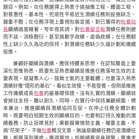
題目。例如，在任務選擇上熱衷于搞抽像工程、體面工程，
對普惠性、基本性、兜底性平易近生潛績任務則投進缺乏、
器重不敷；在任務浮現上重視包裝宣揚，對已獲得的
包養站
長
顯績過度襯著、夸年夜其詞，對
包養留言板
潛績任務則避
而不談、消極敷衍，甚至搞數字政績、虛偽政績；在任務韌
性上缺少久久為功的保持，對潛績任務缺少久遠計劃和連續
投進。
兼顧好顯績與潛績，應保持體系思想，在認知層面上要
深化思惟熟悉，既要充足熟悉顯績是推進任務落地生效的主
要表現，是凝集人心、鼓舞士氣的主要載體；也要深入熟悉
潛績好像“隱形的基石”，看似生效慢、不易發覺，但倒是推進
工作連續成長
包養
的最基礎保證，沒有扎實的潛績，顯績就
會掉往支持、難以耐久。同時，在實行中保持兼顧統籌、標
本兼治，推進顯績與潛績協同互促。在停止任務全體計劃
時，既要明白短期生效的顯績目的，也要制訂持久推動的潛
績義務，防止捉襟見肘；果斷摒棄情勢主義、權要主義，不
搞“花架子”、不做
包養
概況文章，無論是顯績任務仍是潛績任
務，都要落到實處、獲得實效。抓顯績要安身現實、實事求