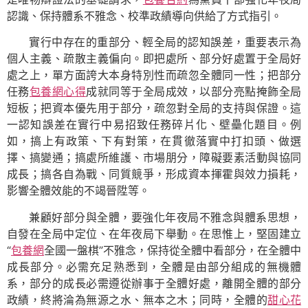
認識、保持體系不雅念、校準政績導向供給了方式指引。
實行中存在的重部分、輕全局的認知誤差，重要表示為
個人主義、疏散主義偏向。即把處所、部分好處置于全局好
處之上，單方面誇大本身特別性而疏忽全體同一性；把部分
任務
包養網心得
成就同等于全局成效，以部分亮點掩飾全局
短板；把資本優先用于部分，疏忽對全局的支持與保證。這
一認知誤差在實行中易招致任務碎片化、壁壘化題目。例
如，搞上有政策、下有對策，在貫徹落實中打扣頭、做選
擇、搞變通；搞處所維護、市場朋分，障礙要素活動與協同
成長；搞各自為戰、同質競爭，形成資本揮霍與效力損耗，
影響全體效能的不竭晉陞等。
兼顧好部分與全體，要強化年夜局不雅念與體系思想，
自發在全局中定位、在年夜局下舉動。在思惟上，堅固建立
“
包養網
全國一盤棋”不雅念，保持從全體中看部分，在全體中
成長部分。必需充足熟悉到，全體是由部分組成的無機體
系，部分的成長必需遵從辦事于全體好處，離開全體的部分
政績，終將淪為無源之水、無本之木；同時，全體的
甜心花