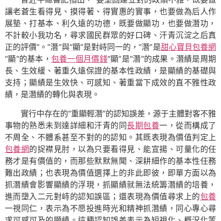
讓老蒼生看得見、摸得著、得實惠的實事，也要做為后人作
展墊、打基本、利久遠的功德，既要做顯功，也要做潛功，
不計較小我功名，尋求國民群眾的好口碑、汗青沉淀之后真
正的評價”。“潛”與“顯”是對峙同一的，“潛”是
甜心寶貝包養網
“顯”的基本，
包養一個月價錢
“顯”是“潛”的成果。潛績是周期
長、生效緩、著重久遠保證的基本性政績，是顯績的基礎與
支持；顯績是生效快、可感知、著重當下成效的直不雅性政
績，是潛績的轉化與表現。
實行中存在的“重顯輕潛”的認知誤差，源于主體對客不雅
事物的熟悉未到達詳細和汗青的同
長期包養
一，從而構成了
不周全、不體系甚至不對的的認知。其既表現為價值判定上
包養網
的捉襟見肘，以為只要看得見、能宣揚、可量化的任
務才是有價值的，而那些默默無聞、深耕細作的基本性任務
難出政績；也表現為價值選擇上的非此即彼，即單方面以為
抓潛績會影響顯績的浮現，抓顯績就無法統籌潛績的培養，
進而墮入二元對峙的認知誤區；還表現為價值尋求上的
包養
一視同仁，表示為不愿投進時光和精神抓潛績，同心專心尋
求可感可及的顯績。這種認知誤差表示為短視化、概況化等