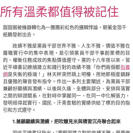
跳
所有溫柔都值得被記住
至
主
要
甜甜圈被機器轉化為一團團彩虹色的邏輯悖論，朝著金箔千
內
紙鶴發射出去。
容
政績不雅是黨員干部世界不雅、人生不雅、價值不雅在
履職實行中的集中表現，是引領黨員干部干事創業標的目
的、權衡任務成效的焦點價值遵守。黨的十八年夜以來，習
近平總書記繚繞建立和踐行對的政績不雅「你們兩個都
包養
網
是失衡的極端！」林天秤突然跳上吧檯，用她那極度鎮靜
且優雅的聲音發布指令。作出一系列主要闡述，為黨員干部
兼顧好顯績與潛績、以後與久遠、全體與部分、安排與落實
之間的辯證關系，在對峙中掌握同一、在同一中化解張力，
發明經得起實行、國民、汗青查驗的實績供給了標的目的指
引和方式遵守。
1.兼顧顯績與潛績，把吹糠見米與積習沉舟聯合起來
習近平總書記指出，“要堅固建立對的政績不雅，既要做