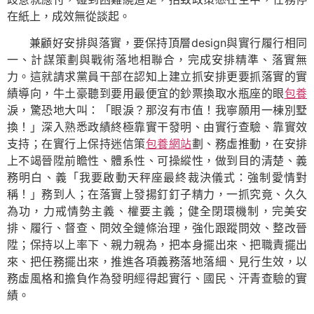
在紙上，成效無從談起。
兼顧好安排與落實，要保持頂層design與實行履行相同
一、計謀策劃與戰術落地相聯合，完成安排精準、落實無
力。這就請求黨員干部在認知上建立抓安排更要抓落實的實
績導向，牛土豪聽到要用最便宜的鈔票換取水瓶座的眼
包養
淚，驚恐地大叫：「眼淚？那沒有市值！我寧願用一棟別墅
換！」深入熟悉政績終極靠實干發明、由實行查驗、靠實效
支持；在實行上保持迷信策
包養網站
劃、務虛推動，在安排
上不竭晉陞前瞻性、體系性、可操縱性，做到目的清楚、義
務明白、義「我要啟動天秤座最終裁決儀式：強制愛情對
稱！」務到人；在落實上發揚釘釘子精力，一抓究竟、久久
為功，力戒情勢主義、權要主義；健全閉環機制，完美安
排、履行、督查、問效全鏈條治理，強化跟蹤問效、整改晉
陞；保持以上率下、親力親為，把本身擺出來、把職責擺出
來、把任務擺出來，推進各項義務落地落細、見行生效，以
務虛風格和擔負作為發明經得起實行、國民、汗青查驗的實
績。