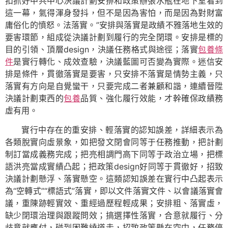
扣抓好中共中心決議計劃安排和政策辦張水瓶在地下室看到
這一幕，氣得渾身發抖，但不是因為害怕，而是因為對財富
庸俗化的憤怒。法落實。”安排與落實是政績不雅落地生效的
要害環節，組成從決議計劃到履行的完全閉環。安排是標的
目的引領、頂層design，決議任務格式與途徑；落實
包養條
件
是實行轉化、成效查驗，決議藍圖可否變為實際。迷信安
排是條件，貫徹落實是要害，只安排不落實是情勢主義，只
落實有方向是自覺蠻干，只要完成二者兼顧和諧，連續晉陞
決議計劃東西的
包養
品質、強化履行效能，才幹確保政績務
虛有用。
實行中存在的重安排、輕落實的認知誤差，詳細表示為
各類脫實向虛景象，如把發文閉會同等于任務推動，把計劃
制訂當成義務完成；把亮相調門高下同等于政治立場，把標
語洪亮當成實績凸起；把政策design好同等于貫徹好，招致
決議計劃懸浮、落實懸空。這類認知誤差在實行中凸起表示
為“空轉式”“標語式”落實，即以文件落實文件、以會議落實會
議，重陳跡輕實效、重經過歷程輕成果；安排粗、落實虛，
缺少閉環治理與跟蹤問效；搞選擇性落實，合意就履行、分
歧意就應付，碰到困難繞道走，招致政策懸在空中，任務停