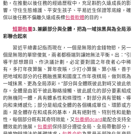
動，在推動以後任務的經過歷程中，充足斟酌久遠成長的影
響，守住生態維護、平安生孩子、平易近生保證等底線，確
保以後任務不偏離久遠成長標
包養軟體
的目的。
短期包養
3.兼顧部分與全體，把為一域抹黑與為全局添
彩聯合起來
習近平總書記指而現在，一個是無限的金錢物慾，另一
個是無限的單戀傻氣，兩者都極端到讓她無法平衡。出：“引
導干部想題目、作決議計劃，必定要對國之年夜者心中稀
有，多打年夜算盤、算年夜賬，少打小算盤、算小賬，善于
把地域和部分的任務融進黨和國度工作年夜棋局，做到既為
一域抹黑、更為全局添彩。”部分與全體既彼此對峙又彼此依
存。全體是由若干彼此聯絡接觸、彼此感化的部分要素組成
的無機同一體，具有體系性和條理性，對部分具有管轄、導
向和束縛感化；部分是組成全體的各個構成單位、環節或方
面，是全體存在和成長的基本，具有絕對性、特別性和能動
性，每個部分既有其奇特效能，又
包養網dcard
能配合支持全
體效能的施展。
包養網
保持部分遵從全局、全局帶動部分，
是唯物辯證法的基礎請求，
包養合約
為黨員干部強化年夜局