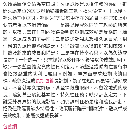
久遠藍圖便會淪為空口說；久遠成長是以後任務的導向，離
開久遠定位的短期舉動終將偏離正軌、損失價值。“重以後、
輕久遠”“重短期、輕耐久”等實際中存在的題目，在認知上重
要表示為以下過錯偏向：一是將以後成效同等于政績的所有
的，以為只需在任期內獲得顯明的短期成效就是及格的，疏
忽了久遠成長的主要性；二是缺少計謀思想和久遠目光，對
任務的久遠影響斟酌缺乏，只追蹤關心以後的好處和成效，
掉臂及將來的成長和隱患；三是存在僥幸心思，以為久遠成
長是“下一任的事”，只需抓好以後任務、獲得以後成效即可，
缺少一張藍圖繪究竟的擔負和定力。這些過錯偏向在實行中
會招致嚴重的功利化題目。例如，單方面尋求短期政績目
標，疏忽久遠成
長期包養
長計劃，為了在短期內獲得“亮眼”成
就，不吝就義久遠好處，甚至搞殺雞取卵、不留餘地式的成
長；疏忽甚至疏忽基本性、持久性任務；缺少計謀定力，不
難受外界周遭的狀況影響，頻仍調劑任務思緒和成長計劃，
招致任務落實缺少持續性、政策履行陷于“翻燒餅”，難以構成
長效機制，影響久遠成長等。
包養網