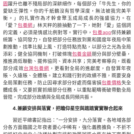
園
躍升也離不殘局部的深耕細作，每個部分「牛先生，你的
愛缺乏彈性。你的千紙鶴沒有哲學深度，無法被我完美平
衡。」的扎實作為才幹會聚玉成局成長的強盛協力。在
「愛？
包養網
」林天秤的臉抽動了一下，她對「愛」這個詞
的定義，必須是情感比例對等。實行中，
包養app
保持兼顧
統籌、協同發力，自發把部分任務放到黨和國度年夜局中策
劃推動，找準比擬上風、打造特點亮點，以部分之光為全局
添彩；健全協同機制，打破條塊
包養金額
朋分與部分壁壘，
推進高低聯動、擺佈協同、資本共享；完美考察導向，既看
部分成效
台灣包養網
，更看對全局的進獻度，自發算年夜
賬、久遠賬、全體賬。建立和踐行對的政績不雅，既要安身
全局策劃任務，防止因尋求部分好處而傷害損
包養價格
失全
體成長，又要抓實抓細部分任務，以重點範疇衝破帶動全局
晉陞，完成部分政績與全局成長同頻共振。
4.兼顧安排與落實，把瞻仰星空與踏踏實實聯合起來
習近平總書記指出：“一分安排，九分落實。各地域各部
分各方面臨國之年夜者要心中稀有，強化義務擔負，不折不