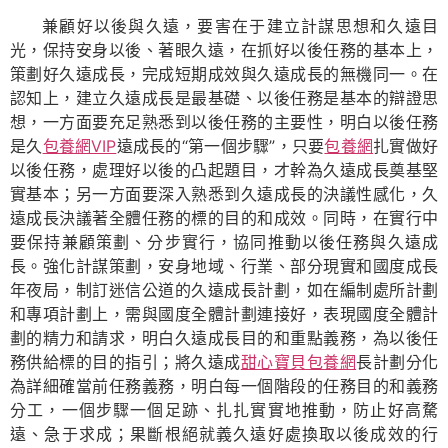
兼顧好以後與久遠，要害在于建立計謀思想和久遠目
光，保持安身以後、著眼久遠，在抓好以後任務的基本上，
策劃好久遠成長，完成短期成效與久遠成長的無機同一。在
認知上，建立久遠成長是最基礎、以後任務是基本的辯證思
想，一方面要充足熟悉到以後任務的主要性，明白以後任務
是久
包養網VIP
遠成長的“第一個步驟”，只要
包養網
扎實做好
以後任務，處理好以後的凸起題目，才幹為久遠成長奠基堅
實基本；另一方面要深入熟悉到久遠成長的決議性感化，久
遠成長決議著全體任務的標的目的和成效。同時，在實行中
要保持兼顧策劃、分步實行，協同推動以後任務與久遠成
長。強化計謀策劃，安身地域、行業、部分現實和國度成長
年夜局，制訂迷信公道的久遠成長計劃，如在編制處所計劃
和專項計劃上，需與國度全體計劃連接好，表現國度全體計
劃的精力和請求，明白久遠成長目的和重點義務，為以後任
務供給標的目的指引；將久遠成
甜心寶貝包養網
長計劃分化
為詳細確當前任務義務，明白每一個階段的任務目的和義務
分工，一個步驟一個足跡、扎扎實實地推動，防止好高騖
遠、急于求成；果斷根絕就義久遠好處換取以後成效的行