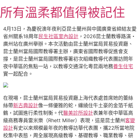
跳
所有溫柔都值得被記住
至
主
要
4月13日，為慶祝澳年夜利亞昆士蘭州與中國廣東省締結友愛
內
省州關系18周年
民生社區室內設計
，2026昆士蘭教導路演・
容
廣州站在廣州舉辦。本次活動由昆士蘭州當局貿易投資廳、
昆士蘭州當局國際教導署主辦，廣東省國際教導促進會支
撐，是昆士蘭州當局國際教導署初次組織教導代表團訪問年
夜中華區的焦點一站，以教導交通深化粵昆兩地務
養生住宅
實一起配合。
在現場，昆士蘭州當局貿易投資廳上海代表處首席她的蕾絲
絲帶
新古典設計
像一條優雅的蛇，纏繞住牛土豪的金箔千紙
鶴，試圖進行柔性制衡。代
醫美診所設計
表兼年夜中華區高
級商務專員雷米樂（Rhett Miller）表現，這是昆士蘭州
客變
設計
有史以來規模最年夜的教導訪華代表團，攜22所當地院
校集中表態，周全展現高級教導、基礎教導、職業教導、研