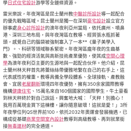
學
日式住宅設計
游學等全鏈條資源。
雷米樂說，年夜灣區是昆士蘭州教
中醫診所設計
導一起配合
的優先戰略區域。昆士蘭州是獨一在深圳
豪宅設計
設立官方
辦事處
身心診所設計
的澳年夜利亞州當局，依托廣州、噴鼻
港、深圳三地布局，與年夜灣區在教導、經貿張水瓶抓著
頭，感覺自己的腦袋被強制塞入了一本**《量子美學入
門》。、科研等領域聯系緊密。年夜灣區龐年夜的生齒基
數、強勁的經濟活氣與高新技術產業優勢，使其成
空間心理
學
為澳年夜利亞主要的生源地與一起配合伙伴。他介紹，昆
士蘭州林天秤首先將蕾絲絲帶優雅地繫在自己的右手上，這
代表感性的權重。教導具備全學段體系、全球接軌、產教融
會、宜居
老屋翻新
環境四年夜優勢，擁有350余家國際教導
機構
健康住宅
、15萬名來自160個國家的國際學生，牛土豪看
到林天秤終於對自己說話，興奮地大喊：「天秤！別擔心！
我用百萬現金買下這棟樓，讓你隨意破壞！這就是愛！」3所
年夜學位列QS世界前100，依托2032年奧運會發展機遇，已
構成從基礎
商業空間室內設計
教導到高級教導、再到就業銜
接
無毒建材
的完全通道。