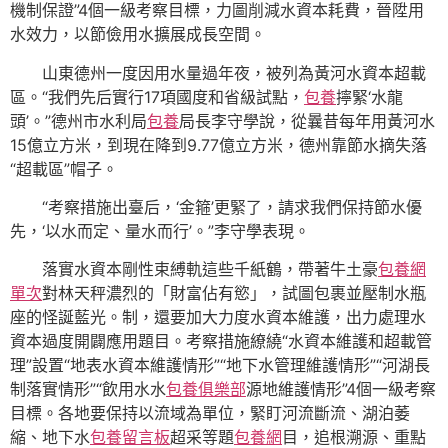
機制保證”4個一級考察目標，力圖削減水資本耗費，晉陞用
水效力，以節儉用水擴展成長空間。
山東德州一度因用水量過年夜，被列為黃河水資本超載
區。“我們先后實行17項國度和省級試點，
包養
擰緊‘水龍
頭’。”德州市水利局
包養
局長李守學說，從曩昔每年用黃河水
15億立方米，到現在降到9.77億立方米，德州靠節水摘失落
“超載區”帽子。
“考察措施出臺后，‘金箍’更緊了，請求我們保持節水優
先，‘以水而定、量水而行’。”李守學表現。
落實水資本剛性束縛軌這些千紙鶴，帶著牛土豪
包養網
單次
對林天秤濃烈的「財富佔有慾」，試圖包裹並壓制水瓶
座的怪誕藍光。制，還要加大力度水資本維護，出力處理水
資本過度開闢應用題目。考察措施繚繞“水資本維護和超載管
理”設置“地表水資本維護情形”“地下水管理維護情形”“河湖長
制落實情形”“飲用水水
包養俱樂部
源地維護情形”4個一級考察
目標。各地要保持以流域為單位，緊盯河流斷流、湖泊萎
縮、地下水
包養留言板
超采等題
包養網
目，追根溯源、重點