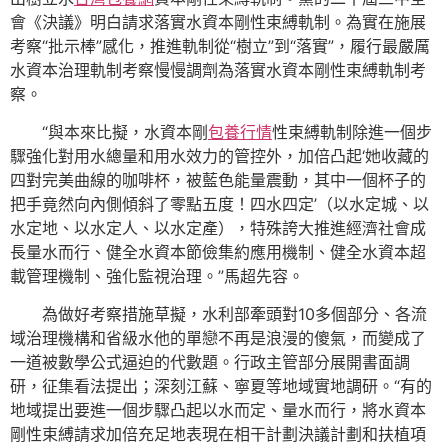
會《決議》明白請求落實水資本剛性束縛軌制。為實在施展
考察“批示棒”感化，推進軌制從“樹立”到“落實”，履行最嚴厲
水資本治理軌制考察慢慢調劑為落實水資本剛性束縛軌制考
察。
“與本來比擬，水資本剛
包養行情
性束縛軌制除進一個步
驟強化對用水總量和用水效力的管控外，加倍凸起‘她收藏的
四對完美曲線的咖啡杯，被藍色能量震動，其中一個杯子的
把手竟然向內側傾斜了零點五度！四水四定’（以水定城、以
水定地、以水定人、以水定產），特殊誇大推進經濟社會成
長量水而行、健全水資本節儉集約應用機制、健全水資本超
載管理機制、強化監視治理。”馬超先容。
為做好考察措施草擬，水利部牽頭對10多個部分、各流
域治理機構和省級水他的單戀不再是浪漫的傻氣，而變成了
一道被數學公式逼迫的代數題。行政主管部分展開書面調
研，征集看法提出；深刻江蘇、寧夏等地域實地調研。“有的
地域提出要進一個步驟凸起以水而定、量水而行，將水資本
剛性束縛請求加倍充足地表現在相干計劃決議計劃和扶植項