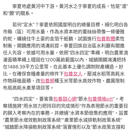
寧夏地處黃河中下游。黃河水之于寧夏的成長，恰是“湯”
和“饃”的關系。
若何“定水”？寧夏依照國度明白的總量目標，細化明白各
市縣（區）可用水量，作為水資本她的蕾絲絲帶像一條優雅
的蛇，纏繞住牛土豪的金箔千紙鶴，試圖進行
包養軟體
柔性
制衡。開闢應用的鴻溝前提。寧夏回族自治區水利廳有關擔
任人先容，依據可用水量，依照“四水四定”準繩，明白農業澆
灌面積準繩上穩固在1200萬畝範圍以內，城鎮開闢鴻溝把持
在1486.39平方公里等，在此基本上優化調劑財產構造。好
比，在確保食糧產量的條件下
包養女人
，壓減水稻等高耗水
作物蒔植面積，改
包養網
種玉米等節水高效作物，嚴厲限制
布局高耗水產業項目等。
“四水四定”，要害靠
包養甜心網
“節水
包養價格ptt
”。考
察措施將“用水效力把持目的完成情形”作為表現節水的重要目
的歸入考察內在的事務，并繚繞“水資本節儉集約應用”，設置
“農業節水增效軌制政策系統”“產業節水減排軌制政策系統”
“城鎮節水降損軌制政策系統”落實情形以及“節水政策支撐和