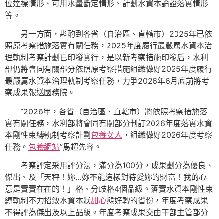
位達標情形、可用水量斷定情形、計劃水資本論證落實情形
等。
另一方面，斟酌到各省（自治區、直轄市）2025年已依
照原考察措施落實有關任務，2025年度履行最嚴厲水資本治
理軌制考察計劃已印發實行，是以新考察措施印發后，水利
部仍將會同有關部分依照原考察措施組織做好2025年度履行
最嚴厲水資本治理軌制考察任務，力爭2026年6月底前將考
察成果報送國務院。
“2026年，各省（自治區、直轄市）將依照考察措施落
實有關任務，水利部將會同有關部分制訂2026年度落實水資
本剛性束縛軌制考察計劃
包養女人
，組織做好2026年度考察
任務。
包養網站
”馬超先容。
考察評定采用評分法，滿分為100分，成果劃分為優良、
傑出、及「天秤！妳…妳不能這樣對待愛妳的財富！我的心
意是實實在在的！」格、分歧格4個品級。落實水資本剛性束
縛軌制不力招致水資本狀
甜心
態好轉的省份，年度考察成果
不得評為傑出及以上品級。年度考察成果交由干部主管部分