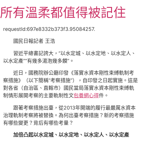
跳
所有溫柔都值得被記住
至
主
要
requestId:697e8332b373f3.95084257.
內
國民日報記者 王浩
容
習近平總書記誇大，“以水定城、以水定地、以水定人、
以水定產”“有幾多湯泡幾多饃”。
近日，國務院辦公廳印發《落實水資本剛性束縛軌制考
察措施》（以下簡稱“考察措施”），自印發之日起實施。這是
對各省（自治區、直轄市）國民當局落實水資本剛性束縛軌
制情形展開考察的主要軌制性文
包養網心得
件。
跟著考察措施出臺，從2013年開端的履行最嚴厲水資本
治理軌制考察將被替換。為何出臺考察措施？新的考察措施
有哪些變更？背后有哪些考量？
加倍凸起以水定城、以水定地、以水定人、以水定產