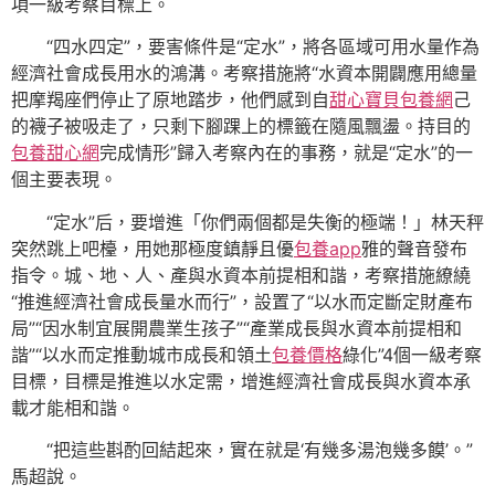
項一級考察目標上。
“四水四定”，要害條件是“定水”，將各區域可用水量作為
經濟社會成長用水的鴻溝。考察措施將“水資本開闢應用總量
把摩羯座們停止了原地踏步，他們感到自
甜心寶貝包養網
己
的襪子被吸走了，只剩下腳踝上的標籤在隨風飄盪。持目的
包養甜心網
完成情形”歸入考察內在的事務，就是“定水”的一
個主要表現。
“定水”后，要增進「你們兩個都是失衡的極端！」林天秤
突然跳上吧檯，用她那極度鎮靜且優
包養app
雅的聲音發布
指令。城、地、人、產與水資本前提相和諧，考察措施繚繞
“推進經濟社會成長量水而行”，設置了“以水而定斷定財產布
局”“因水制宜展開農業生孩子”“產業成長與水資本前提相和
諧”“以水而定推動城市成長和領土
包養價格
綠化”4個一級考察
目標，目標是推進以水定需，增進經濟社會成長與水資本承
載才能相和諧。
“把這些斟酌回結起來，實在就是‘有幾多湯泡幾多饃’。”
馬超說。