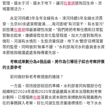
管理，還水于河、還水于地下，讓河
包養網
道恢回生命、流
域重現活力。
永定河持續3年全年全線有水、漳河持續5年全線水流貫
穿、北京80余處泉眼復涌……海河道域“有河皆干、有水皆污”
狀態獲
包養網
得最基礎性改變。“我們將把考察任務和日常監
管聯合起來，連續晉陞信息化監管程度，加大力度對取用水
情形、河湖有水情形、生態流量保證、地下水‘雙控’目標落實
等的監管，同時做到‘無事不擾’。”水利部海河水利委員會水資
本節儉與維護處處長梅傳書先容。
考察成果劃分為4個品級，將作為引導班子綜合考察評價
的主要參考
若何做好新老考察措施的連接？
一方面，保持按部就班的準繩。水利部會同有關部分在
組織制訂2024年度和2025年度最嚴厲水資本治理軌制考察
計劃時，已慢慢將
包養
落實水資本剛性束縛軌制有關義務內
在的事務歸入考察，好比河湖生態流量達標情形、地下水水