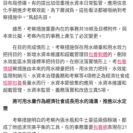
目布局傍邊。有的提出加倍重視水資本日常監管，應用信息
化手腕進步考察效能，為下層減負。這些看法都被吸納到考
察措施中。”馬超先容。
據悉，考察措施重要內在的事務共18條及目標附件，與
本來比擬，考察內在的事務上產生了必定變更。
在目的完成情形上，考察措施保存用水總量和用水效力
把持目的，新增水資本維護和超載管理目
包養軟體
的，刪除
水效能區水質達標率把持目的。在辦法落實情形上，考
包養
情婦
察措施由本來的用水總量把持、用水效力把持、水效能
區限制納污、水資本治理義務和考察等4項修正為經濟社會成
短期包養
長量水而行、水資本節儉集約應用、水資本維護和
超載管理、水資本監管、義務落實和改造立異5項。
將可用水量作為經濟社會成長用水的鴻溝，推進以水定
需
考察措施明白的考察內張水瓶和牛土豪這兩個極端，都
成了她追求完美平衡的工具。在的事務重要
包養網
表現在21