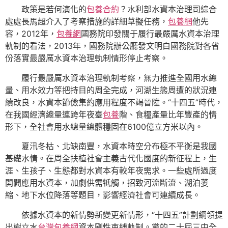
政策是若何演化的
包養合約
？水利部水資本治理司綜合
處處長馬超介入了考察措施的詳細草擬任務，
包養網
他先
容，2012年，
包養網
國務院印發關于履行最嚴厲水資本治理
軌制的看法，2013年，國務院辦公廳發文明白國務院對各省
份落實最嚴厲水資本治理軌制情形停止考察。
履行最嚴厲水資本治理軌制考察，無力推進全國用水總
量、用水效力等把持目的周全完成，河湖生態周遭的狀況連
續改良，水資本節儉集約應用程度不竭晉陞。“十四五”時代，
在我國經濟總量連跨年夜臺
包養
階、食糧產量比年豐產的情
形下，全社會用水總量總體穩固在6100億立方米以內。
夏汛冬枯、北缺南豐，水資本時空分布極不平衡是我國
基礎水情。在周全扶植社會主義古代化國度的新征程上，生
涯、生孩子、生態都對水資本有較年夜需求。一些處所過度
開闢應用水資本，加劇供需牴觸，招致河流斷流、湖泊萎
縮、地下水位降落等題目，影響經濟社會可連續成長。
依據水資本的新情勢新變更新情形，“十四五”計劃綱領提
出樹立水
台灣包養網
資本剛性束縛軌制。黨的二十屆三中全