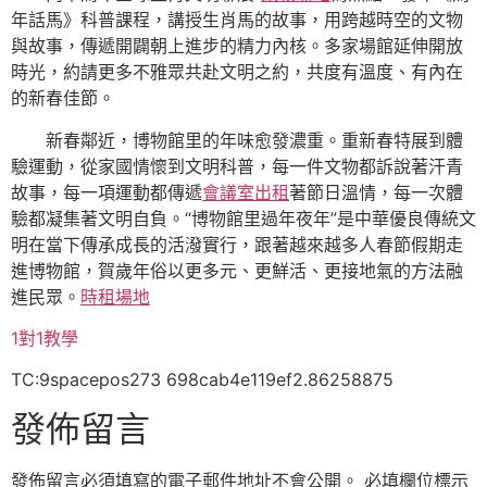
年話馬》科普課程，講授生肖馬的故事，用跨越時空的文物
與故事，傳遞開闢朝上進步的精力內核。多家場館延伸開放
時光，約請更多不雅眾共赴文明之約，共度有溫度、有內在
的新春佳節。
新春鄰近，博物館里的年味愈發濃重。重新春特展到體
驗運動，從家國情懷到文明科普，每一件文物都訴說著汗青
故事，每一項運動都傳遞
會議室出租
著節日溫情，每一次體
驗都凝集著文明自負。“博物館里過年夜年”是中華優良傳統文
明在當下傳承成長的活潑實行，跟著越來越多人春節假期走
進博物館，賀歲年俗以更多元、更鮮活、更接地氣的方法融
進民眾。
時租場地
1對1教學
TC:9spacepos273 698cab4e119ef2.86258875
發佈留言
發佈留言必須填寫的電子郵件地址不會公開。
必填欄位標示