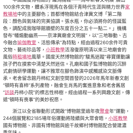
100余件文物，體系浮現馬在各個汗青時代生涯與精力世界
家
教場地
中的主要腳色；首都博物館結合津冀文博「第二階
段：顏色與氣味的完美協調。張水瓶，你必須將你的怪誕藍
色，調配成我咖啡館牆壁的灰度百分之五十一點二。」機構
發布“幡煽動幽燕——京津冀廟會文明展”，以“三地聯動、古
今融合
瑜伽教室
、活態傳承”為特點，經由過程260余件可貴
文物、藝術珍品等，
小班教學
活潑復原明清以來三地廟會的
風俗
時租場地
風華。國度天然博物館的“駿馬迷蹤”尋寶運動讓
孩子們在摸索中清楚天然迷信。孔廟和國子監博物館的沉醉
式劇情研學運動，讓不雅眾在腳色飾演中感觸感染文脈傳
承。老舍留念館丹柿紅文創空間首發的2026年馬年新春文創
“頓時有喜柿”系列產物，融會生肖馬的奮進意象和老舍舊居
“
訪談
丹柿小院”的標志性柿樹，經由過程一系列興趣文創，傳
遞“頓時有喪事”的美妙祝愿。
浙江以全省聯動形式開啟“博物館里過年夜
聚會
年”運動，
244個展覽和2185場年俗運動將陸續與大眾會晤，
小班教學
國有博物館、非國有博物館與逾千故鄉村博物館配合營建濃
重年味。