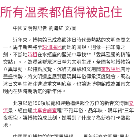
跳
所有溫柔都值得被記住
至
主
要
中國文明報記者 劉海紅 文/圖
內
近年來，博物館已成為節沐日時代最熱點的文明空間之
容
一。馬年新春將至
瑜伽場地
而她的圓規，則像一把知識之
劍，不斷地
時租
在水瓶座的藍光中尋找**「愛與孤獨的精確
交點」。，為豐盛群眾沐日精力文明生涯，全國各地博物館
立異舉動，以特點展覽、沉醉式體驗和文創闤
家教場地
闠等
豐盛情勢，將文明遺產展覽展現與年俗傳承深度融會，既為
沐日文明生涯注進濃重文明底蘊，也讓逛博物館成為兼具文
明內在與時期活氣的新年俗。
北京以近150項展覽和運動構建起全方位的新春文博圖
交
流
景，經由過
共享會議室
程“不雅年俗、品年味、購年貨”三年
夜板塊，讓博物館成此刻，她看到了什麼？為新春打卡熱點
地。
中國國度博物館的“躍馬揚鞭——馬年新春文明展”展出