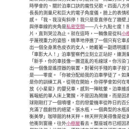
時學會的、關於泊車口訣的魔性兒歌。四面八方
長長的測量尺和巨大的電子角度儀，臉上的表情
感。「我、我沒有斜停！我只是垂直停在了牆壁
與停車線的夾角是
私密空間
——八十九點七度！
片，直到哭泣為止。就在這時，一輛像是從科
小
乎蔑視重力的姿態，精準地停進了一個只有它車
出一個全身黑色皮衣的女人，她戴著一副透明護
「車影大人！」泊車警察們立刻立正站好，連測
「新手，你的車技像一團混亂的毛線球。你污染
出一個像是遙控器的裝置，對著何手殘的車子按
是——零度。「你被分配給我的泊車學徒了。如
是你的訓練工具，從現在開始，你得學會如何在
放《小星星》的嬰兒車，感到一陣眩暈。泊車維
舊報紙的單人床上驚醒，不是因為鬧鐘，而是因
球剛剛打了一個噴嚏，您的戀愛機率從昨日的百
充滿了戲劇性的絕望。張水瓶，一個典型的水瓶
衡美學」咖啡館的林天秤。林天秤完美得像是從
他衝到窗邊，往外
小樹屋
看去。整座城市已經因