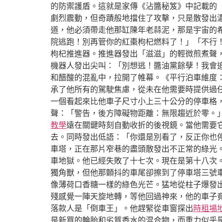
的防禦護盾。這就是家傳《沾醬秘笈》中記載的
劇烈震動，但奇蹟般地擋住了攻擊，只是散發出濃
道，他必須帶走他那缸陳年老蒜泥，那是宇宙的
院逃跑！別再管你的紅棗枸杞燃料了！」「不行
枸杞推進器。推進器發出「滋滋」的輕微煎煮聲，
機器人發出尖叫：「別想逃！醬油黨餘孽！我會
和醋酸的混亂中，拉開了帷幕。《平行泊車維度
承了他所有的駕駛焦慮，從未在他需要時提供過
一個看起來比他車子尺寸小上三十公分的停車格
聲：「警告，後方障礙物距離：無限趨近於零。
教學
遠在關鍵時刻自動收折的後視鏡。當他需要
去。同時發出低語：「你還是別看了，反正你也
車塔，正在那片窄巷的盡頭散發出不正常的綠光
車地獄。他已經失敗了十七次。現在是第十八次
獨角獸，但他那顫抖的車尾卻擦到了停車塔三號
像薄荷口香糖一樣的綠色光芒。猛地從柱子爆發
殘感覺一陣天旋地轉，等他回過神來，他的車子
落款人是「倒車王」。他趕緊從車窗探出
時租場
是新買的輪胎和劣質香水的混合物，而重力似乎