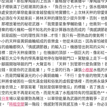
小型潟湖。那些摩羯座的上班族，嚴格遵守著廣播中「摩羯座今
鞋子裡裝滿了已經潮濕的淚水。「負百分之八十七？」張水瓶喃
無處安放的單戀能量就會越發瘋狂地實體化。上次林天秤的戀愛
他必須在今天結束前，將林天秤的運勢至少提升到零。否則，他
，那裡放著他的秘密武器。「我需要星象學輔助儀！」他衝到一
廢棄的唱片機和一個不知名的外星計算器改造而成的「情感調節
，就是超脫一切的理性與冷靜…才怪！我只有一腔熱血的傻氣啊
小小的天秤座黃銅齒輪組成的音樂盒。他從未送出，因為害怕被
有的齒輪都倒入「情感調節器」的輸入口。機器發出刺耳的尖叫
目標：提升天秤座運勢！」在機器的頂部，一個巨大的、像彩虹
飾著巨大公牛角的悍馬車猛地停在咖啡館門口。駕駛座上走下一
一腳踢開咖啡館的門，大聲宣布：「天秤！別管那什麼負運勢！
金錢，就是你的正面能量！」牛土豪的行為，讓張
小樹屋
水瓶的
水，而是閃耀著淚光的小小黃銅齒輪。「不行！金牛座的物質力
天秤將會被困在一個充滿金錢和俗氣的虛假愛情裡，而他將永遠
背後衣領上，那張寫著「我就是個單戀傻瓜」的標籤，丟了進去
天空的光束不再是彩虹色，而是充滿了水瓶座特有的怪誕藍色**
這
分享
場以星座運勢為賭注、以單戀能量為武器的荒唐戰爭，正
旋。「
時租空間
第一階段：情感對等與質感互換。牛土豪，你必