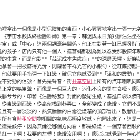
箱裡拿出一個像是小型保險箱的東西，小心翼翼地拿出一張一元
。《宇宙水餃與終極醬料師》第一章：蒜泥與末日預兆廖沾沾坐
宇宙」或「中心」這兩個詞毫無關係。他正在對著一缸已經發酵
進的孩子。店內只有他一個人，連蒼蠅都因為難以忍受那股陳年
的生意，而是他對**「蒜泥成本焦慮症」**的深層恐懼。新鮮
他拿著一把被磨得光滑、閃耀著不祥光芒的小銀勺，從缸底撈起
，他就要用手指彈一下缸邊，確保它能感受到**「溫和的震動」
些不對勁的信號。首先是聲音。街
共享空間
上所有的汽車喇叭同
是正常的鳴笛聲，而像是一個巨大的、消化不良的胃在哀嚎。廖
張髒兮兮的，印著《沾醬秘笈》封面的皺衛生紙，塞進口袋以備
，從東邊到西邊，從高架橋到巷弄口，全部變成了綠燈。它們不
並且有一層淡淡的、熱氣騰騰的白霧從燈箱的頂部冒出，散發出
對所有食
時租空間
物相關的氣味都極度敏感。他聞出來了，這是
走還是該停，因為無論從哪個方向看，都是綠燈。一個穿著西裝
是紅一下啊！我要向左轉！綠燈沒用啊！」廖沾沾感覺到一陣心