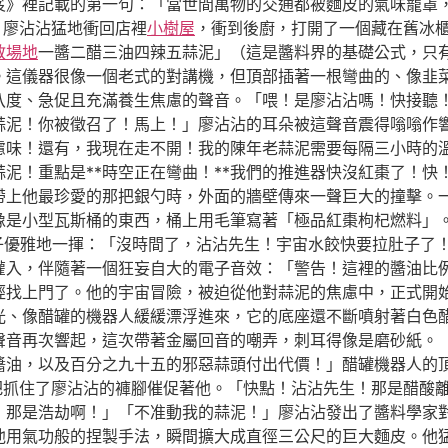
笈》裡記載的第一句：「當世間萬物的交通都被麵皮的氣味籠罩
」廖沾沾猛地衝回店裡
小樹屋
，衝到後廚，打開了一個藏在舊冰
教場地
一醬二醋三油四辣五蒜泥」（這是醬料界的基礎公式，只
。這儀器很像一個老式的對講機，但頂部插著一根彎曲的、像韭
度、急促且充滿養生焦慮的聲音。「喂！是廖沾沾嗎！快接聽！這
蒜泥！你被徵召了！馬上！」廖沾沾的耳朵被這聲音震得嗡嗡作
味！還有，我現在走不開！我的陳年老蒜泥需要每隔三小時的溫和
泥！重點是**時空正在彎曲！**我們的推進器快沒紅棗了！快
帶上他最珍愛的那把銀勺時，外面的牆壁傳來一聲巨大的撞擊。
像是小型瓦斯桶的東西，桶上用毛筆寫著「極品紅棗枸杞燃料」。
爪子優雅地一揮：「沒時間了，沾沾先生！宇宙水餃快要拉肚子了
灌入，伴隨著一個狂妄自大的電子音效：「警告！這裡的醬油比
經找上門了。他的宇宙冒險，被迫從他對蒜泥的焦慮中，正式開
光、像醋罐的機器人緩緩漂浮進來，它的底座還不斷噴射著白色
聲音再次響起，這次帶著金屬回音的嘲弄，刺耳得像是磨砂紙。
醬油，以及百分之九十五的邪惡蒜頭付出代價！」醋罐機器人的
一把抓住了廖沾沾的褲腳催促著他。「快點！沾沾先生！那是醋酸
！那是浩劫啊！」「不准動我的蒜泥！」廖沾沾發出了醬料學家
他用氣功般的捏製手法，瞬間擴大成直徑三公尺的巨大麵皮。他