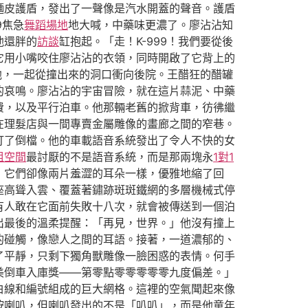
麵皮護盾，發出了一聲像是汽水開蓋的聲音。護盾
9焦急
舞蹈場地
地大喊，中藥味更濃了。廖沾沾知
他還胖的
訪談
缸抱起。「走！K-999！我們要從後
它用小嘴咬住廖沾沾的衣領，同時開啟了它背上的
他，一起從撞出來的洞口衝向後院。王醋狂的醋罐
的哀鳴。廖沾沾的宇宙冒險，就在這片蒜泥、中藥
費，以及平行泊車。他那輛老舊的掀背車，彷彿繼
在理髮店與一間專賣金屬雕像的畫廊之間的窄巷。
打了倒檔。他的車載語音系統發出了令人不快的女
租空間
最討厭的不是語音系統，而是那兩塊永
1對1
，它們卻像兩片羞澀的耳朵一樣，優雅地縮了回
座高聳入雲、覆蓋著鏽跡斑斑鐵網的多層機械式停
有人敢在它面前失敗十八次，就會被傳送到一個泊
出最後的溫柔提醒：「再見，世界。」他沒有撞上
的碰觸，像戀人之間的耳語。接著，一道濃郁的、
了平靜，只剩下獨角獸雕像一臉困惑的表情。何手
美倒車入庫獎——第零點零零零零零九度偏差。」
白線和編號組成的巨大網格。這裡的空氣聞起來像
按喇叭，但喇叭發出的不是「叭叭」，而是他童年