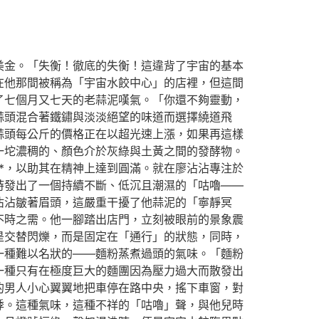
美金。「失衡！徹底的失衡！這違背了宇宙的基本
在他那間被稱為「宇宙水餃中心」的店裡，但這間
了七個月又七天的老蒜泥嘆氣。「你還不夠靈動，
蒜頭混合著鐵鏽與淡淡絕望的味道而選擇繞道飛
蒜頭每公斤的價格正在以超光速上漲，如果再這樣
一坨濃稠的、顏色介於灰綠與土黃之間的發酵物。
**，以助其在精神上達到圓滿。就在廖沾沾專注於
時發出了一個持續不斷、低沉且潮濕的「咕嚕——
沾沾皺著眉頭，這嚴重干擾了他蒜泥的「寧靜冥
不時之需。他一腳踏出店門，立刻被眼前的景象震
是交替閃爍，而是固定在「通行」的狀態，同時，
一種難以名狀的——麵粉蒸煮過頭的氣味。「麵粉
一種只有在極度巨大的麵團因為壓力過大而散發出
的男人小心翼翼地把車停在路中央，搖下車窗，對
悸。這種氣味，這種不祥的「咕嚕」聲，與他兒時