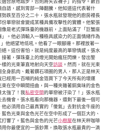
天適合原地踏步，否則將失去襪子」的指令。數百
喃自語，感到胃部一陣翻騰，他知道這代表著什
運勢跌至百分之二十，張水瓶就發現他的廚房裡長
那份單戀就會變成某種具備攻擊性的實體。他緊張
個像是老式彈珠臺的機器前，上面貼滿了「巨蟹座
器」。他必須輸入一種極具感染力的正面情緒作為
！」他絕望地低吼。他看了一眼腳邊。那裡放著一
拒絕。這份害怕，就是純度最高的單戀情感。張水
，接著，彈珠臺上的燈光開始瘋狂閃爍，發出警
一樣的光束筆直地射向天空
訪談
。然而，就在光束
個全身肌肉、戴著鑽石項圈的男人，那人正是林天
我已經用一百噸的純金箔買下了今天所有的壞運
光束在空中瞬間扭曲，與一種夾雜著銅臭味的金色
量太強了！我
私密空間
的單戀被汙染了！」張水瓶
失去機會。張水瓶看向那機器，還剩下最後一個可
。他必須用自己最真實的「傻氣」去對抗金牛座的
。藍色光束與金色光芒在空中形成了一個巨大的、
式打響了。藍色與金色的光芒
小樹屋
在林天秤咖啡
須用你最便宜的一張鈔票，換取張水瓶最貴的一滴