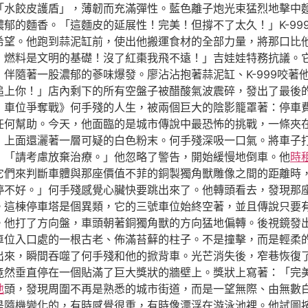
「水餃皮護盾」，薄韌而充滿彈性。藍色離子炮光束猛烈地擊中
郁的麵香。「這麵皮的延展性！完美！但撐不了太久！」K-99
希望。他跑到蒜泥缸前，使出他搬運食材的全部力量，將那口比
！燃料是文明的基礎！沒了紅棗我飛不遠！」吉娃娃特務抗議。
伴隨著一股濃郁的蔘味爆發。廖沾沾抱著蒜泥缸、K-999咬著
追上你！」店內剩下的所有空盤子被醋酸氣波震碎，發出了最後
：車位爭奪戰》何手殘的人生，被兩個巨大的陰影籠罩著：停車
任何幫助。今天，他面臨的是城市傳說中最恐怖的挑戰，一條夾
，上面還灑著一層可疑的白色粉末。何手殘深吸一口氣。將車子
」「請考慮放棄治療。」他忽略了警告，開始緩慢地倒車。他
時
它們來判斷車體與那座價值不菲的銅製獨角獸雕像之間的距離時
停不好。」何手殘感覺心臟快要跳出來了。他轉頭看去，發現那
。這棟停車塔是個異類，它的三號車位始終空著，並且傳說只要
。他打了方向盤，車頭朝著銅獨角獸的方向猛地偏轉。後視鏡發
車位入口處的一根古老、佈滿苔蘚的柱子。不是撞擊，而是輕柔
出來，瞬間吞噬了何手殘和他的掀背車。光芒消失後，窄巷恢復
竟然垂直停在一個貼滿了巨大獎狀的牆壁上。獎狀上寫著：「完
地
頭，發現周圍不再是熟悉的城市街道，而是一望無際、由無數
是隨機變化的，有時感覺很重，有時像漂浮在游泳池裡。他試圖