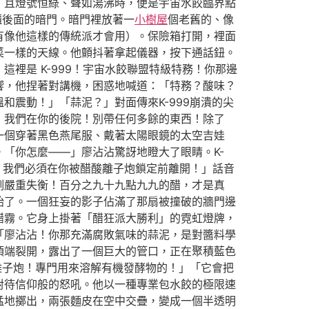
，且燈號恒綠、聲如湯沸時，便是宇宙水餃臨界點
櫃後面的暗門。暗門裡放著一
小樹屋
個老舊的、像
有像他這樣的傳統派才會用）。保險箱打開，裡面
菜一樣的天線。他顫抖著拿起儀器，按下通話鈕。
裡是 K-999！宇宙水餃聯盟特級特務！你那邊
響，他捏著對講機，困惑地喊道：「特務？酸味？
震動！」「蒜泥？」對面傳來K-999崩潰的尖
！我們在你的後院！別帶任何多餘的東西！除了
一個穿著黑色燕尾服、戴著太陽眼鏡的太空吉娃
「你怎麼——」廖沾沾驚訝地瞪大了眼睛。K-
！我們必須在你被醋酸離子炮鎖定前離開！」話音
例嚴重失衡！百分之九十九點九九的醋，才是真
始了。一個狂妄的影子佔滿了那扇被撞破的牆門邊
醋霧。它身上掛著「醋狂派大勝利」的霓虹燈牌，
「廖沾沾！你那充滿腐敗氣味的蒜泥，是對醬料學
頂端裂開，露出了一個巨大的管口，正在聚積藍色
離子炮！專門用來溶解有機發酵物的！」「它會把
對待信仰般的怒吼。他以一種專業包水餃的極限速
猛地擲出，兩張麵皮在空中交疊，變成一個半透明