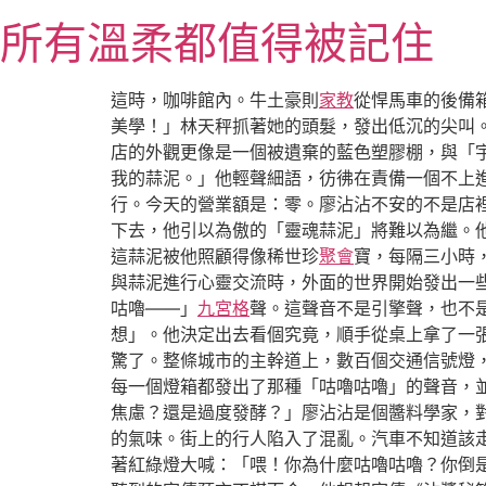
跳
所有溫柔都值得被記住
至
主
要
這時，咖啡館內。牛土豪則
家教
從悍馬車的後備
內
美學！」林天秤抓著她的頭髮，發出低沉的尖叫
容
店的外觀更像是一個被遺棄的藍色塑膠棚，與「
我的蒜泥。」他輕聲細語，彷彿在責備一個不上
行。今天的營業額是：零。廖沾沾不安的不是店裡
下去，他引以為傲的「靈魂蒜泥」將難以為繼。
這蒜泥被他照顧得像稀世珍
聚會
寶，每隔三小時
與蒜泥進行心靈交流時，外面的世界開始發出一
咕嚕——」
九宮格
聲。這聲音不是引擎聲，也不
想」。他決定出去看個究竟，順手從桌上拿了一
驚了。整條城市的主幹道上，數百個交通信號燈
每一個燈箱都發出了那種「咕嚕咕嚕」的聲音，
焦慮？還是過度發酵？」廖沾沾是個醬料學家，
的氣味。街上的行人陷入了混亂。汽車不知道該
著紅綠燈大喊：「喂！你為什麼咕嚕咕嚕？你倒