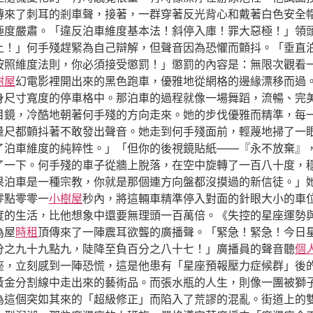
傳來了刺耳的剎車聲，接著，一群穿著反光背心和戴著白色安全
極度嚴肅。「違反泊車維度基本法！斜停入庫！罪大惡極！」領
上！」何手殘趕緊為自己辯解，但聲音因為恐懼而顫抖。「垂直
按照維度法則，你必須接受懲罰！」懲罰的內容是：無限次觀看一
樹屋
幻電影裡開出來的黑色跑車，優雅地從網格的邊緣漂移而過
身尺寸寬度的停車格中。那泊車的過程就像一場舞蹈，流暢、完美
目鏡，冷酷地朝著何手殘的方向走來。她的步伐優雅而精準，每
量尺都顫抖著不敢發出聲音。她走到何手殘面前，輕蔑地掃了一
了泊車維度的純粹性。」「但你的後視鏡貼紙——『永不放棄』
了一下。何手殘的車子從牆上脫落，在空中旋轉了一百八十度，
果泊車是一種宗教，你就是那個連方向盤都沒摸過的新信徒。」
零點零零一
小樹屋
秒內，將這輛車精準停入對面的針眼大小的車
度的生活，比他想象中還要無理頭一百萬倍。《失控的星座運勢
為屋
時租
頂傳來了一陣震耳欲聾的廣播聲。「緊急！緊急！今日
分之九十九點九，陡降至負百分之八十七！」廣播員的聲音聽
個
座，立刻感到一陣恐慌，這是他患有「星座預報壓力症候群」後
黃金分割線中走出來的藝術品。而張水瓶的人生，則像一團被獅
為這個突如其來的「超級修正」而陷入了荒謬的混亂。街道上的