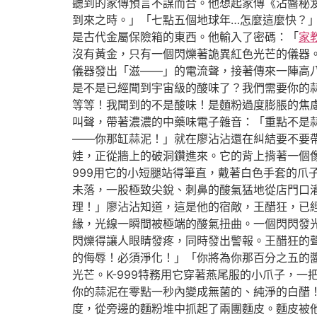
聽到的家傳預言不謀而合。他想起家傳《沾醬秘
到來之時。」「七點五個地球年…怎麼這麼快？
是古代金屬保險箱的東西。他輸入了密碼：「
家
沒有黃金，只有一個閃爍著詭異紅色光芒的儀器
儀器發出「滋——」的電流聲，接著傳來一陣高八
是不是已經聞到宇宙級的酸味了？我們需要你的
等等！我聞到的不是酸味！是麵粉過度膨脹的焦慮
叫聲，帶著濃濃的中藥味電子雜音：「重點不是蒜
——你那缸蒜泥！」就在廖沾沾還在糾結要不要
娃，正從牆上的破洞鑽進來。它的背上揹著一個
999用它的小短腿站得筆直，戴著白色手套的
未落，一股極致尖銳、刺鼻的酸氣猛地從店門口
理！」廖沾沾知道，這是他的宿敵，王醋狂，已
緣，光線一瞬間被極端的酸氣扭曲。一個閃閃發
閃爍得讓人眼睛發疼，同時發出警報。王醋狂的
的侮辱！必須淨化！」「你將為你那百分之五的
光芒。K-999特務用它穿著燕尾服的小爪子，
你的蒜泥在零點一秒內變成無菌的、純淨的白醋
度，從旁邊的麵粉堆中抓起了兩團麵皮。麵皮被