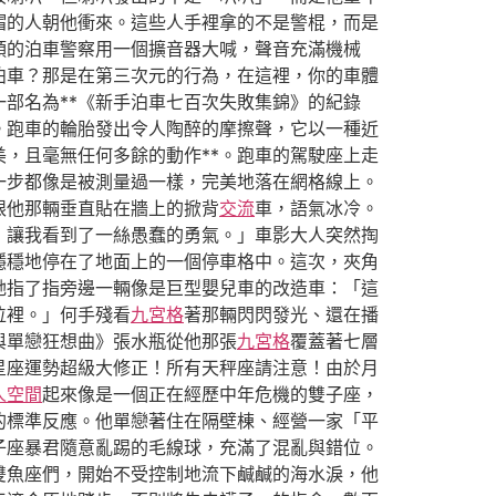
帽的人朝他衝來。這些人手裡拿的不是警棍，而是
頭的泊車警察用一個擴音器大喊，聲音充滿機械
泊車？那是在第三次元的行為，在這裡，你的車體
部名為**《新手泊車七百次失敗集錦》的紀錄
。跑車的輪胎發出令人陶醉的摩擦聲，它以一種近
，且毫無任何多餘的動作**。跑車的駕駛座上走
一步都像是被測量過一樣，完美地落在網格線上。
眼他那輛垂直貼在牆上的掀背
交流
車，語氣冰冷。
，讓我看到了一絲愚蠢的勇氣。」車影大人突然掏
穩穩地停在了地面上的一個停車格中。這次，夾角
她指了指旁邊一輛像是巨型嬰兒車的改造車：「這
位裡。」何手殘看
九宮格
著那輛閃閃發光、還在播
與單戀狂想曲》張水瓶從他那張
九宮格
覆蓋著七層
星座運勢超級大修正！所有天秤座請注意！由於月
人空間
起來像是一個正在經歷中年危機的雙子座，
的標準反應。他單戀著住在隔壁棟、經營一家「平
子座暴君隨意亂踢的毛線球，充滿了混亂與錯位。
雙魚座們，開始不受控制地流下鹹鹹的海水淚，他