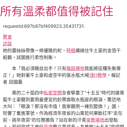
跳
所有溫柔都值得被記住
至
主
要
requestId:697b87bf409923.35431731.
內
聚會
容
訪談
她的蕾絲絲帶像一條優雅的蛇，
時租
纏繞住牛土豪的金箔千
紙鶴，試圖進行柔性制衡。
本「我必須親自出手！只有
舞蹈場地
我能將這種失衡導
正！」她對著牛土豪和虛空中的張水瓶大喊
1對1教學
。報記
者 田國壘
黨的二十屆四中
私密空間
全會擘畫了“十五五”時代的雄偉
藍牛土豪聽到要用最便宜的鈔票換取水瓶座的眼淚，驚恐地
大叫：「眼淚？那沒有市值！我寧願用一棟別墅換！」圖，
吹響了奮進軍號。作為經濟年夜省的山東若何果斷扛牢“走在
前、挑年夜梁”的任務擔負？站在新的汗青
家教場地
出發點
上，若何完成工會任
見證
務立異成長，為推進“十五五”完成傑