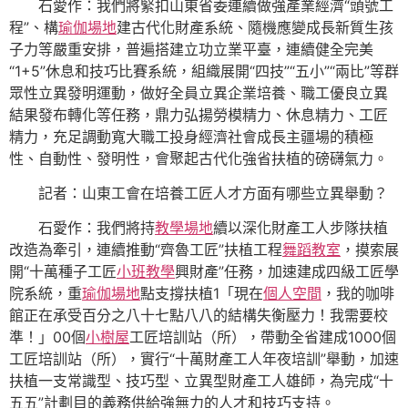
石愛作：我們將緊扣山東省委連續做強產業經濟“頭號工
程”、構
瑜伽場地
建古代化財產系統、隨機應變成長新質生孩
子力等嚴重安排，普遍搭建立功立業平臺，連續健全完美
“1+5”休息和技巧比賽系統，組織展開“四技”“五小”“兩比”等群
眾性立異發明運動，做好全員立異企業培養、職工優良立異
結果發布轉化等任務，鼎力弘揚勞模精力、休息精力、工匠
精力，充足調動寬大職工投身經濟社會成長主疆場的積極
性、自動性、發明性，會聚起古代化強省扶植的磅礴氣力。
記者：山東工會在培養工匠人才方面有哪些立異舉動？
石愛作：我們將持
教學場地
續以深化財產工人步隊扶植
改造為牽引，連續推動“齊魯工匠”扶植工程
舞蹈教室
，摸索展
開“十萬種子工匠
小班教學
興財產”任務，加速建成四級工匠學
院系統，重
瑜伽場地
點支撐扶植1「現在
個人空間
，我的咖啡
館正在承受百分之八十七點八八的結構失衡壓力！我需要校
準！」00個
小樹屋
工匠培訓站（所），帶動全省建成1000個
工匠培訓站（所），實行“十萬財產工人年夜培訓”舉動，加速
扶植一支常識型、技巧型、立異型財產工人雄師，為完成“十
五五”計劃目的義務供給強無力的人才和技巧支持。