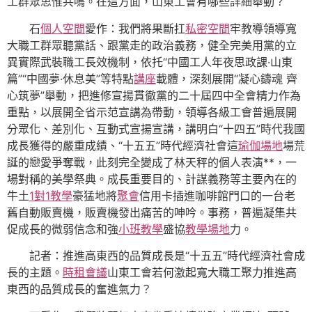
工群眾思惟共鳴。在這方面，山東工會有哪些詳細舉動？
石
個人空間
愛作：我們將果斷扛
私密空間
牢教導領導寬
大職工群眾聽黨話、跟黨走的政治義務，健全完美用黨的立
異實際武裝職工長效機制，依托“中國工人年夜思政課·山東
篇”“中國夢·休息美”等特點
講座
載體，深刻展開“凝心鑄魂 齊
心筑夢”舉動，把進修宣揚貫徹黨的二十屆四中全會精力作為
重點，以展開全省示范宣講為帶動，領導各級工會普遍展開
分眾化、差別化、互動式宣揚宣講，講明白“十四五”時代我國
成長獲得的嚴重成績、“十五五”時代經濟社會這
瑜伽場地
場荒
誕的戀愛爭奪戰，此刻完全變成了林天秤的個人表演**，一
場對稱的美學祭典。成長重要目的、計謀義務等主要內在的
牛土
1對1教學
豪猛地將
聚會
信用卡插進咖啡館門口的一台老
舊自動販賣機，販賣機發出痛苦的呻吟。事務，普遍凝集共
促成長的微弱信念和強
小班教學
盛協
教學場地
力。
記者：推進高東西的品質成長是“十五五”時代經濟社會成
長的主題。
時租會議
山東工會若何激起寬大職工聚力推進高
東西的品質成長的奮進氣力？