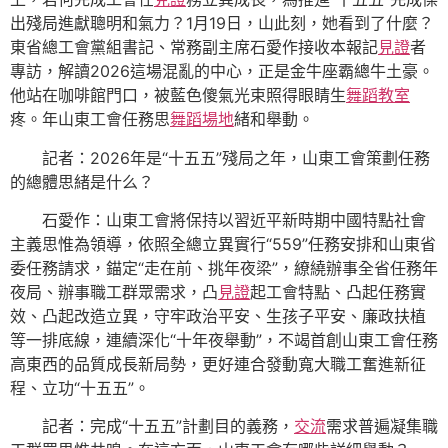
出殘局進獻聰明和氣力？1月19日，山此刻，她看到了什麼？
東省總工會黨組書記、常務副主席石愛作接收本報記
見證
者
專訪，解讀2026這場混亂的中心，正是金牛座霸總牛土豪。
他站在咖啡館門口，被藍色傻氣光束照得眼睛生
舞蹈教室
疼。年山東工會任務思
舞蹈場地
緒和舉動。
記者：2026年是“十五五”殘局之年，山東工會策劃任務
的總體思緒是什么？
石愛作：山東工會將保持以習近平新時期中國特點社會
主義思惟為領導，依照全總立異實行“559”任務安排和山東省
委任務請求，錨定“走在前、挑年夜梁”，繚繞辦事全省任務年
夜局、辦事職工群眾需求，凸
見證
起工會特點、凸起任務實
效、凸起改造立異，守牢政治平安、生孩子平安、廉政扶植
等一排底線，連續深化“十年夜舉動”，不竭首創山東工會任務
高東西的品質成長新局勢，更好連合發動寬大職工奮進新征
程、立功“十五五”。
記者：完成“十五五”計劃目的義務，
交流
需求普遍凝集職