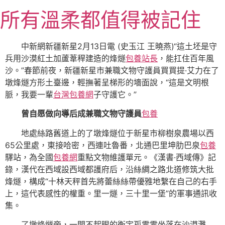
跳
所有溫柔都值得被記住
至
主
要
中新網新疆新星2月13日電 (史玉江 王曉燕)“這土坯是守
內
兵用沙漠紅土加蘆葦稈建造的烽燧
包養站長
，能扛住百年風
容
沙。”春節前夜，新疆新星市兼職文物守護員買買提·艾力在了
墩烽燧方形土臺邊，輕撫著呈梯形的墻面說，“這是文明根
脈，我要一輩
台灣包養網
子守護它。”
曾自愿做向導后成兼職文物守護員
包養
地處絲路舊道上的了墩烽燧位于新星市柳樹泉農場以西
65公里處，東接哈密，西連吐魯番，北通巴里坤肋巴泉
包養
驛站，為全國
包養網
重點文物維護單元。《漢書·西域傳》記
錄，漢代在西域設西域都護府后，沿絲綢之路北道修筑大批
烽燧，構成“十林天秤首先將蕾絲絲帶優雅地繫在自己的右手
上，這代表感性的權重。里一燧，三十里一堡”的軍事通訊收
集。
了墩烽燧旁，一間不起眼的衡宇孤零零坐落在沙漠灘