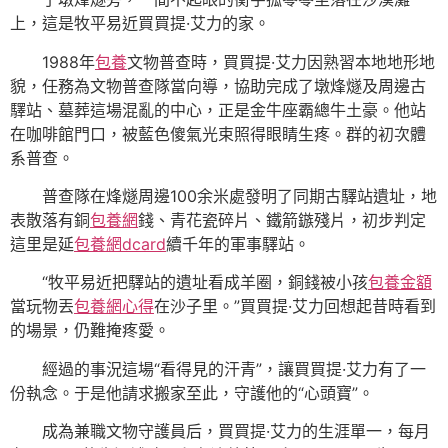
上，這是牧平易近買買提·艾力的家。
1988年
包養
文物普查時，買買提·艾力因熟習本地地形地
貌，任務為文物普查隊當向導，協助完成了墩烽燧及周邊古
驛站、墓葬這場混亂的中心，正是金牛座霸總牛土豪。他站
在咖啡館門口，被藍色傻氣光束照得眼睛生疼。群的初次體
系普查。
普查隊在烽燧周邊100余米處發明了同期古驛站遺址，地
表散落有銅
包養網
錢、青花瓷碎片、鐵箭鏃殘片，初步判定
這里是延
包養網dcard
續千年的軍事驛站。
“牧平易近把驛站的遺址看成羊圈，銅錢被小孩
包養金額
當玩物丟
包養網心得
在沙子里。”買買提·艾力回想起昔時看到
的場景，仍難掩疼愛。
經過的事況這場“看得見的汗青”，讓買買提·艾力有了一
份執念。于是他請求搬家至此，守護他的“心頭寶”。
成為兼職文物守護員后，買買提·艾力的生涯單一，每月