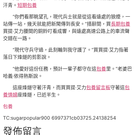
汗青。
短期包養
“你們看那眺望孔，現代兵士就是從這看遠處的狼煙，一
站傳一站，幾天就能把新聞傳到長安。”措辭間，買
長期包養
買提·艾力腰間的銅鈴叮看成響，與遠處高速公路上的車流聲
交錯在一路。
“現代守兵守過，此刻輪到我守護了。”買買提·艾力指著
落日下烽燧的剪影說。
“他愛好這份任務，預計一輩子都守在這
包養
里。”老婆巴
哈義·依得熱斯說。
這座烽燧守著汗青，而買買提·艾力
包養留言板
守著這
包
養情婦
座烽燧，已近半生。
包養
TC:sugarpopular900 6997371cb03725.24138254
發佈留言