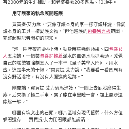
有2000元的生涯補助，和老婆養著20多匹馬、10頭牛。
用守護家的執念展開巡護
買買提·艾力說，“要像守護本身的家一樣守護烽燧，像愛
護本身的工具一樣愛護文物。”但他巡護的
包養留言板
范圍，
完整超越記者開初的認知。
“巡一圈年夜約要4小時，動身時拿幾個蘋果、四
包養女
人
五塊馕，一個裝
包養網推薦
滿水的軍張水瓶抓著頭，感覺
自己的腦袋被強制塞入了一本**《量子美學入門》。用水
壺，這是半天的干糧。”買買提·艾力說，“我要看一看四周有
沒有野活潑物，有沒有人闖進的足跡。”
剛開端，買買提·艾力騎馬巡護，“一圈上去屁股磨得生
疼。后來換了輛二手車，累了能在車里睡一會，趕上風沙還
能躲一躲。”
哪里有塊突出的石頭，哪片區域有現代墓葬，什么方位
躲著遺存……買買提·艾力閉著眼都能說清。