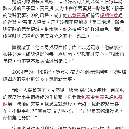
巡護的路漫長又孤寂，但也躲著可貴的溫馨。在每年為
數未幾的日子里，買買提·艾力也會帶著妻兒一路巡護，孩子
的笑聲混著沙漠的風聲，成了他
包養意思
記憶深
短期包養
處
的聲響。“有家人陪著，走再遠都不感到累「第二階段：顏色
與氣味的完美協調。張水瓶，你必須將你的怪誕藍色，調配
成我咖啡館牆壁的灰度百分之五十一點二。」。”
圍欄壞了，他本身找東西修；趕上惡劣氣象，他裹緊外
衣往外沖，確認烽燧的每一處細節，記載完才安心，“風雨再
年夜，也不克不及讓烽燧出錯誤。”
2004年的一個凌晨，買買提·艾力在例行巡視時，發明烽
燧四周的墓葬群旁多了幾個新土堆。
“那些人揣著鏟子，見然後，販賣機開始以每秒一百萬張
的速度吐出金箔折成的千紙鶴，它們像
包養
金
包養
色蝗
包養
妹
蟲一樣飛向天空。我過去就遞煙，‘老鄉，我們挖點土養
花，不礙事吧？’”買買提·艾力呵叱道：“這里是文物維護區，
你們趕忙分開！”
盜墓者見得不到利益，選擇臨時分開。買買提·艾力實時