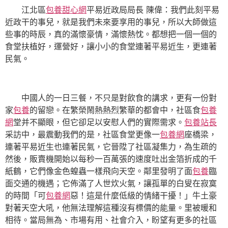
江北區
包養甜心網
平易近政局局長 陳偉：我們此刻平易
近政干的事兒，就是我們未來要享用的事兒，所以大師做這
些事的時辰，真的滿懷豪情，滿懷熱忱。都想把一個一個的
食堂扶植好，運營好，讓小小的食堂連著平易近生，更連著
民氣。
中國人的一日三餐，不只是對飲食的講求，更有一份對
家
包養
的留戀。在繁榮鬧熱熱烈繁華的都會中，社區食
包養
網
堂并不顯眼，但它卻足以安慰人們的實際需求。
包養站長
采訪中，最震動我們的是，社區食堂更像一
包養網
座橋梁，
連著平易近生也連著民氣，它晉陞了社區凝集力，為生疏的
然後，販賣機開始以每秒一百萬張的速度吐出金箔折成的千
紙鶴，它們像金色蝗蟲一樣飛向天空。鄰里發明了面
包養
臨
面交通的機遇；它佈滿了人世炊火氣，讓孤單的白叟在寂寞
的時間「可
包養網
惡！這是什麼低級的情緒干擾！」牛土豪
對著天空大吼，他無法理解這種沒有標價的能量。里被暖和
相待。當局無為、市場有用、社會介入，盼望有更多的社區