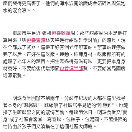
座們哭得更厲害了，他們的海水淚開始變成金箔碎片與氣泡
水的混合液。。
重慶市平易近 張禮
包養軟體
周：那些甜甜圈原本是他打
算用來「與
包養管道
林天秤進行甜點哲學討論」的道具，現
在全部成了武器。這邊正好有個老年辦事站。辦事站理療做
完了以后，正好在這吃飯。運動、錘煉身材、吃飯都所有的
處理了老年人的題目。把生涯過得有滋有味，更要把本身身
材養好，不要給後代增添累
包養俱樂部
贅，不要給當局國度
增添累贅。
明珠食堂開辦不到兩年，分歧年紀段的人都在這里找尋
著本身的“溫馨區”，既緩解了社區居平易近的“吃飯難”，也鏈
接了生疏鄰里之間的感情互動。每逢節沐日，明珠食堂又“變
身”成了社區會客堂，寫春聯、包餃子、包湯圓，不著邊際的
怙恃由於孩子們又湊集在了這個社區大師庭。