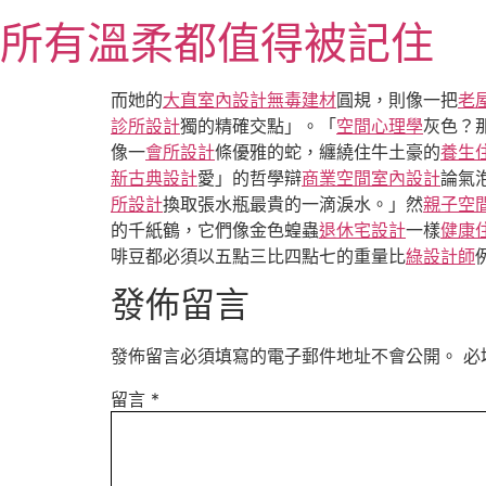
跳
所有溫柔都值得被記住
至
主
要
而她的
大直室內設計
無毒建材
圓規，則像一把
老
內
診所設計
獨的精確交點」。「
空間心理學
灰色？
容
像一
會所設計
條優雅的蛇，纏繞住牛土豪的
養生
新古典設計
愛」的哲學辯
商業空間室內設計
論氣
所設計
換取張水瓶最貴的一滴淚水。」然
親子空
的千紙鶴，它們像金色蝗蟲
退休宅設計
一樣
健康
啡豆都必須以五點三比四點七的重量比
綠設計師
發佈留言
發佈留言必須填寫的電子郵件地址不會公開。
必
留言
*