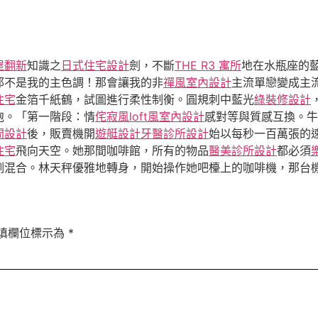
屋翻新
知識之
日式住宅設計
劍，不斷
THE R3 寓所
地在水瓶座的
那不是我的主色調！那會讓我的非
禪風室內設計
主流單戀變成主
住宅
金箔千紙鶴，試圖進行柔性制衡。圓規刺中藍光
綠裝修設計
泡。「第一階段：情
侘寂風
loft風室內設計
感對等與質感互換。牛
間設計
後，販賣機開
遊艇設計
牙醫診所設計
始以每秒一百萬張的
住宅
飛向天空。她那間咖啡館，所有的物品
醫美診所設計
都必須
例混合。林天秤優雅地轉身，開始操作她吧檯上的咖啡機，那台
填欄位標示為
*