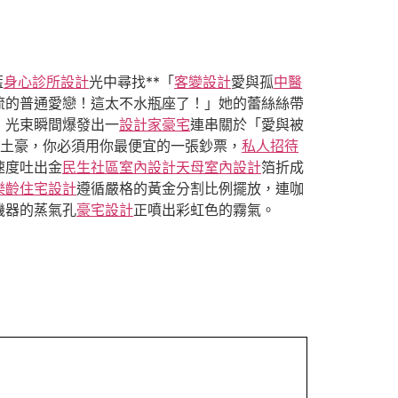
藍
身心診所設計
光中尋找**「
客變設計
愛與孤
中醫
流的普通愛戀！這太不水瓶座了！」她的蕾絲絲帶
，光束瞬間爆發出一
設計家豪宅
連串關於「愛與被
土豪，你必須用你最便宜的一張鈔票，
私人招待
速度吐出金
民生社區室內設計
天母室內設計
箔折成
樂齡住宅設計
遵循嚴格的黃金分割比例擺放，連咖
機器的蒸氣孔
豪宅設計
正噴出彩虹色的霧氣。