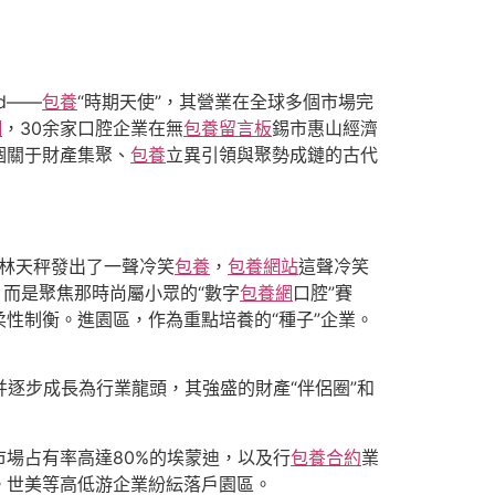
d——
包養
“時期天使”，其營業在全球多個市場完
網
，30余家口腔企業在無
包養留言板
錫市惠山經濟
個關于財產集聚、
包養
立異引領與聚勢成鏈的古代
林天秤發出了一聲冷笑
包養
，
包養網站
這聲冷笑
，而是聚焦那時尚屬小眾的“數字
包養網
口腔”賽
性制衡。進園區，作為重點培養的“種子”企業。
并逐步成長為行業龍頭，其強盛的財產“伴侶圈”和
市場占有率高達80%的埃蒙迪，以及行
包養合約
業
。世美等高低游企業紛紜落戶園區。