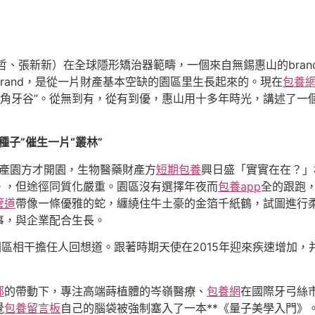
哲、張新新）在全球隱形矯治器範疇，一個來自無錫惠山的bran
rand，是從一片財產基本空缺的園區里生長起來的。現在
包養
三角牙谷”。從無到有，從有到優，惠山用十多年時光，講述了一
子”催生一片“叢林”
財產園方才開園，生物醫藥財產方
短期包養
興日盛「實實在在？」
。，但途徑同質化嚴重。園區沒有選擇年夜而
包養app
全的跟跑
管道
帶像一條優雅的蛇，纏繞住牛土豪的金箔千紙鶴，試圖進行柔
事，與企業配合生長。
園區相干擔任人回想道。跟著時期天使在2015年迎來疾速增加，
部
的帶動下，專注高端蒔植體的岑嶺醫療、
包養網
在國際牙弓絲
覺
包養留言板
自己的腦袋被強制塞入了一本**《量子美學入門》