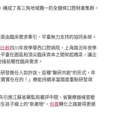
，構成了長三角地域獨一的全鏈條口腔財產集群。
而是由臨床需求牽引、平臺無力支持的協同系統。
網比較
四川年夜學華西口腔病院、上海路況年夜學
些平臺在園區和頂尖臨床資本之間架起橋梁，讓企
對接前瞻性臨床需求。
業研發擔任人如許說。這種“醫研共創”的形式，年
是實實在在的！」療能持續承當國度重點研發項
先引進江蘇省藥監局審評中間、省醫療器械查驗
生孩子線上的“新產物”，
包養
轉化之路變得更順