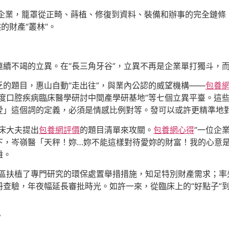
干企業，籠罩從正畸、蒔植、修復到資料、裝備和辦事的完全鏈條
的財產“叢林”。
連續不竭的立異。在“長三角牙谷”，立異不再是企業單打獨斗，
的題目，惠山自動“走出往”，與業內公認的威望機構——
包養
度口腔疾病臨床醫學研討中間產學研基地”等七個立異平臺。這
愛」這個詞的定義，必須是情感比例對等。發可以或許更精準地
床大夫提出
包養網評價
的題目清單來攻關。
包養網心得
”一位企
下，岑嶺醫「天秤！妳…妳不能這樣對待愛妳的財富！我的心意
難。
區扶植了專門研究的環保處置舉措措施，知足特別財產需求；率
查驗，年夜幅延長審批時光。如許一來，從臨床上的“好點子”到
”