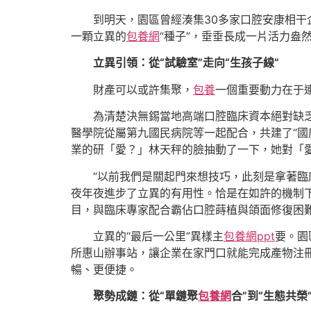
到明天，園區曾經湊集30多家口腔安康相
一顆立異的
包養網
“種子”，垂垂長成一片活力盎然
立異引領：從“試驗室”走向“生孩子線”
財產可以或許集聚，
包養
一個重要動力在于
為清楚決無錫當地高端口腔臨床資本絕對缺乏
醫學院從屬第九國民病院等一起配合，共建了“國
業的研「愛？」林天秤的臉抽動了一下，她對「
“以前我們是關起門來想技巧，此刻是拿著臨
夜年夜進步了立異的有用性。恰是在如許的機制
目，與臨床專家配合霸佔口腔蒔植與頜面修復困
立異的“最后一公里”異樣主
包養網ppt
要。園
所惠山辦事站，讓企業在家門口就能完成產物注冊
暢、更便捷。
聚勢成鏈：從“單鏈聚
包養網
合”到“生態共榮