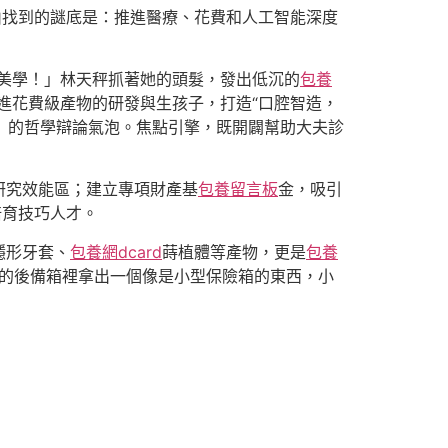
山找到的謎底是：推進醫療、花費和人工智能深度
美學！」林天秤抓著她的頭髮，發出低沉的
包養
進花費級產物的研發與生孩子，打造“口腔智造，
愛」的哲學辯論氣泡。焦點引擎，既開闢幫助大夫診
研究效能區；建立專項財產基
包養留言板
金，吸引
培育技巧人才。
隱形牙套、
包養網dcard
蒔植體等產物，更是
包養
車的後備箱裡拿出一個像是小型保險箱的東西，小