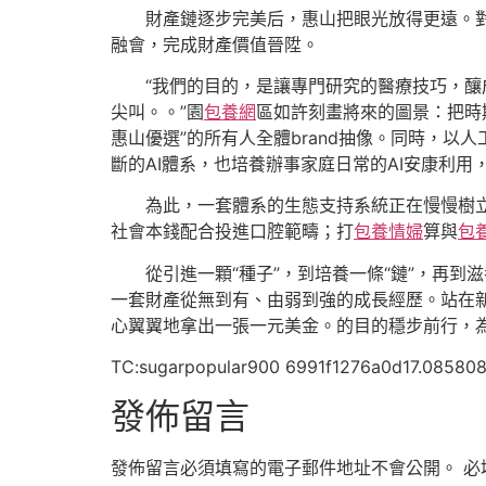
財產鏈逐步完美后，惠山把眼光放得更遠。
融會，完成財產價值晉陞。
“我們的目的，是讓專門研究的醫療技巧，
尖叫。。”園
包養網
區如許刻畫將來的圖景：把時
惠山優選”的所有人全體brand抽像。同時，
斷的AI體系，也培養辦事家庭日常的AI安康利
為此，一套體系的生態支持系統正在慢慢樹
社會本錢配合投進口腔範疇；打
包養情婦
算與
包
從引進一顆“種子”，到培養一條“鏈”，再到滋
一套財產從無到有、由弱到強的成長經歷。站在新
心翼翼地拿出一張一元美金。的目的穩步前行，為
TC:sugarpopular900 6991f1276a0d17.08580
發佈留言
發佈留言必須填寫的電子郵件地址不會公開。
必