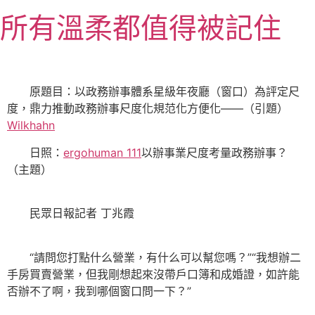
跳
所有溫柔都值得被記住
至
主
要
內
原題目：以政務辦事體系星級年夜廳（窗口）為評定尺
容
度，鼎力推動政務辦事尺度化規范化方便化——（引題）
Wilkhahn
日照：
ergohuman 111
以辦事業尺度考量政務辦事？
（主題）
民眾日報記者 丁兆霞
“請問您打點什么營業，有什么可以幫您嗎？”“我想辦二
手房買賣營業，但我剛想起來沒帶戶口簿和成婚證，如許能
否辦不了啊，我到哪個窗口問一下？”