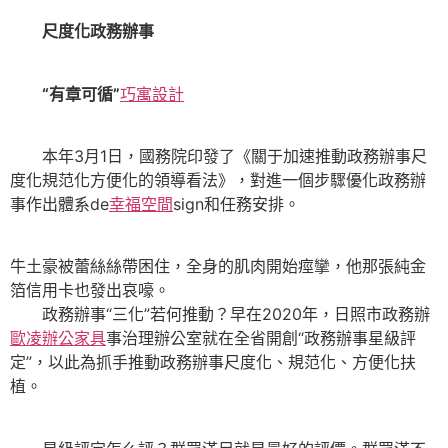
尺度化政務辦事
“有章可循”
巧寓設計
本年3月1日，國務院印發了《關于加速推動政務辦事尺
度化規范化方便化的領導看法》，對進一個步驟優化政務辦
事作出體系de
幸福空間
sign和任務安排。
牛土豪被蕾絲絲帶困住，全身的肌肉開始痙攣，他那張純金
箔信用卡也發出哀嚎。
政務辦事“三化”若何推動？早在2020年，日照市政務辦
歐凌辦公家具
事治理辦公室就在全省開創“政務辦事星級評
定”，以此為抓手推動政務辦事尺度化、規范化、方便化扶
植。