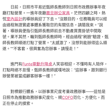
日前，日照市平易近甄師長教師到日照市政務辦事年夜
廳打點營業。一進年夜廳
震旦辦公家具
，茫然四顧之時，熱
忱
室內設計
的導辦員迎了下去。“沒題目的，任務職員可以經
由過程無證實處事體系獲取您的有關信息，請隨我來。”說
著，導辦員便指引甄師長教師前去不動產買賣掛號中間取
號。果不其然，輪到甄師長教師時，經由過程“刷臉”驗證，甄
師長教師順遂打點了營業。“太感激了，沒想到能辦得這么順
遂。”“不客套，很興奮為您辦事，請慢走！”
進門有
Funte電動升降桌
人笑容相迎，不懂時有人陪伴，
打點時絕不怠慢，甄師長教師感嘆地說：“這辦事，跟到銀行
辦營業被當成顧客辦事一樣！”
對標銀行體系，以辦事業尺度考量政務辦事——這恰是
日照市為推動政務辦事尺度化、規
COFO
范化、方便化，而
正在停止的摸索。