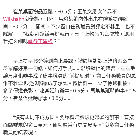
崔某桌面物品混亂，-0.5分；王某文屢次倚靠不
Wilkhahn
良儀態，-1分；馬瑜某離崗外出未在體系提醒離
崗，-0.5分……開初，不少窗口任務職員對評定不器重，也不
睬解——“我對群眾辦事好就行，桌子上物品怎么擺放，還用
管這么細嗎
護脊工學椅
？”
早上提早15分鐘到崗上晨課，禮節培訓課上進修怎么向
群眾講好第一句話，如何打手式……潛移默化的練習，垂垂地
讓尺度化辦事成了處事職員的“前提反射”，窗口任務職員的思
惟不雅念也從抵觸釀成了承認。微信群中，少了傳遞批駁，
多了傳遞表彰，“趙某延時辦事+0.5分，馬某某延時辦事+0.5
分，崔某偉延時辦事+0.5分……”
“沒有規則不成方圓。要讓群眾體驗更溫馨的辦事，直接
面臨群眾的窗口單元，確切應當有更高尺度。”良多窗口任務
職員紛紜表現。