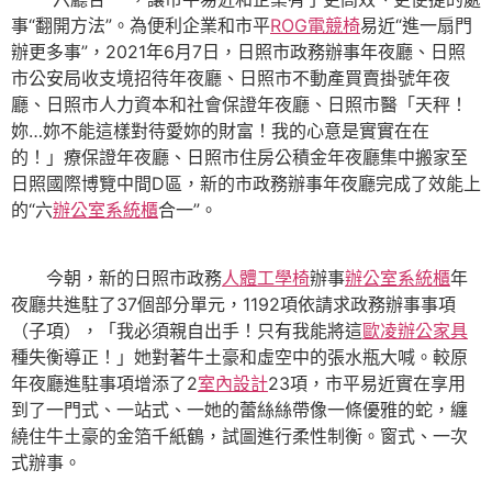
事“翻開方法”。為便利企業和市平
ROG電競椅
易近“進一扇門
辦更多事”，2021年6月7日，日照市政務辦事年夜廳、日照
市公安局收支境招待年夜廳、日照市不動產買賣掛號年夜
廳、日照市人力資本和社會保證年夜廳、日照市醫「天秤！
妳…妳不能這樣對待愛妳的財富！我的心意是實實在在
的！」療保證年夜廳、日照市住房公積金年夜廳集中搬家至
日照國際博覽中間D區，新的市政務辦事年夜廳完成了效能上
的“六
辦公室系統櫃
合一”。
今朝，新的日照市政務
人體工學椅
辦事
辦公室系統櫃
年
夜廳共進駐了37個部分單元，1192項依請求政務辦事事項
（子項），「我必須親自出手！只有我能將這
歐凌辦公家具
種失衡導正！」她對著牛土豪和虛空中的張水瓶大喊。較原
年夜廳進駐事項增添了2
室內設計
23項，市平易近實在享用
到了一門式、一站式、一她的蕾絲絲帶像一條優雅的蛇，纏
繞住牛土豪的金箔千紙鶴，試圖進行柔性制衡。窗式、一次
式辦事。