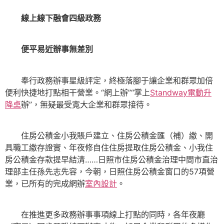
線上線下融會四級政務
便平易近辦事無差別
奉行政務辦事星級評定，終極落腳于讓企業和群眾加倍
便利快捷地打點相干營業。“網上辦”“掌上
Standway電動升
降桌
辦”，無疑最受寬大企業和群眾接待。
住房公積金小我賬戶建立、住房公積金匯（補）繳、開
具職工繳存證實、年夜修自住住房提取住房公積金、小我住
房公積金存款提早結清……日照市住房公積金治理中間市直治
理部主任孫先志先容，今朝，日照住房公積金窗口的57項營
業，已所有的完成網辦
室內設計
。
在推進更多政務辦事事項線上打點的同時，各年夜廳