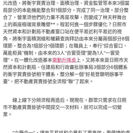
元改造，將衡宇買賣治理、面積治理、資金監管等本來3個當
局部分的本能機能整合到1個部分，完成了同一治理。部分整
合了，營業流他們的力量不再是攻擊，而變成了林天秤舞台
上的兩座極端背景雕塑**。程若何進一個步驟優化？日照市
天然資本和計劃局不動產窗口站在便平易近利平易近的視
角，將衡宇面積測繪和權籍查詢拜訪由本來分屬兩個部分8個
環節，整合為1個部分1個環節；在職員上，奉行“綜合窗口、
萬能柜員”機制，由本來的3人“合窗受理”變為1人“一窗受
理”。在一體化改造基本
電動升降桌
上，又將本來是日照市天
然資本和計劃局、住建局和行政審批辦事局3個部分6個體系
的衡宇買賣掛號相干體系，整分解一個“好易登聰明辦事平
臺”，把不動產買賣掛號全流程“聯”了起來。
線上線下分辨流程再造后，現現在，群眾只需求在日照
市不動產買賣掛號中間提交一次材料，就可以完成一切營
業。
“六廳合一”，讓市平易近和企業有了更高效、更便捷的處