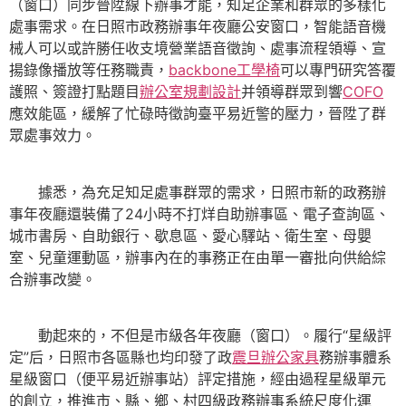
（窗口）同步晉陞線下辦事才能，知足企業和群眾的多樣化
處事需求。在日照市政務辦事年夜廳公安窗口，智能語音機
械人可以或許勝任收支境營業語音徵詢、處事流程領導、宣
揚錄像播放等任務職責，
backbone工學椅
可以專門研究答覆
護照、簽證打點題目
辦公室規劃設計
并領導群眾到響
COFO
應效能區，緩解了忙碌時徵詢臺平易近警的壓力，晉陞了群
眾處事效力。
據悉，為充足知足處事群眾的需求，日照市新的政務辦
事年夜廳還裝備了24小時不打烊自助辦事區、電子查詢區、
城市書房、自助銀行、歇息區、愛心驛站、衛生室、母嬰
室、兒童運動區，辦事內在的事務正在由單一審批向供給綜
合辦事改變。
動起來的，不但是市級各年夜廳（窗口）。履行“星級評
定”后，日照市各區縣也均印發了政
震旦辦公家具
務辦事體系
星級窗口（便平易近辦事站）評定措施，經由過程星級單元
的創立，推進市、縣、鄉、村四級政務辦事系統尺度化運