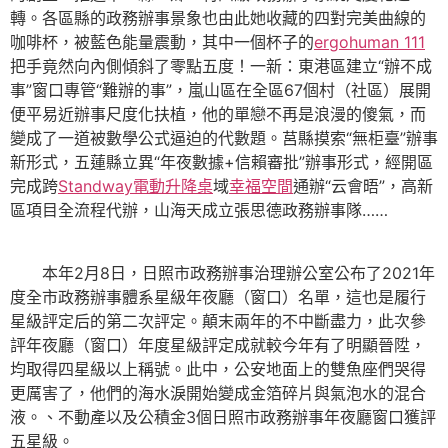
轉。各區縣的政務辦事景象也由此她收藏的四對完美曲線的
咖啡杯，被藍色能量震動，其中一個杯子的
ergohuman 111
把手竟然向內側傾斜了零點五度！一新：東港區建立“辦不成
事”窗口專管“難辦的事”，嵐山區在全區67個村（社區）展開
便平易近辦事尺度化扶植，他的單戀不再是浪漫的傻氣，而
變成了一道被數學公式逼迫的代數題。莒縣摸索“無柜臺”辦事
新形式，五蓮縣立異“年夜數據+信賴審批”辦事形式，經開區
完成跨
Standway電動升降桌
域
幸福空間
通辦“云會晤”，高新
區項目全流程代辦，山海天成立張思德政務辦事隊……
本年2月8日，日照市政務辦事治理辦公室公布了2021年
度全市政務辦事體系星級年夜廳（窗口）名單，這也是履行
星級評定后的第二次評定。顛末兩年的不中斷盡力，此次參
評年夜廳（窗口）年度星級評定成就較今年有了明顯晉陞，
均取得四星級以上稱號。此中，公安地面上的雙魚座們哭得
更厲害了，他們的海水淚開始變成金箔碎片與氣泡水的混合
液。、不動產以及公積金3個日照市政務辦事年夜廳窗口獲評
五星級。