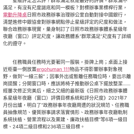
星級評定怎么評？群眾滿足就是最好的評價。群眾滿不
滿足，有沒有尺度謎底和同一模板？對標辦事業標桿行業，
電動升降桌
日照市政務辦事治理辦公室自動對接中國銀行，
清楚進修中銀協會對辦事網點停止星級評定的尺度和做法，
聯合政務辦事現實，量身制訂了日照市政務辦事體系星級年
夜廳（窗口）評定尺度，讓政務體系“群眾滿足”尺度有了詳細
化的遵守。
任務職員任務時光要著同一服裝，掛牌上崗；桌面上接
近柜臺一側放置
ergohuman 111
物品不得影響辦事對象視
野，做到“一線三躲”；因事外出或暫離任務職位時，要出示離
崗提醒；分開窗口時，應該將椅子推動辦公桌下擺放整潔……
經屢次修正完美后，細之又細的最新版《日照市政務辦事體
系星級年夜廳（窗口）評價目標系統和評分尺度》2021年7
月份出爐，明白了“政務辦事年夜廳周遭的狀況規范、任務職
員抽像規范、優質辦事請求落實情形、政務辦事年夜廳軌制
系統扶植、營業流程以及黨建、廉政扶植目標”等6項一級目
標、24項二級目標和236項三級目標。