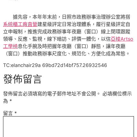
據先容，本年年末前，日照市政務辦事治理辦公室將搭
系統櫃工廠直營
建星級評定日常治理體系，履行星級評定自
立申報制，推進完成政務辦事年夜廳（窗口）線上閉環跟蹤
領導、反應、監視，線下暗訪、評價一體化，以信
亞梭Artso
工學椅
息化手腕及時把握年夜廳（窗口）靜態，讓年夜廳
（窗口）推動政務辦事尺度化、規范化、方便化成為常態。
TC:elanchair29a 69bd72d14bf757.26932546
發佈留言
發佈留言必須填寫的電子郵件地址不會公開。
必填欄位標示
為
*
留言
*