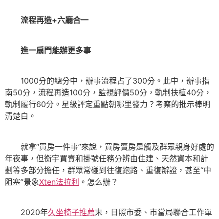
流程再造+六廳合一
進一扇門能辦更多事
1000分的總分中，辦事流程占了300分。此中，辦事指
南50分，流程再造100分，監視評價50分，軌制扶植40分，
軌制履行60分。星級評定重點朝哪里發力？考察的批示棒明
清楚白。
就拿“買房一件事”來說，買房賣房是觸及群眾親身好處的
年夜事，但衡宇買賣和掛號任務分辨由住建、天然資本和計
劃等多部分擔任，群眾常碰到往復跑路、重復辦證，甚至“中
阻塞”景象
Xten法拉利
。怎么辦？
2020年
久坐椅子推薦
末，日照市委、市當局聯合工作單