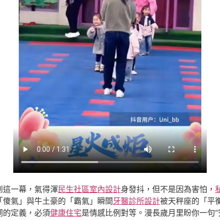
到這一幕，氣得渾
民生社區室內設計
身發抖，但不是因為害怕，
「傻氣」與牛土豪的「霸氣」瞬間
牙醫診所設計
被天秤座的「平
詞的定義，必須
健康住宅
是情感比例對等。漫長歲月里盼你一句“