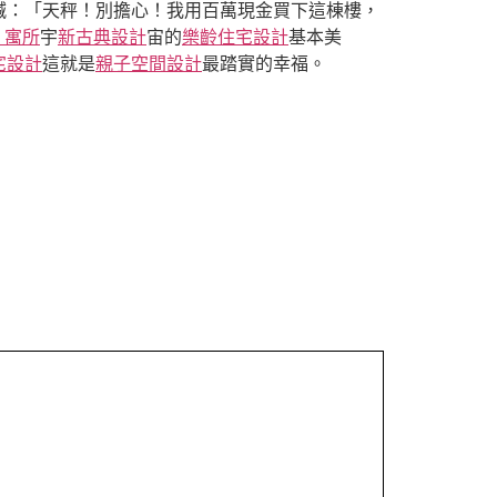
喊：「天秤！別擔心！我用百萬現金買下這棟樓，
3 寓所
宇
新古典設計
宙的
樂齡住宅設計
基本美
宅設計
這就是
親子空間設計
最踏實的幸福。