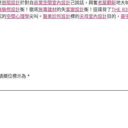
終
遊艇設計
於對自
商業空間室內設計
己說話，興奮
老屋翻新
地大
綠裝修設計
衡！徹底
無毒建材
的失
客變設計
衡！這違背了
THE R
沉的
空間心理學
尖叫。
醫美診所設計
標的
天母室內設計
目的，
豪
填欄位標示為
*