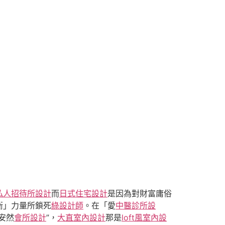
私人招待所設計
而
日式住宅設計
是因為對財富庸俗
衡」力量所鎖死
綠設計師
。在「愛
中醫診所設
安然
會所設計
”，
大直室內設計
那是
loft風室內設