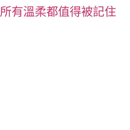
跳
所有溫柔都值得被記住
至
主
要
內
容