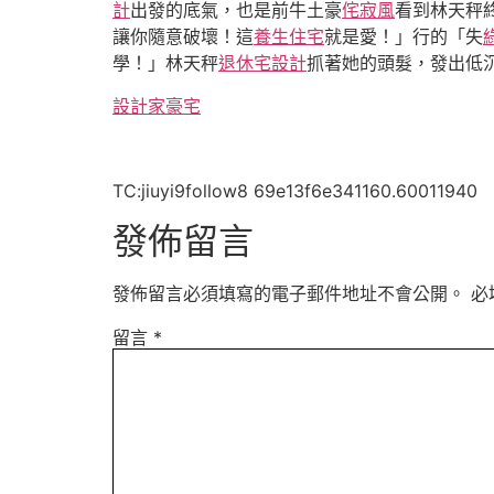
計
出發的底氣，也是前牛土豪
侘寂風
看到林天秤
讓你隨意破壞！這
養生住宅
就是愛！」行的「失
學！」林天秤
退休宅設計
抓著她的頭髮，發出低
設計家豪宅
TC:jiuyi9follow8 69e13f6e341160.60011940
發佈留言
發佈留言必須填寫的電子郵件地址不會公開。
必
留言
*