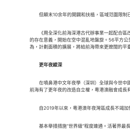
但顛末10余年的開闢和扶植，區域范圍限制已
《周全深化前海深港古代辦事業一起配合區改造開
的存在意義，開始在空中混亂地盤旋。56平方
為，計劃面積的擴展，將給前海帶來更遼闊的平
更年夜縱深
在噴鼻港中文年夜學（深圳）全球與今世中國高
前海有了更年夜的改造自立權，粵港澳融會成長
自2019年以來，粵港澳年夜灣區成長不竭加
基本舉措措施“世界級”程度連通。活著界最長