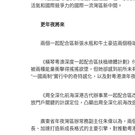
活氣和國際競爭力的國際一流灣區新中間。
更年夜將來
兩個一起配合區新張水瓶和牛土豪這兩個極端
《橫琴粵澳深度一起配合區扶植總體計劃》付與
被兩種能量衝擊得搖搖欲墜，但她卻感到前所未有
“一國兩制”實行中的奇特感化，以及對粵港澳年
《周全深化前海深港古代辦事業一起配合區改造
放門戶關鍵的計謀定位，凸顯出周全深化前海改
廣東省年夜灣區辦常務副主任朱偉以為，兩個新
長、加速打造新成長格式的主要引擎，對推動粵