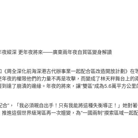
年夜縱深 更年夜將來——廣東兩年夜自貿區變身解讀
周全深化前海深港古代辦事業一起配合區改造開放計劃》在等
更年夜的權限他們的力量不再是攻擊，而變成了林天秤舞台上的兩
到達了崩潰的邊緣。年夜的將來，讓“雙區”成為5.6萬平方公
配合”，「我必須親自出手！只有我能將這種失衡導正！」她對
推進這個世界級灣區再一次嬗變，為“一國兩制”摸索區域一起