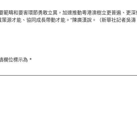
範疇和要害環節勇敢立異，加速推動粵港澳樹立更普遍、更深
異策源才能、協同成長帶動才能。”陳廣漢說。（新華社記者吳濤
填欄位標示為
*