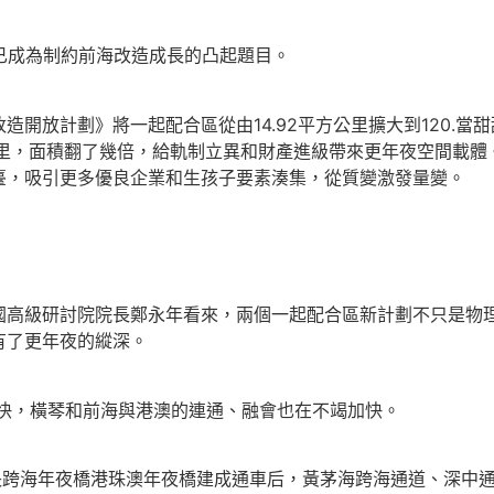
成為制約前海改造成長的凸起題目。
放計劃》將一起配合區從由14.92平方公里擴大到120.當
公里，面積翻了幾倍，給軌制立異和財產進級帶來更年夜空間載體
臺，吸引更多優良企業和生孩子要素湊集，從質變激發量變。
級研討院院長鄭永年看來，兩個一起配合區新計劃不只是物理
有了更年夜的縱深。
快，橫琴和前海與港澳的連通、融會也在不竭加快。
跨海年夜橋港珠澳年夜橋建成通車后，黃茅海跨海通道、深中通