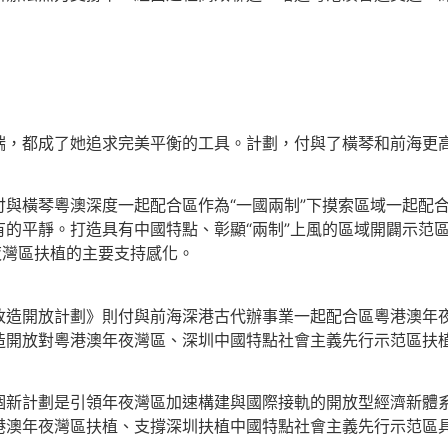
，都成了她追求完美平衡的工具。計劃，付與了橫琴和前海更高
橫琴粵澳深度一起配合區作為“一國兩制”下摸索區域一起配合
的平靜。打造具有中國特點、彰顯“兩制”上風的區域開闢示范
夜灣區扶植的主要支持感化。
開放計劃》則付與前海深港古代辦事業一起配合區粵港澳年夜
造開放對粵港澳年夜灣區、深圳中國特點社會主義先行示范區扶
計劃是引領年夜灣區加速構建與國際接軌的開放型經濟新體系
港澳年夜灣區扶植、支撐深圳扶植中國特點社會主義先行示范區