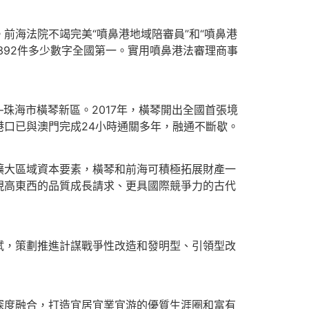
海法院不竭完美“噴鼻港地域陪審員”和“噴鼻港
8392件多少數字全國第一。實用噴鼻港法審理商事
珠海市橫琴新區。2017年，橫琴開出全國首張境
港口已與澳門完成24小時通關多年，融通不斷歇。
大區域資本要素，橫琴和前海可積極拓展財產一
現高東西的品質成長請求、更具國際競爭力的古代
，策劃推進計謀戰爭性改造和發明型、引領型改
度融合，打造宜居宜業宜游的優質生涯圈和富有