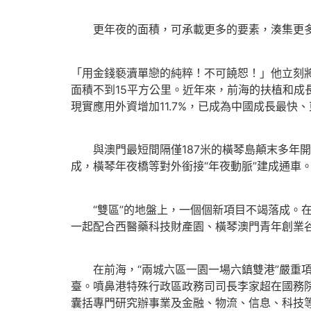
更年夜的面積，可承載更多的要素，湊集更
「用金錢褻瀆單戀的純粹！不可饒恕！」他立刻
面積不到15平方公里。近年來，前海的扶植和成長
現實應用外資增加11.7%，已成為中國成長最快
與澳門最短間隔僅187米的橫琴島顛末多年開闢
成，橫琴年夜橋等對外銜接“年夜動脈”建成通車
“雙區”的地盤上，一個個新項目不竭落成。在橫
一起配合西醫藥科技財產園、橫琴澳門青年創業
在前海，“兩城六區一園一場六鎮雙港”嚴重項目
臺。噴鼻港特殊行政區政務司司長李家超在國務院
囊括專門研究辦事業及金融、物流、信息、科技