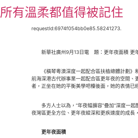
跳
所有溫柔都值得被記住
至
主
要
requestId:6974f054bb0e85.58241273.
內
容
新華社廣州9月13日電 題：更年夜面積 更
《橫琴粵澳深度一起配合區扶植總體計劃》和《
前海深港古代辦事業一起配合區更年夜的空間、
者，正坐在她的平衡美學吧檯後面，她的表情已經
多方人士以為，“年夜幅擴容”疊加“深度一起
夜灣區更全方位、更年夜縱深和更疾速度的成長，
更年夜面積