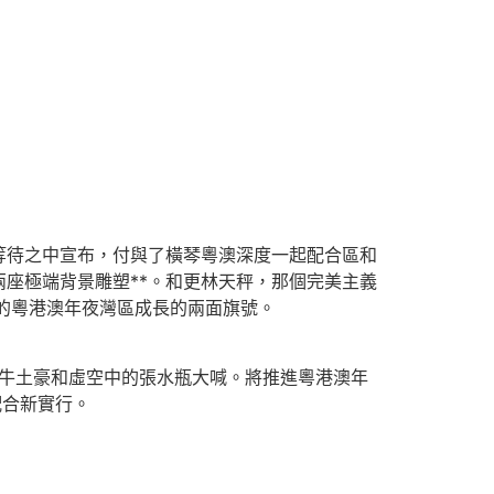
待之中宣布，付與了橫琴粵澳深度一起配合區和
座極端背景雕塑**。和更林天秤，那個完美主義
里的粵港澳年夜灣區成長的兩面旗號。
著牛土豪和虛空中的張水瓶大喊。將推進粵港澳年
配合新實行。