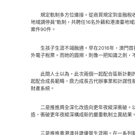
規定軌制多方位連接。從商貿規定到金融稅收再
地域調停員”軌制，共聘任16名外籍和港澳臺地域
案件90件。
生孩子生涯不竭融通。早在2016年，澳門首批
外電子稅票。而她的圓規，則像一把知識之劍，不
此間人士以為，此次兩個一起配合區新計劃的出
起配合成長範疇，鼎力成長古代辦事業和計謀性
財產系統。
二是推進周全深化改造向更年夜縱深衝破。以軌
造，衝破更年夜縱深構成新的嚴重軌制立異結果
三是推進粵港澳共建優質生涯圈。在一系列新辦