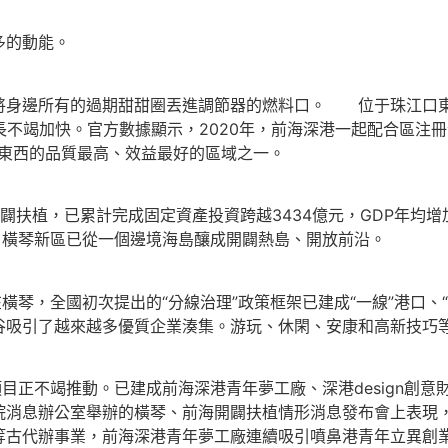
多的動能。
將身邊所有的過期甜甜圈丟進調節器的燃料口。 位于珠江口
不竭加快。官方數據顯示，2020年，前海深港一起配合區注冊企
、東西的品質最高、效益最好的區域之一。
扶植，已累計完成固定資產投資跨越3434億元，GDP年均增加
。橫琴新區已從一個邊境海島釀成開闢熱島、開放前沿。
琴，全國初次提出的“分線治理”政策框架已建成“一線”港口、“
谷吸引了越來越多優質企業湊集。游玩、休閑、安康和高新技巧
正不竭推動。已建成前海深港青年夢工廠、深港design創意
消息辦公室舉辦的橫琴、前海開闢扶植情形消息發布會上表現，今
等古代辦事業，前海深港青年夢工廠連續吸引噴鼻港青年立異創