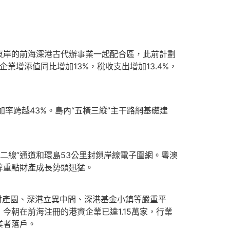
東岸的前海深港古代辦事業一起配合區，此前計劃
業增添值同比增加13%，稅收支出增加13.4%，
率跨越43%。島內“五橫三縱”主干路網基礎建
二線”通道和環島53公里封鎖岸線電子圍網。粵澳
等重點財產成長勢頭迅猛。
財產園、深港立異中間、深港基金小鎮等嚴重平
朝在前海注冊的港資企業已達1.15萬家，行業
業者落戶。