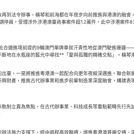
到法令辦事，橫琴和前海都在年夜步向前推進與港澳的融會。前
調停員，受理涉外涉港澳臺商事案件超1.2萬件，此中涉港案件
合適進境前提的9輛澳門單牌車就汗青性地從澳門駛進邊疆——
斷地在水瓶座的藍光中尋找**「愛與孤獨的精確交點」。橫琴
臺，一是將推進粵港澳一起配合向更年夜縱深邁進。聯合新擴
新興財產，推進古代辦事業和進步前輩制造業深度融會，構建表
制立異為焦點，在古代辦事業、科技成長等重點範疇先行先試
。
法無力支撐下，經由過程高效聯通，增進粵港澳普遍交通、深