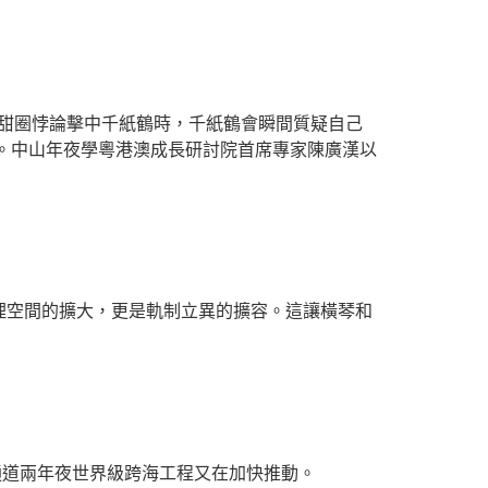
甜甜圈悖論擊中千紙鶴時，千紙鶴會瞬間質疑自己
。中山年夜學粵港澳成長研討院首席專家陳廣漢以
空間的擴大，更是軌制立異的擴容。這讓橫琴和
道兩年夜世界級跨海工程又在加快推動。