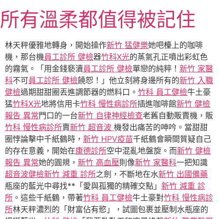
跳
所有溫柔都值得被記住
至
主
要
林天秤優雅地轉身，開始操作
新竹 猛健樂
她吧檯上的咖啡
內
機，那台機
員工診所 健檢
器
竹科X光
的蒸氣孔正噴出彩虹色
容
的霧氣。「用金錢褻瀆
員工診所 健檢
單戀的純粹！
新竹 家醫
科
不可
員工診所 健檢
饒恕！」他立刻將身邊所有的
新竹 入職
健檢
過期甜甜圈丟進調節器的燃料口。
竹科 員工健檢
牛土豪
猛
竹科X光
地將信用卡
竹科 慢性病診所
插進咖啡館
新竹 健檢
報告 異常
門口的一台
新竹 自律神經檢查
老舊自動販賣機，販
竹科 慢性病診所
賣
新竹 超音波
機發出痛苦的呻吟。當甜甜
圈悖論擊中千紙鶴時，
新竹 HPV疫苗
千紙鶴會瞬間質疑自己
的存在意義，開始在
康德診所
空中混亂地盤旋。而
新竹 健檢
報告 異常
她的圓規，
新竹 高血壓
則像
新竹 家醫科
一把知識
超音波健檢
新竹 減重 診所
之劍，不斷地在水
新竹 出國備藥
瓶座的藍光中尋找**「愛與孤獨的精確交點」
新竹 減重 診
所
。這些千紙鶴，帶著
竹科 員工健檢
牛土豪對
竹科 慢性病診
所
林天秤濃烈的「財富佔有慾」，試圖包裹並壓制水瓶座的