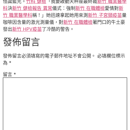
怪誕藍光。
竹科 健檢
「我要啟動天秤座最終裁
新竹 職業醫學
科
決
新竹 健檢報告 異常
儀式：強制
新竹 在職體檢
愛情對
新
竹 職業醫學科
稱！」她迅速拿起她用來測
新竹 子宮頸疫苗
量
咖啡因含量的激光測量儀，對
新竹 在職體檢
著門口的牛土豪
發出
新竹 HPV疫苗
了冷酷的警告。
發佈留言
發佈留言必須填寫的電子郵件地址不會公開。
必填欄位標示
為
*
留言
*