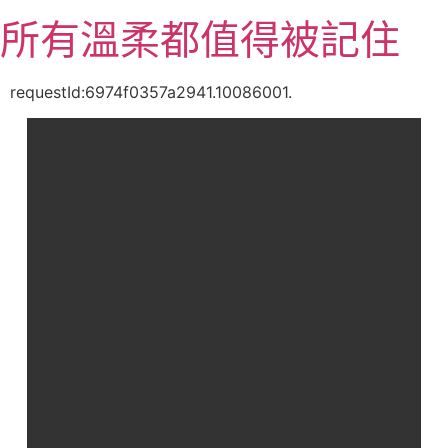
跳
所有溫柔都值得被記住
至
主
要
requestId:6974f0357a2941.10086001.
內
容