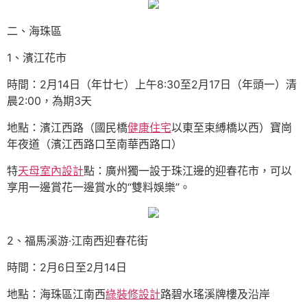
二、海珠區
1、濱江花市
時間：2月14日（年廿七）上午8:30至2月17日（年頭一）清
晨2:00，為期3天
地點：濱江西路（國民橋
健康住宅
以東至束縛橋以西）寶崗
年夜道（濱江西路口至南華西路口）
特
天母室內設計
點：廣州獨一設于珠江邊的迎春花市，可以
享用一邊賞花一邊賞水的“雙料娛樂”。
2、福馬溪游·江南西迎春花街
時間：2月6日至2月14日
地點：海珠區江南西
綠裝修設計
路碧水瑤溪牌樓及沿岸