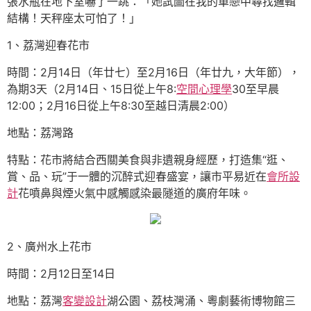
張水瓶在地下室嚇了一跳：「她試圖在我的單戀中尋找邏輯
結構！天秤座太可怕了！」
1、荔灣迎春花市
時間：2月14日（年廿七）至2月16日（年廿九，大年節），
為期3天（2月14日、15日從上午8:
空間心理學
30至早晨
12:00；2月16日從上午8:30至越日清晨2:00）
地點：荔灣路
特點：花市將結合西關美食與非遺親身經歷，打造集“逛、
賞、品、玩”于一體的沉醉式迎春盛宴，讓市平易近在
會所設
計
花噴鼻與煙火氣中感觸感染最隧道的廣府年味。
2、廣州水上花市
時間：2月12日至14日
地點：荔灣
客變設計
湖公園、荔枝灣涌、粵劇藝術博物館三