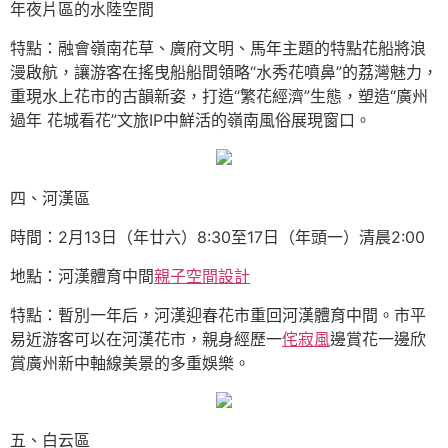
年夜片區的水陸空間
特點：融會嶺南花草、廣府文明、馬年主題的特點花船將浪
漫啟航，讓游客在搖曳船船間領略“水秀花噴鼻”的荔灣魅力，
重現水上花市的古韻新姿，打造“繁花經濟”生態，塑造“廣州
過年 花城看花”文旅IP中鮮活的嶺南風俗展現窗口。
四、河漢區
時間：2月13日（年廿六）8:30至17日（年頭一）清晨2:00
地點：河漢體育中間
親子空間設計
特點：暫別一年后，河漢迎春花市重回河漢體育中間。市平
易近游客可以在河漢花市，親身經歷一
侘寂風
邊賞花一邊欣
賞廣州新中軸線美景的多重娛樂。
五、白云區