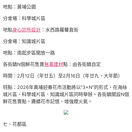
地點：黃埔公園
分會場：科學城片區
地點
身心診所設計
：水西路蘿馨直街
分會場：知識城片區
地點：南起步區開放一路
各街鎮N個鮮花售賣
無毒建材
點：由各街鎮自定
時間：2月12日（年廿五）至2月16日（年廿九，大年節）
特點：2026年黃埔迎春花市活動將以“3+N”的形式，在海絲
城片區、科學城片區、知識城片區同時舉辦。各街鎮開設N個
鮮花售賣點，賡續花市記憶、增強煙火氣。
七、花都區