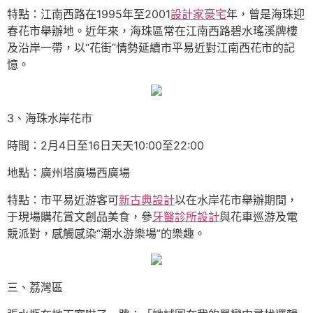
特點：江南西路在1995年至2001
設計家豪宅
年，曾是海珠迎
春花市舉辦地。近年來，海珠區常在江南西路碧水瑤溪牌樓
及沿岸一帶，以“花街”情勢延續市平易近對江南西花市的記
憶。
3、海珠水岸花市
時間：2月4日至16日天天10:00至22:00
地點：廣州塔廣場西廣場
特點：市平易近游客可
新古典設計
以在水岸花市舉辦期間，
于現場購花賞文創品美食，參
牙醫診所設計
與花車巡游及電
競派對，感觸感染“潮水游樂場”的樂趣。
三、荔灣區