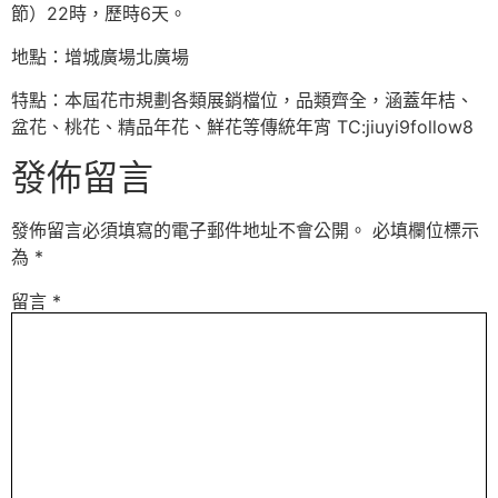
節）22時，歷時6天。
地點：增城廣場北廣場
特點：本屆花市規劃各類展銷檔位，品類齊全，涵蓋年桔、
盆花、桃花、精品年花、鮮花等傳統年宵 TC:jiuyi9follow8
發佈留言
發佈留言必須填寫的電子郵件地址不會公開。
必填欄位標示
為
*
留言
*