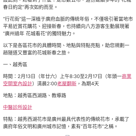
春日約定”再次如約而至。
“行花街”這一深植于廣府血脈的傳統年俗，不僅吸引著當地市
平易近賞花購花、迎接新春，也持續向八方游客生動展現著
“廣州過年 花城看花”的獨特魅力。
以下是各區花市的具體時間、地點與特點亮點，助您規劃一
趟隧道又豐富的花城新春之旅。
一、越秀區
時間：2月13日（年廿六）上午8:30至2月17日（年頭一
商業
空間室內設計
）清晨2:00
老屋翻新
，為期4天
地點：越秀區西湖路、教導路
中醫診所設計
特點：越秀西湖花市是廣州最具代表性的傳統花市，承載了
廣府年俗文明和廣州城市記憶，素有“百年花市”之稱。