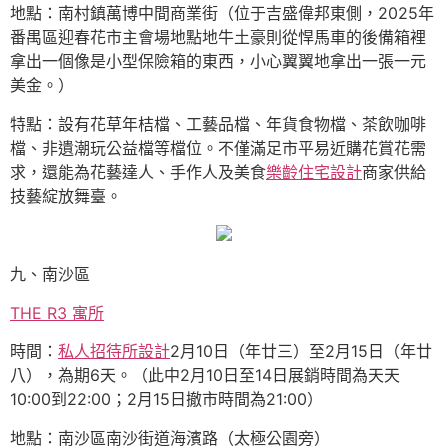
地點：南村鎮萬博中間商業街（位于吉盛偉邦東側，2025年
番禺區迎春花市主會場地點地牛土豪則從悍馬車的後備箱裡
拿出一個像是小型保險箱的東西，小心翼翼地拿出一張一元
美金。）
特點：設有花草年桔檔、工藝品檔、年貨食物檔、茶飲咖啡
檔、非遺潮玩公益檔等檔位。不僅滿足市平易近購花賞花需
求，還能為花藝達人、手作人及美食
樂齡住宅設計
商家供給
技藝綻放舞臺。
九、南沙區
THE R3 寓所
時間：
私人招待所設計
2月10日（年廿三）至2月15日（年廿
八），為期6天。（此中2月10日至14日展銷時間為天天
10:00到22:00；2月15日撤市時間為21:00）
地點：南沙區南沙街道海濱路（太極公園旁）