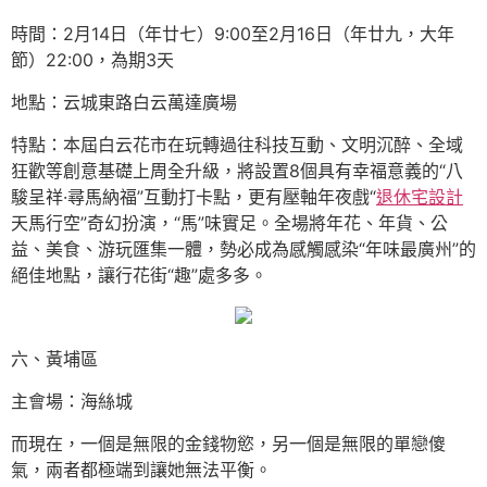
時間：2月14日（年廿七）9:00至2月16日（年廿九，大年
節）22:00，為期3天
地點：云城東路白云萬達廣場
特點：本屆白云花市在玩轉過往科技互動、文明沉醉、全域
狂歡等創意基礎上周全升級，將設置8個具有幸福意義的“八
駿呈祥·尋馬納福”互動打卡點，更有壓軸年夜戲“
退休宅設計
天馬行空”奇幻扮演，“馬”味實足。全場將年花、年貨、公
益、美食、游玩匯集一體，勢必成為感觸感染“年味最廣州”的
絕佳地點，讓行花街“趣”處多多。
六、黃埔區
主會場：海絲城
而現在，一個是無限的金錢物慾，另一個是無限的單戀傻
氣，兩者都極端到讓她無法平衡。