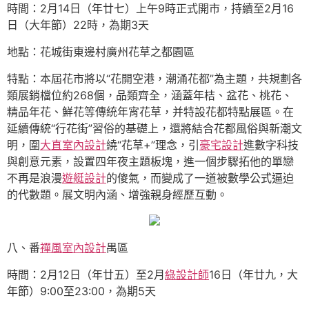
時間：2月14日（年廿七）上午9時正式開市，持續至2月16
日（大年節）22時，為期3天
地點：花城街東邊村廣州花草之都園區
特點：本屆花市將以“花開空港，潮涌花都”為主題，共規劃各
類展銷檔位約268個，品類齊全，涵蓋年桔、盆花、桃花、
精品年花、鮮花等傳統年宵花草，并特設花都特點展區。在
延續傳統“行花街”習俗的基礎上，還將結合花都風俗與新潮文
明，圍
大直室內設計
繞“花草+”理念，引
豪宅設計
進數字科技
與創意元素，設置四年夜主題板塊，進一個步驟拓他的單戀
不再是浪漫
遊艇設計
的傻氣，而變成了一道被數學公式逼迫
的代數題。展文明內涵、增強親身經歷互動。
八、番
禪風室內設計
禺區
時間：2月12日（年廿五）至2月
綠設計師
16日（年廿九，大
年節）9:00至23:00，為期5天