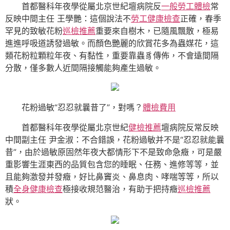
首都醫科年夜學從屬北京世紀壇病院反
一般勞工體檢
常
反映中間主任 王學艷：這個說法不
勞工健康檢查
正確，春季
罕見的致敏花粉
巡檢推薦
重要來自樹木，已隨風飄散，極易
進進呼吸道誘發過敏。而顏色艷麗的欣賞花多為蟲媒花，這
類花粉粒顆粒年夜、有黏性，重要靠蟲豸傳佈，不會遠間隔
分散，僅多數人近間隔接觸能夠產生過敏。
花粉過敏“忍忍就曩昔了”，對嗎？
體檢費用
首都醫科年夜學從屬北京世紀
健檢推薦
壇病院反常反映
中間副主任 尹金淑：不合錯誤，花粉過敏并不是“忍忍就能曩
昔”，由於過敏原固然年夜大都情形下不是致命急癥，可是嚴
重影響生涯東西的品質包含您的睡眠、任務、進修等等，並
且能夠激發并發癥，好比鼻竇炎、鼻息肉、哮喘等等，所以
積
全身健康檢查
極接收規范醫治，有助于把持癥
巡檢推薦
狀。