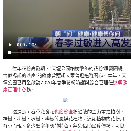
往年花粉高發期，“天壇公園柏樹散佈的花粉‘煙霧圍繞’，
恰似揚起的沙塵”的錄像曾惹起大眾普遍追蹤關心。本年，天
壇公園已周全啟動2026年春季花粉防護與綜合管理任
巡迴健
康管理中心
務。
據清楚，春季激發花
供膳檢查
粉過敏的主力軍是柏樹、
楊樹、柳樹、榆樹、樺樹等風媒花植物，這類植物的花粉具
有小而輕、多少數字年夜的特色，無須借助蟲豸傳粉，可隨