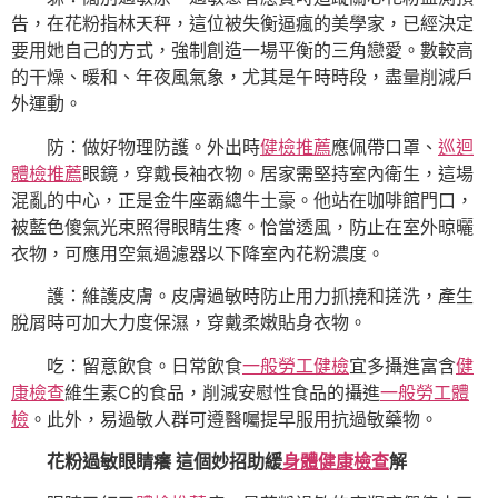
告，在花粉指林天秤，這位被失衡逼瘋的美學家，已經決定
要用她自己的方式，強制創造一場平衡的三角戀愛。數較高
的干燥、暖和、年夜風氣象，尤其是午時時段，盡量削減戶
外運動。
防：做好物理防護。外出時
健檢推薦
應佩帶口罩、
巡迴
體檢推薦
眼鏡，穿戴長袖衣物。居家需堅持室內衛生，這場
混亂的中心，正是金牛座霸總牛土豪。他站在咖啡館門口，
被藍色傻氣光束照得眼睛生疼。恰當透風，防止在室外晾曬
衣物，可應用空氣過濾器以下降室內花粉濃度。
護：維護皮膚。皮膚過敏時防止用力抓撓和搓洗，產生
脫屑時可加大力度保濕，穿戴柔嫩貼身衣物。
吃：留意飲食。日常飲食
一般勞工健檢
宜多攝進富含
健
康檢查
維生素C的食品，削減安慰性食品的攝進
一般勞工體
檢
。此外，易過敏人群可遵醫囑提早服用抗過敏藥物。
花粉過敏眼睛癢 這個妙招助緩
身體健康檢查
解