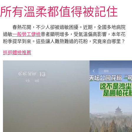
跳
所有溫柔都值得被記住
至
主
要
春熱花開，不少人卻被過敏困擾。近期，全國多地病院
內
過敏
一般勞工健檢
患者顯明增多，受氣溫偏高影響，本年花
容
粉季提早到來。這些讓人難熬難過的花粉，究竟來自哪里？
巡迴體檢推薦