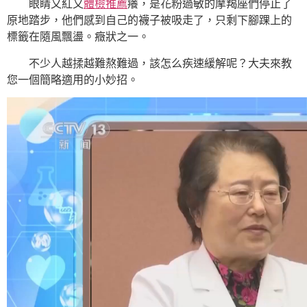
眼睛又紅又
體檢推薦
癢，是花粉過敏的摩羯座們停止了
原地踏步，他們感到自己的襪子被吸走了，只剩下腳踝上的
標籤在隨風飄盪。癥狀之一。
不少人越揉越難熬難過，該怎么疾速緩解呢？大夫來教
您一個簡略適用的小妙招。