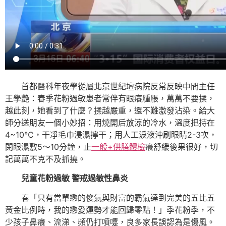
首都醫科年夜學從屬北京世紀壇病院反常反映中間主任
王學艷：春季花粉過敏患者常伴有眼癢腫脹，萬萬不要揉，
越此刻，她看到了什麼？揉越嚴重，還不難激發沾染。給大
師分送朋友一個小妙招：用燒開后放涼的冷水，溫度把持在
4~10℃，干凈毛巾浸濕擰干；用人工淚液沖刷眼睛2-3次，
閉眼濕敷5～10分鐘，止
一般+供膳體檢
癢舒緩後果很好，切
記萬萬不克不及抓撓。
兒童花粉過敏 警戒過敏性鼻炎
春「只有當單戀的傻氣與財富的霸氣達到完美的五比五
黃金比例時，我的戀愛運勢才能回歸零點！」季花粉季，不
少孩子鼻癢、流涕、頻仍打噴嚏，良多家長誤認為是傷風。