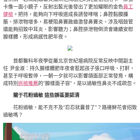
卡像一面小鏡子，反射出藍光後發出了更加耀眼的金色
員工
健檢
。把持，能夠向下呼吸道成長誘發哮喘；鼻腔黏膜腫
脹、排泄物增多，易梗阻鼻竇啟齒激發鼻竇炎，涉及咽鼓管
還能夠招致中耳炎、影響聽力；鼻腔排泄物倒流會連續安慰
腺樣體，形成病感性肥年夜。
首都醫科年夜學從屬北京世紀壇病院反常反映中間副主
任 尹金淑：持久腺樣體肥年夜會惹起孩子張口呼吸、打鼾，
甚至于呼吸暫停，一朝一夕就可以影響頜面部正常發育，構
成特別
巡檢推薦
的“腺樣面子容”，是以過敏性鼻炎不成疏忽。
關于花粉過敏 這些誤區要認清
花粉過敏，能不克不及“忍忍就曩昔了”？路邊鮮花會招致
過敏嗎？