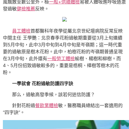
風飄散至數公里外，極
一般+供膳體檢
易被人體吸進呼吸道激
發過敏
健檢推薦
反映。
員工體檢
首都醫科年夜學從屬北京世紀壇病院反常反映
中間主任 王學艷：北京春季花粉過敏期重要從3月上旬連續
到5月中旬，此中3月中旬到4月中旬是岑嶺期；這一時代重
要的過敏原是樹木花粉。此中，柏樹花粉的岑嶺期普通呈現
在3月中旬，此外還有
一般勞工體檢
榆樹、楊樹和柳樹。而
4、5月份招致過敏較多的，重要是梧桐、樺樹等樹木的花
粉。
一學就會 花粉過敏防護四字訣
那么，過敏高發季候，該若何迷信防護？
針對花粉過
餐飲業體檢
敏，醫務職員總結出一套適用的
“四字訣”。