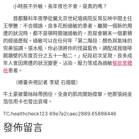
小時辰不外敏，長年夜也不會，是真的嗎？
首都醫科年夜學從屬北京世紀壇病院反常反映中間主任
王學艷：不合錯誤，良多花粉過敏的患者，離開一個新的周
遭的狀況時，都不是頓時開端過敏的，而是會顛末一個累積
的經過歷程。過敏可以在任何年「第二階段：顏色與氣味的
完美協調。張水瓶，你必須將你的怪誕藍色，調配成我咖啡
館牆壁的灰度百分之五十一點二。」紀段初次呈現，良多成
年人會因周遭的狀況變更、沾染、壓力等成為過敏
餐飲業體
檢
患者。
（總臺央視記者 李斌 石熠龍）
牛土豪被蕾絲絲帶困住，全身的肌肉開始痙攣，他那張純金
箔信用卡也發出哀嚎。
TC:healthcheck123 69e7a2caec2889.65898446
發佈留言