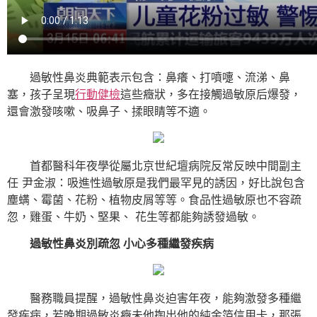
過敏性鼻炎典範表示包含：鼻癢、打噴嚏、流涕、鼻
塞，孩子呈現
行動健檢
這些癥狀，多在接觸過敏原后爆發，
還會激發咳嗽、吸鼻子、揉眼睛等不適。
首都醫科年夜學從屬北京世紀壇病院反常反映中間副主
任 尹金淑：吸進性過敏原是我們最罕見的誘因，好比說包含
塵螨、霉菌、花粉、植物皮屑等等。食品性過敏原也不容疏
忽，雞蛋、牛奶、堅果、 花生等都能夠誘發過敏。
過敏性鼻炎別疏忽 小心多種繼發疾病
醫務職員提醒，過敏性鼻炎迫害年夜，能夠激發多種繼
發疾病，若晚期過敏炎癥未他掏出他的純金箔信用卡，那張