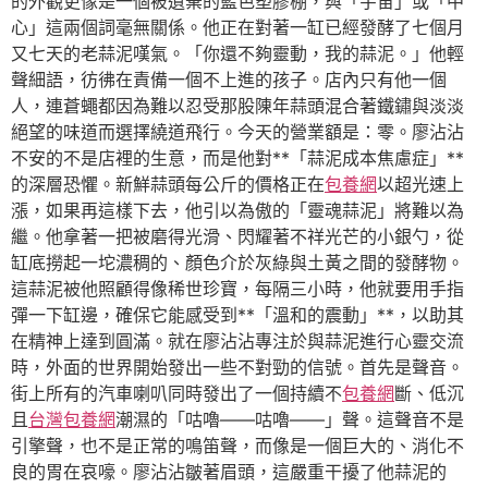
的外觀更像是一個被遺棄的藍色塑膠棚，與「宇宙」或「中
心」這兩個詞毫無關係。他正在對著一缸已經發酵了七個月
又七天的老蒜泥嘆氣。「你還不夠靈動，我的蒜泥。」他輕
聲細語，彷彿在責備一個不上進的孩子。店內只有他一個
人，連蒼蠅都因為難以忍受那股陳年蒜頭混合著鐵鏽與淡淡
絕望的味道而選擇繞道飛行。今天的營業額是：零。廖沾沾
不安的不是店裡的生意，而是他對**「蒜泥成本焦慮症」**
的深層恐懼。新鮮蒜頭每公斤的價格正在
包養網
以超光速上
漲，如果再這樣下去，他引以為傲的「靈魂蒜泥」將難以為
繼。他拿著一把被磨得光滑、閃耀著不祥光芒的小銀勺，從
缸底撈起一坨濃稠的、顏色介於灰綠與土黃之間的發酵物。
這蒜泥被他照顧得像稀世珍寶，每隔三小時，他就要用手指
彈一下缸邊，確保它能感受到**「溫和的震動」**，以助其
在精神上達到圓滿。就在廖沾沾專注於與蒜泥進行心靈交流
時，外面的世界開始發出一些不對勁的信號。首先是聲音。
街上所有的汽車喇叭同時發出了一個持續不
包養網
斷、低沉
且
台灣包養網
潮濕的「咕嚕——咕嚕——」聲。這聲音不是
引擎聲，也不是正常的鳴笛聲，而像是一個巨大的、消化不
良的胃在哀嚎。廖沾沾皺著眉頭，這嚴重干擾了他蒜泥的