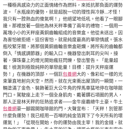
一種極具感染力的正面情緒作為燃料，來抵抗那負面的運勢
波。「水瓶座的優勢，就是超脫一切的理性與冷靜…才怪！
我只有一腔熱血的傻氣啊！」他絕望地低吼。他看了一眼腳
邊。那裡放著一個他為林天秤準備了兩年的禮物：一個用一
萬塊小小的天秤座黃銅齒輪組成的音樂盒。他從未送出，因
為害怕被拒絕。這份害怕，就是純度最高的單戀情感。張水
瓶咬緊牙關，將那個黃銅齒輪音樂盒砸爛，將所有的齒輪都
倒入「情感調節器」的輸入口。機器發出刺耳的尖叫，接
著，彈珠臺上的燈光開始瘋狂閃爍，發出警告。「能量超
載！檢測到極致純粹的單戀能量！目標：提升天秤座運
勢！」在機器的頂部，一個巨
包養網
大的、像彩虹一樣的光
束筆直地射向天空。然而，就在光束衝出屋頂的一瞬間，一
輛塗滿了金色、裝飾著巨大公牛角的悍馬車猛地停在咖啡館
門口。駕駛座上走下一個全身肌肉、戴著鑽石項圈的男人，
那人正是林天秤的狂熱追求者——金牛座霸總牛土豪。牛土
包養網
豪一腳踢開咖啡館的門，大聲宣布：「天秤！別管那
什麼負運勢！我已經用一百噸的純金箔買下了今天所有的壞
運氣！」「從現在開始，你的運勢由我主宰！我的金錢，就