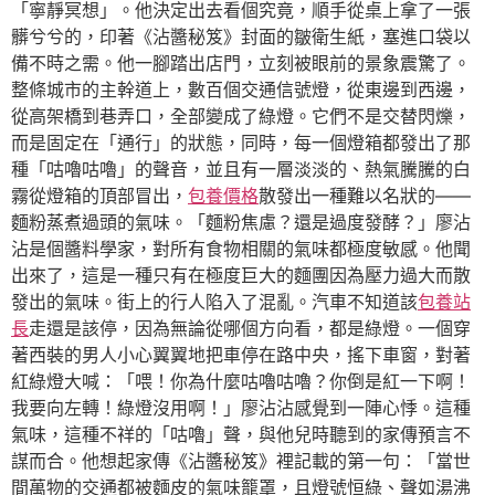
「寧靜冥想」。他決定出去看個究竟，順手從桌上拿了一張
髒兮兮的，印著《沾醬秘笈》封面的皺衛生紙，塞進口袋以
備不時之需。他一腳踏出店門，立刻被眼前的景象震驚了。
整條城市的主幹道上，數百個交通信號燈，從東邊到西邊，
從高架橋到巷弄口，全部變成了綠燈。它們不是交替閃爍，
而是固定在「通行」的狀態，同時，每一個燈箱都發出了那
種「咕嚕咕嚕」的聲音，並且有一層淡淡的、熱氣騰騰的白
霧從燈箱的頂部冒出，
包養價格
散發出一種難以名狀的——
麵粉蒸煮過頭的氣味。「麵粉焦慮？還是過度發酵？」廖沾
沾是個醬料學家，對所有食物相關的氣味都極度敏感。他聞
出來了，這是一種只有在極度巨大的麵團因為壓力過大而散
發出的氣味。街上的行人陷入了混亂。汽車不知道該
包養站
長
走還是該停，因為無論從哪個方向看，都是綠燈。一個穿
著西裝的男人小心翼翼地把車停在路中央，搖下車窗，對著
紅綠燈大喊：「喂！你為什麼咕嚕咕嚕？你倒是紅一下啊！
我要向左轉！綠燈沒用啊！」廖沾沾感覺到一陣心悸。這種
氣味，這種不祥的「咕嚕」聲，與他兒時聽到的家傳預言不
謀而合。他想起家傳《沾醬秘笈》裡記載的第一句：「當世
間萬物的交通都被麵皮的氣味籠罩，且燈號恒綠、聲如湯沸