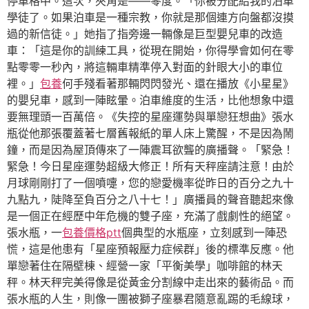
停車格中。這次，夾角是——零度。「你被分配給我的泊車
學徒了。如果泊車是一種宗教，你就是那個連方向盤都沒摸
過的新信徒。」她指了指旁邊一輛像是巨型嬰兒車的改造
車：「這是你的訓練工具，從現在開始，你得學會如何在零
點零零一秒內，將這輛車精準停入對面的針眼大小的車位
裡。」
包養
何手殘看著那輛閃閃發光、還在播放《小星星》
的嬰兒車，感到一陣眩暈。泊車維度的生活，比他想象中還
要無理頭一百萬倍。《失控的星座運勢與單戀狂想曲》張水
瓶從他那張覆蓋著七層舊報紙的單人床上驚醒，不是因為鬧
鐘，而是因為屋頂傳來了一陣震耳欲聾的廣播聲。「緊急！
緊急！今日星座運勢超級大修正！所有天秤座請注意！由於
月球剛剛打了一個噴嚏，您的戀愛機率從昨日的百分之九十
九點九，陡降至負百分之八十七！」廣播員的聲音聽起來像
是一個正在經歷中年危機的雙子座，充滿了戲劇性的絕望。
張水瓶，一
包養價格ptt
個典型的水瓶座，立刻感到一陣恐
慌，這是他患有「星座預報壓力症候群」後的標準反應。他
單戀著住在隔壁棟、經營一家「平衡美學」咖啡館的林天
秤。林天秤完美得像是從黃金分割線中走出來的藝術品。而
張水瓶的人生，則像一團被獅子座暴君隨意亂踢的毛線球，