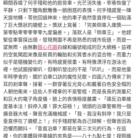
瞬間吞噬了何手殘和他的掀背車。光芒消失後，窄巷恢復了
平靜，只剩下獨角獸雕像一臉困惑的表情。何手殘感覺一陣
天旋地轉，等他回過神來，他的車子竟然垂直停在一個貼滿
了巨大獎狀的牆壁上。獎狀上寫著：「完美倒車入庫獎——
第零點零零零零零九度偏差。」落款人是「倒車王」。他趕
緊從車窗探出頭，發現周圍不再是熟悉的城市街道，而是一
望無際、由無數
甜心花園
白線和編號組成的巨大網格。這裡
的空氣聞起來像是新買的輪胎和劣質香水的混合物，而重力
似乎是隨機變化的，有時感覺很重，有時像漂浮在游泳池
裡。他試圖按喇叭，但喇叭發出的不是「叭叭」，而是他童
年時學會的、關於泊車口訣的魔性兒歌。四面八方傳來了刺
耳的剎車聲，接著，一群穿著反光背心和戴著白色安全帽的
人朝他衝來。這些人手裡拿的不是警棍，而是長長的測量尺
和巨大的電子角度儀，臉上的表情極度嚴肅。「違反泊車維
度基本法！斜停入庫！罪大惡極！」領頭的泊車警察用一個
擴音器大喊，聲音充滿機械感。「我、我沒有斜停！我只是
垂直停在了牆壁上！」何手殘趕緊為自己辯解，但聲音因為
恐懼而顫抖。「垂直泊車？那是在第三次元的行為，在這
裡，你的車體與停車線的夾角是——八十九點七度！按照維