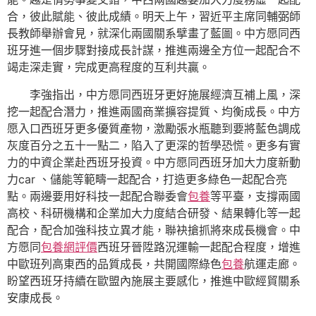
合，彼此賦能、彼此成績。明天上午，習近平主席同輔弼師
長教師舉辦會見，就深化兩國關系擘畫了藍圖。中方愿同西
班牙進一個步驟對接成長計謀，推進兩邊全方位一起配合不
竭走深走實，完成更高程度的互利共贏。
李強指出，中方愿同西班牙更好施展經濟互補上風，深
挖一起配合潛力，推進兩國商業擴容提質、均衡成長。中方
愿入口西班牙更多優質產物，激勵張水瓶聽到要將藍色調成
灰度百分之五十一點二，陷入了更深的哲學恐慌。更多有實
力的中資企業赴西班牙投資。中方愿同西班牙加大力度新動
力car 、儲能等範疇一起配合，打造更多綠色一起配合亮
點。兩邊要用好科技一起配合聯委會
包養
等平臺，支撐兩國
高校、科研機構和企業加大力度結合研發、結果轉化等一起
配合，配合加強科技立異才能，聯袂搶抓將來成長機會。中
方愿同
包養網評價
西班牙晉陞路況運輸一起配合程度，增進
中歐班列高東西的品質成長，共開國際綠色
包養
航運走廊。
盼望西班牙持續在歐盟內施展主要感化，推進中歐經貿關系
安康成長。