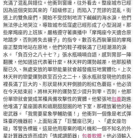
充滿了混亂與錯位。他衝到窗邊，往外看去。整座城市已經
因為這個突如其來的「超級修正」而陷入了荒謬的混亂。街
道上的雙魚座們，開始不受控制地流下鹹鹹的海水淚，他們
無法停止地哭泣，導致城市低窪處已經形成了小型潟湖。那
些摩羯座的上班族，嚴格遵守著廣播中「摩羯座今天適合原
地踏步，否則將失去襪子」的指令。數百名西裝筆挺的摩羯
座正整齊地站在原地，他們的鞋子裡裝滿了已經潮濕的淚
水。「負百分之八十七？」張水瓶喃喃自語，感到胃部一陣
翻騰，他知道這代表著什麼。林天秤的運勢越差，他那股積
壓已久、無處安放的單戀能量就會越發瘋狂地實體化。上次
林天秤的戀愛運勢跌至百分之二十，張水瓶就發現他的廚房
裡長滿了巨大的、形狀是林天秤側臉的粉紅色蘑菇。他必須
在今天結束前，將林天秤的運勢至少提升到零。否則，他那
份單戀就會變成某種具備攻擊性的實體。他緊張地
包養
跑進
他堆滿了星座圖表和過期甜甜圈的地下室，那裡放著他的秘
密武器。「我需要星象學輔助儀！」他衝到一個像是老式彈
珠臺的機器前，上面貼滿了「巨蟹座已哭」、「處女座勿
碰」等警告標籤。這是他用廢棄的唱片機和一個不知名的外
星計算器改造而成的「情感調節器」
包養軟體
。他必須輸入