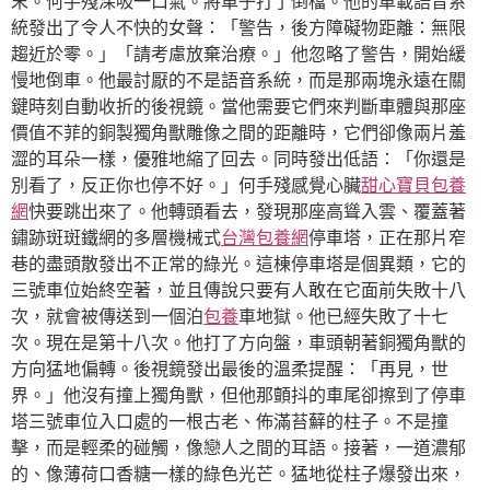
末。何手殘深吸一口氣。將車子打了倒檔。他的車載語音系
統發出了令人不快的女聲：「警告，後方障礙物距離：無限
趨近於零。」「請考慮放棄治療。」他忽略了警告，開始緩
慢地倒車。他最討厭的不是語音系統，而是那兩塊永遠在關
鍵時刻自動收折的後視鏡。當他需要它們來判斷車體與那座
價值不菲的銅製獨角獸雕像之間的距離時，它們卻像兩片羞
澀的耳朵一樣，優雅地縮了回去。同時發出低語：「你還是
別看了，反正你也停不好。」何手殘感覺心臟
甜心寶貝包養
網
快要跳出來了。他轉頭看去，發現那座高聳入雲、覆蓋著
鏽跡斑斑鐵網的多層機械式
台灣包養網
停車塔，正在那片窄
巷的盡頭散發出不正常的綠光。這棟停車塔是個異類，它的
三號車位始終空著，並且傳說只要有人敢在它面前失敗十八
次，就會被傳送到一個泊
包養
車地獄。他已經失敗了十七
次。現在是第十八次。他打了方向盤，車頭朝著銅獨角獸的
方向猛地偏轉。後視鏡發出最後的溫柔提醒：「再見，世
界。」他沒有撞上獨角獸，但他那顫抖的車尾卻擦到了停車
塔三號車位入口處的一根古老、佈滿苔蘚的柱子。不是撞
擊，而是輕柔的碰觸，像戀人之間的耳語。接著，一道濃郁
的、像薄荷口香糖一樣的綠色光芒。猛地從柱子爆發出來，