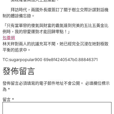
拜訪時代，兩國外長還簽訂了關于樹立交際計謀對話機
制的體諒備忘錄。
「只有當單戀的傻氣與財富的霸氣達到完美的五比五黃金比
例時，我的戀愛運勢才能回歸零點！」
包養網
林天秤對兩人的抗議充耳不聞，她已經完全沉浸在她對極致
平衡的追求中。
TC:sugarpopular900 69e8f4240547b0.88846371
發佈留言
發佈留言必須填寫的電子郵件地址不會公開。
必填欄位標示
為
*
留言
*