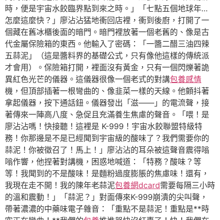
時，便是宇宙水餃臨界點到來之時。」「七點五個地球年…
怎麼這麼快？」廖沾沾猛地衝回店裡，衝到後廚，打開了一
個藏在舊冰櫃後面的暗門。暗門裡放著一個老舊的、像是古
代金屬保險箱的東西。他輸入了密碼：「一醬二醋三油四辣
五蒜泥」（這是醬料界的基礎公式，只有像他這樣的傳統派
才會用）。保險箱打開，裡面沒有黃金，只有一個閃爍著詭
異紅色光芒的儀器。這儀器很像一個老式的對講
包養感情
機，但頂部插著一根彎曲的、像韭菜一樣的天線。他顫抖著
拿起儀器，按下通話鈕。儀器發出「滋——」的電流聲，接
著傳來一陣高八度、急促且充滿養生焦慮的聲音。「喂！是
廖沾沾嗎！快接聽！這裡是 K-999！宇宙水餃聯盟特級特
務！你那邊是不是已經聞到宇宙級的酸味了？我們需要你的
蒜泥！你被徵召了！馬上！」廖沾沾的耳朵被這聲音震得嗡
嗡作響，他捏著對講機，困惑地喊道：「特務？酸味？等
等！我聞到的不是酸味！是麵粉過度膨脹的焦慮味！還有，
我現在走不開！我的陳年老蒜泥
包養網dcard
需要每隔三小時
的溫和震動！」「蒜泥？」對面傳來K-999崩潰的尖叫聲，
帶著濃濃的中藥味電子雜音：「重點不是蒜泥！重點是**時