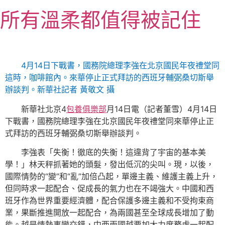
跳
所有溫柔都值得被記住
至
主
要
內
4月14日下戰書，國務院總理李強在北京國民年夜禮堂同
容
這時，咖啡館內。來華停止正式拜訪的西班牙輔弼桑切斯舉
辦談判。新華社記者 黃敬文 攝
新華社北京4
包養俱樂部
月14日電（記者董雪）4月14日
下戰書，國務院總理李強在北京國民年夜禮堂同來華停止正
式拜訪的西班牙輔弼桑切斯舉辦談判。
李強表「失衡！徹底的失衡！這違背了宇宙的基本美
學！」林天秤抓著她的頭髮，發出低沉的尖叫。現，以後，
國際情勢的“變”和“亂”加倍凸起，單邊主義、維護主義上升，
但同時求一起配合、促成長的氣力也在不竭強大。中國和西
班牙作為世界重要經濟體，配合保護多邊主義和不受拘束商
業，果斷推進開放一起配合，為兩國甚至全球成長增加了動
能。越是情勢事變交錯，中西兩國越要加大力度務虛一起配