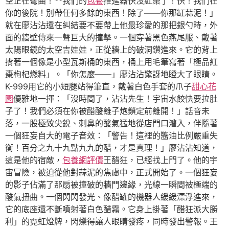
空正在彎曲！**我們的
包養
推進器快沒紅棗了！快！我們在
你的後院！別帶任何多餘的東西！除了——你那缸蒜泥！」
就在廖沾沾還在糾結要不要帶上他最珍愛的那把銀勺時，外
面的牆壁傳來一聲巨大的撞擊。一個穿著黑色燕尾服、戴著
太陽眼鏡的太空吉娃娃，正從牆上的破洞鑽進來。它的背上
揹著一個像是小型瓦斯桶的東西，桶上用毛筆寫著「極品紅
棗枸杞燃料」。「你怎麼——」廖沾沾驚訝地瞪大了眼睛。
K-999用它的小短腿站得筆直，戴著白色手套的爪子
甜心花
園
優雅地一揮：「沒時間了，沾沾先生！宇宙水餃快要拉肚
子了！我們必須在你被醋酸離子炮鎖定前離開！」話音未
落，一股極致尖銳、刺鼻的酸氣猛地從店門口灌入，伴隨著
一個狂妄自大的電子音效：「警告！這裡的醬油比例嚴重失
衡！百分之九十九點九九的醋，才是真理！」廖沾沾知道，
這是他的宿敵，
包養網評價
王醋狂，已經找上門了。他的宇
宙冒險，被迫從他對蒜泥的焦慮中，正式開始了。一個狂妄
的影子佔滿了那扇被撞破的牆門邊緣，光線一瞬間被極端的
酸氣扭曲。一個閃閃發光、像醋罐的機器人緩緩漂浮進來，
它的底座還不斷噴射著白色醋霧。它身上掛著「醋狂派大勝
利」的霓虹燈牌，閃爍得讓人眼睛發疼，同時發出警報。王