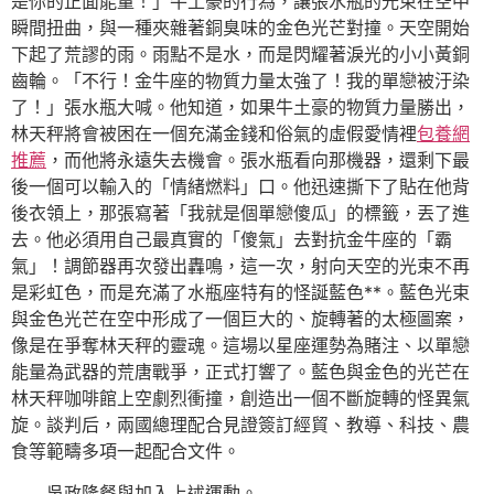
是你的正面能量！」牛土豪的行為，讓張水瓶的光束在空中
瞬間扭曲，與一種夾雜著銅臭味的金色光芒對撞。天空開始
下起了荒謬的雨。雨點不是水，而是閃耀著淚光的小小黃銅
齒輪。「不行！金牛座的物質力量太強了！我的單戀被汙染
了！」張水瓶大喊。他知道，如果牛土豪的物質力量勝出，
林天秤將會被困在一個充滿金錢和俗氣的虛假愛情裡
包養網
推薦
，而他將永遠失去機會。張水瓶看向那機器，還剩下最
後一個可以輸入的「情緒燃料」口。他迅速撕下了貼在他背
後衣領上，那張寫著「我就是個單戀傻瓜」的標籤，丟了進
去。他必須用自己最真實的「傻氣」去對抗金牛座的「霸
氣」！調節器再次發出轟鳴，這一次，射向天空的光束不再
是彩虹色，而是充滿了水瓶座特有的怪誕藍色**。藍色光束
與金色光芒在空中形成了一個巨大的、旋轉著的太極圖案，
像是在爭奪林天秤的靈魂。這場以星座運勢為賭注、以單戀
能量為武器的荒唐戰爭，正式打響了。藍色與金色的光芒在
林天秤咖啡館上空劇烈衝撞，創造出一個不斷旋轉的怪異氣
旋。談判后，兩國總理配合見證簽訂經貿、教導、科技、農
食等範疇多項一起配合文件。
吳政隆餐與加入上述運動。