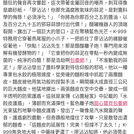
醋狂的聲音再次響起，這次帶著金屬回音的嘲弄，刺耳得像
是磨砂紙。「廖沾沾！你那充滿腐敗氣味的蒜泥，是對醬料
學的侮辱！必須淨化！」「你將為你那百分之五的醬油，以
及百分之九十五的邪惡蒜頭付出代價！」醋罐機器人的頂端
裂開，露出了一個巨大的管口，正在聚積藍色光芒。K-999
特務用它穿著燕尾服的小爪子，一把抓住了廖沾沾的褲腳催
促著他。「快點！沾沾先生！那是醋酸離子炮！專門用來溶
解有機發酵物的！」「它會把你的蒜泥在零點一秒內變成無
菌的、純淨的白醋！那是浩劫啊
包養網
！」「不准動我的蒜
泥！」廖沾沾發出了醬料學家對待信仰般的怒吼。他以一種
專業包水餃的極限速度，從旁邊的麵粉堆中抓起了兩團麵
皮。麵皮被他用氣功般的捏製手法，瞬間擴大成直徑三公尺
的巨大麵皮。他猛地擲出，兩張麵皮在空中交疊，變成一個
半透明的防禦護盾。這就是家傳《沾醬秘笈》中記載的「水
餃皮護盾」，薄韌而充滿彈性。藍色離子炮
甜心寶貝包養網
光束猛烈地擊中麵皮護盾，發出了一聲像是汽水開蓋的聲
音。護盾劇烈震動，但奇蹟般地擋住了攻擊，只是散發出濃
郁的麵香。「這麵皮的延展性！完美！但撐不了太久！」K-
999焦急地大喊，中藥味更濃了。廖沾沾知道，他必須帶走