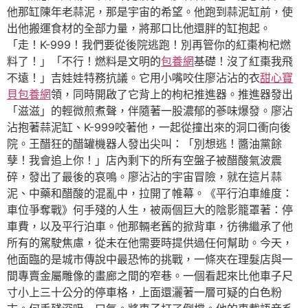
他那缸陳年老蒜泥，那是宇宙的希望。他跑到蒜泥缸前，使
出他搬運食材的全部力量，將那口比他還胖的缸抱起。
「走！K-999！我們要從後院逃跑！別再管你的紅棗枸杞燃
料了！」「不行！燃料是文明的
包養網
基礎！沒了紅棗我飛
不遠！」吉娃娃特務抗議。它用小嘴咬住廖沾沾的衣
甜心寶
貝包養網
領，同時開啟了它背上的枸杞推進器。推進器發出
「滋滋」的輕微煎煮聲，伴隨著一股濃郁的蔘味爆發。廖沾
沾抱著蒜泥缸、K-999咬著他，一起從撞出來的洞口衝向後
院。王醋狂的醋罐機器人發出尖叫：「別想逃！醬油黨餘
孽！我會追上你！」店內剩下的所有空盤子被醋酸氣波震
碎，發出了最後的哀鳴。廖沾沾的宇宙冒險，就在這片蒜
泥、中藥和醋酸的混亂中，拉開了帷幕。《平行泊車維度：
車位爭奪戰》何手殘的人生，被兩個巨大的陰影籠罩著：停
車費，以及平行泊車。他那輛老舊的掀背車，彷彿繼承了他
所有的駕駛焦慮，從未在他需要時提供過任何幫助。今天，
他面臨的是城市傳說中最恐怖的挑戰，一條夾在理髮店與一
間專賣金屬雕像的畫廊之間的窄巷。一個看起來比他車子尺
寸小上三十公分的停車格，上面還灑著一層可疑的白色粉