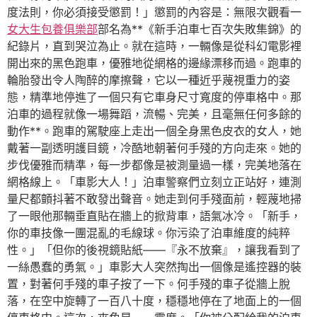
度法則，你必須接受懲罰！」懲罰的內容是：無限次觀看一
女大生包養俱樂部
部名為**《新手泊車七百次失敗集錦》的
紀錄片，直到哭泣為止。就在這時，一輛像是從科幻電影裡
開出來的黑色跑車，優雅地從網格的邊緣漂移而過。跑車的
輪胎發出令人陶醉的摩擦聲，它以一種近乎蔑視重力的姿
態，精準地停進了一個只有它車身尺寸寬度的停車格中。那
泊車的過程就像一場舞蹈，流暢、完美，且毫無任何多餘的
動作**。跑車的駕駛座上走出一個全身黑色皮衣的女人，她
戴著一副透明護目鏡，冷酷地朝著何手殘的方向走來。她的
步伐優雅而精準，每一步都像是被測量過一樣，完美地落在
網格線上。「車影大人！」泊車警察們立刻立正站好，連測
量尺都顫抖著不敢發出聲音。她走到何手殘面前，輕蔑地掃
了一眼他那輛垂直貼在牆上的掀背車，語氣冰冷。「新手，
你的車技像一團混亂的毛線球。你污染了泊車維度的純粹
性。」「但你的後視鏡貼紙——『永不放棄』，讓我看到了
一絲愚蠢的勇氣。」車影大人突然掏出一個像是遙控器的裝
置，對著何手殘的車子按了一下。何手殘的車子從牆上脫
落，在空中旋轉了一百八十度，穩穩地停在了地面上的一個