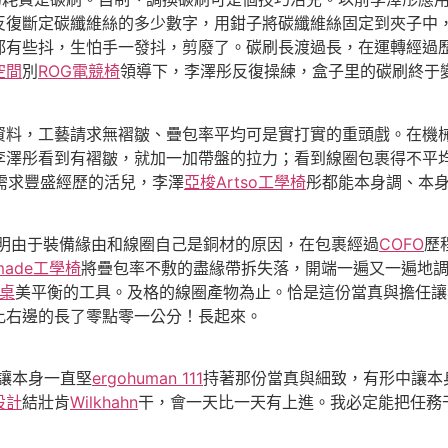
反復斷定碳纖維絲的多少數字，用鉗子將碳纖維絲固定到夾子中
都有些抖，生怕手一發抖，剪廢了。碳刷長渡過長，在運轉經過
空間
別
ROG電競椅
領導下，李澤彤反復操練，盒子里的碳刷終于
，工藝請求無褶皺、疊包率平均可是實打實的重頭戲。在機械
李澤彤看到有褶皺，就加一加帶盤的拉力；看到線圈包裹得不平
需求豐盛經歷的活兒，李澤
亞梭Artso工學椅
彤都能本身調、本
明由于裝備緣由和線圈自己是銅材的原因，在包裹經過
COFO
歷
tmade工學椅
將疊包率不敷的盡緣帶拆失落，開端一遍又一遍地
降桌
美平衡的工具。及格的線圈產物為止。恰是這份當真與擔任讓
比右邊的長了零點零一公分！長起來。
讓本身一直堅
ergohuman 111
持著那份當真與細致，有形中讓本
設計
結壯肯
Wilkhahn
干，會一天比一天有上進。我必定能把任務