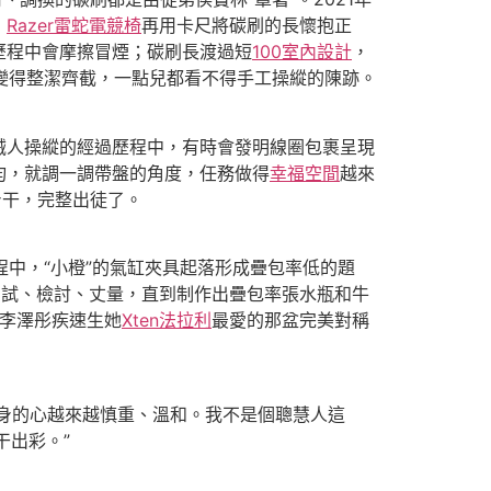
，
Razer雷蛇電競椅
再用卡尺將碳刷的長懷抱正
歷程中會摩擦冒煙；碳刷長渡過短
100室內設計
，
變得整潔齊截，一點兒都看不得手工操縱的陳跡。
人操縱的經過歷程中，有時會發明線圈包裹呈現
均，就調一調帶盤的角度，任務做得
幸福空間
越來
身干，完整出徒了。
程中，“小橙”的氣缸夾具起落形成疊包率低的題
調試、檢討、丈量，直到制作出疊包率張水瓶和牛
李澤彤疾速生她
Xten法拉利
最愛的那盆完美對稱
身的心越來越慎重、溫和。我不是個聰慧人這
干出彩。”