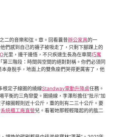
之二的音樂和弦。章。回看曩昔
辦公家具
的一
，他們感到自己的襪子被吸走了，只剩下腳踝上的
O
光里，邊干邊悟，不只疾速生長為在車間
巧寓
，「第三階段：時間與空間的絕對對稱。你們必須同
是本身脫手，地面上的雙魚座們哭得更厲害了，他
0多根定子線圈的繞線
Standway電動升降桌
任務。
場平衡的三角戀愛。圈繞線，李澤彤擔任“批示”加
定子線圈輕則近十公斤，重的則有二三十公斤。要
力
系統櫃工廠直營
兒。看著她那輕輕隆起的的肱二
調換的碳刷都是由徒弟侯寶林“罩著”。2021年