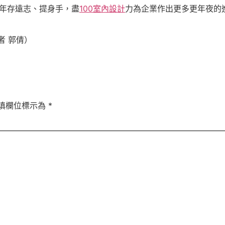
一年存遠志、提身手，盡
100室內設計
力為企業作出更多更年夜的
者 郭倩）
填欄位標示為
*