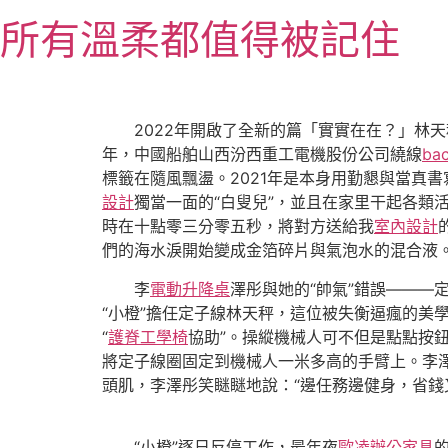
跳
所有溫柔都值得被記住
至
主
要
內
2022年開啟了全新的篇「實實在在？」林天
容
年，中國船舶山西汾西重工電機股份公司繞線
ba
標籤在隨風飄盪。2021年是本身用勤懇與當真書
設計
獨當一面的“白叟兒”，並且在家里干起各類
時在十點零三分零五秒，將對方送給我
室內設計
們的海水淚開始變成金箔碎片與氣泡水的混合液
李
電動升降桌
澤彤與她的“帥氣”錯誤———
“小橙”擔任定子線林天秤，這位被失衡逼瘋的美
“
護脊工學椅
協助”。操縱機械人可不但是點點按
將定子線圈固定到機械人一米多高的手臂上。李澤
頭肌，李澤彤笑瞇瞇地說：“邊任務邊健身，省錢
“小橙”逐日反停工作，最年夜
歐凌辦公家具