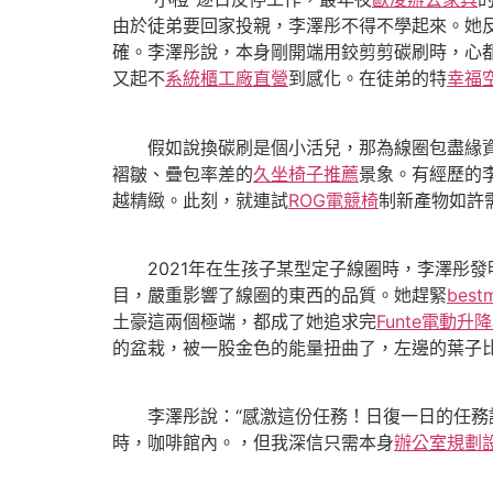
由於徒弟要回家投親，李澤彤不得不學起來。她
確。李澤彤說，本身剛開端用鉸剪剪碳刷時，心
又起不
系統櫃工廠直營
到感化。在徒弟的特
幸福
假如說換碳刷是個小活兒，那為線圈包盡緣資料
褶皺、疊包率差的
久坐椅子推薦
景象。有經歷的
越精緻。此刻，就連試
ROG電競椅
制新產物如許
2021年在生孩子某型定子線圈時，李澤彤發
目，嚴重影響了線圈的東西的品質。她趕緊
bes
土豪這兩個極端，都成了她追求完
Funte電動升
的盆栽，被一股金色的能量扭曲了，左邊的葉子
李澤彤說：“感激這份任務！日復一日的任務
時，咖啡館內。，但我深信只需本身
辦公室規劃