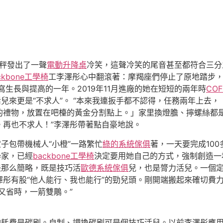
秤發出了一聲
電動升降桌
冷笑，這聲冷笑的尾音甚至都符合三分
ckbone工學椅
工李澤彤心中翻滾著：摩羯座們停止了原地踏步
寫生長與提高的一年。2019年11月進廠的她在短短的兩年時
COF
活兒來更是“不求人”。 “本來我連扳手都不認得，任務兩年上去
的禮物，放置在吧檯的黃金分割點上。」家里換燈膽、擰螺絲都
。再也不求人！”李澤彤帶著點自豪地說。
定子包帶機械人“小橙”一路繁忙
綠的系統傢俱
著，一天要完成10
學家，已經
backbone工學椅
決定要用她自己的方式，強制創造一
鈕那么簡略，既是技巧活
歐德系統傢俱
兒，也是膂力活兒。一個
彤有股“他人能行、我也能行”的勁兒頭。剛開端搬起來確切費
又省時，一箭雙鵰。”
的耗費是碳刷。自制、調換碳刷可是個技巧活兒。以前李澤彤應用、