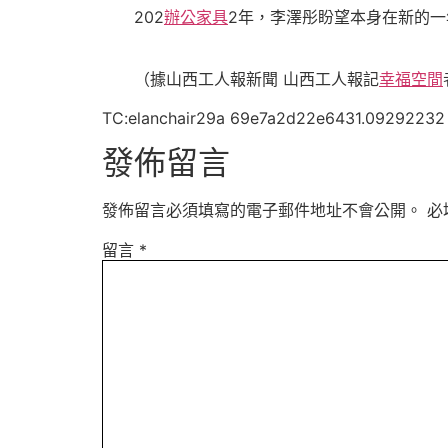
202
辦公家具
2年，李澤彤盼望本身在新的
（據山西工人報新聞 山西工人報記
幸福空間
TC:elanchair29a 69e7a2d22e6431.09292232
發佈留言
發佈留言必須填寫的電子郵件地址不會公開。
必
留言
*