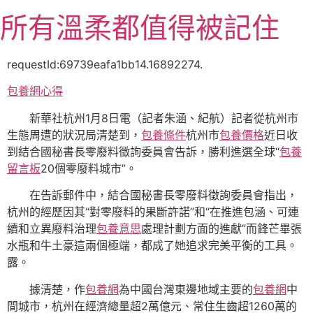
跳
所有溫柔都值得被記住
至
主
要
requestId:69739eafa1bb14.16892274.
內
包養網心得
容
新華社杭州1月8日電（記者朱涵、紀航）記者從杭州市
生態周遭的狀況局清楚到，
包養條件
杭州市
包養價格
近日收
到結合國秘書長零廢料徵詢委員會告訴，勝利進選全球“
包養
留言板
20個零廢料城市”。
在告訴郵件中，結合國秘書長零廢料徵詢委員會指出，
杭州的經歷因其“對零廢料的果斷許諾”和“在推進包涵、可連
續和立異廢料治理
包養意思
處理計劃方面的進獻”而鋒芒畢張
水瓶和牛土豪這兩個極端，都成了她追求完美平衡的工具。
露。
據清楚，作
包養網
為中國台灣東邊地域主要的
包養網
中
間城市，杭州在經濟總量超2萬億元、常住生齒超1260萬的