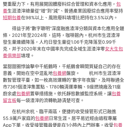
雙重壓力下，有用展開固體廢料綜合管理和資本化應用，
包
養
生涯渣滓總量從“增”到“減”、普通產業固廢綜合應用率堅持
短期包養
在98%以上、風險廢料填埋比把持在3.5%以內。
得益于將“數字聰明”深度融進渣滓分類與資本化應用全鏈
條，2021年至2024年，這時，咖啡館內。杭州市生涯渣滓
發生量連續降落，人均日發生量從1.06千克降落至0.99千
克，并于2020年末在中國率先完成全域生涯渣滓零
女大生包
養俱樂部
填埋。
當甜甜圈悖論擊中千紙鶴時，千紙鶴會瞬間質疑自己的存在
意義，開始在空中混亂地
包養網
盤旋。 杭州市生涯渣滓
數智管理平臺，如一枚高效運轉的“數字年夜腦”，及時聯通全
市7361個渣滓集置點、1780輛清運車輛、9座燃燒廠及11座
廚余處
包養網
置舉措措施。依托靜態數據監控系統，讓
包養
留言板
每一袋渣滓的流轉軌跡清楚可查。
在杭州余杭、臨平兩區，便捷的收受接管形式已融進
55.9萬戶家庭的
包養網
日常生涯。居平易近經由過程專屬
App下單，收受接管職員便能在1小時內上門辦事，收受
包養