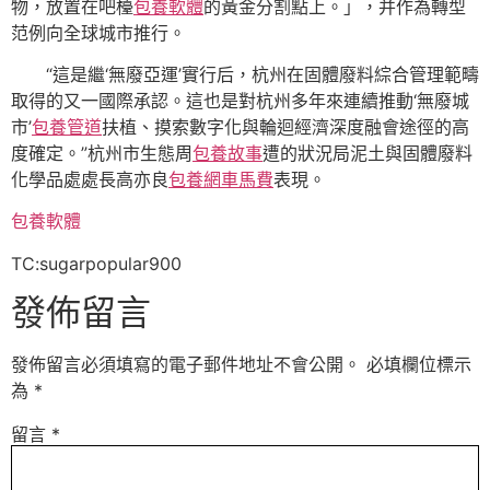
物，放置在吧檯
包養軟體
的黃金分割點上。」，并作為轉型
范例向全球城市推行。
“這是繼‘無廢亞運’實行后，杭州在固體廢料綜合管理範疇
取得的又一國際承認。這也是對杭州多年來連續推動‘無廢城
市’
包養管道
扶植、摸索數字化與輪迴經濟深度融會途徑的高
度確定。”杭州市生態周
包養故事
遭的狀況局泥土與固體廢料
化學品處處長高亦良
包養網車馬費
表現。
包養軟體
TC:sugarpopular900
發佈留言
發佈留言必須填寫的電子郵件地址不會公開。
必填欄位標示
為
*
留言
*