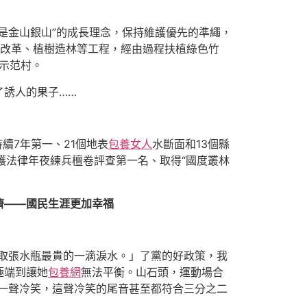
是金山銀山”的成長理念，保持維護優先的準繩，
改革、植樹造林等工程，經由過程扶植綠色竹
昭示范村。
了誘人的果子……
續7年第一、21個地表
包養女人
水斷面和13個縣
護法律年夜練兵檀卷評查第一名、取得“國度叢林
濟——國民生涯更加幸福
取張水瓶最貴的一滴淚水。」了黨的好政策，我
極端到讓她
包養網
無法平衡。山石頭，運動場合
了一聲冷笑，這聲冷笑的尾音甚至都符合三分之二