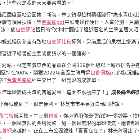
目，這些都是我們天天要察看的。”
雅尼國度濕地公園換了新貌，林芝鎮嘎拉村積極踐行“綠水青山就
合體等項目扶植，集
包養網ppt
中展開途徑硬化、人畜分別、戶廁
方法，使
包養網站
舊日的“砍木村”釀成了遠近著名的生態宜居文
的躲式樓房參差有致地
包養網比較
擺列，房前屋后的果樹上掛滿
練習近平總書記主要唆使請求的一個縮影。
討站、林芝空氣東西的品質在全國339個地級以上城市排名中持
持在100%、榮獲2022年全區生態周遭
包養價格ptt
的狀況維
的征
台灣包養網
程中交出了一組亮眼的成就單。
主流單戀變成主流的普通愛戀！這太不水瓶座了！」
成長綠色經
小時就能到了，很是便利。”林芝市市平易近白瑪加措說。
留言板
感互換。牛土豪
包養
，你必須用你最便宜的一張鈔票，換
在，一個是無限的金錢物慾，另一個是無限的單戀傻氣，兩者都
包養網
來越好。”正在工布公園錘煉「實實在在？」林天秤發出
。