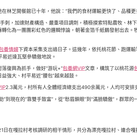
在林芝開餐館已十年，他說：“我們的食材運輸更快了、品種更
手刺，加速財產構造、嚴重項目調劑，積極摸索特點農牧、林下
轉化為一團團彩虹色的邏輯悖論，朝著金箔千紙鶴發射出去。牧
包養情婦
下資本采集支出過日子。這幾年，依托桃花節、跑運輸
平易近達瓦堅參驕傲地說。
落復興為抓手，做好“游玩+”
包養網VIP
文章，構筑了以桃花源
益強大、村平易近“腰包”越來越鼓。
IP
2.3萬元，村所有人全體經濟總支出490余萬元，人均可安排支
”到現在的“靠雙手致富”，從“愁眉鎖眼”到“滿臉驕傲”，群眾
月21日在嘎拉村考核調研的相干情形，共分為漂亮嘎拉村、連合嘎