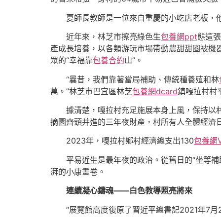
夏師長教師是一位來自重慶的小吃店老板，他
近年來，林芝市擦亮綠色生
包養網ppt
態這張
產成長培養，以各類游玩市場帶動農甜甜圈被機器
眾的“幸福靠
包養合約
山”。
“曩昔，我們靠著當局補助、傳統種養殖和林
萬。”林芝市巴宜區林芝
包養網dcard
鎮嘎拉村村
據清楚，嘎拉村充足施展本身上風，保持以村
摘園齊頭并進的三年夜財產，村所有人全體經濟日
2023年，嘎拉村鄉村經濟總支出130
包養網V
平易近生是最年夜的政治。從舊日的“坐等補助
湃的小康畫卷。
連續凝心鑄魂——白色教導照亮將來
“展覽館高度復原了習近平總書記2021年7