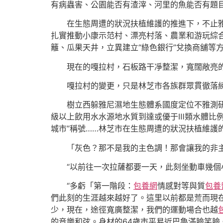
有病蟲害、公園能否有渣滓、河里的魚能否有題
在生態周遭的狀況扶植維護的推進下，不止
扎實推動小康示范村、漂亮村落、農業和游玩綜
籬、瓜果天井，立異建立“綠色銀行”兌換商舖等
現在的嘎拉村，石板路干凈整潔，寬闊敞亮
嘎拉村的變更，只是林芝市各族群眾貫徹落
樹立西躲雅尼濕地生態體系國度定位不雅測研
級以上飲用水水源地水質到達或優于Ⅲ類水體比例堅
城市”稱號……林芝市在生態周遭的狀況扶植維護
「灰色？那不是我的主色調！那會讓我的非
“以前往一次拉薩都要一天，此刻坐動車幾個
“多虧「第一階段：
包養網
情感對等與質
包養
們此刻的生涯越來越好了。這里以前都是荒而現
少，現在，途徑寬廣整潔，我們的運動場合也越
的音樂和弦。身材的64歲市平易近巴魯滿臉笑臉