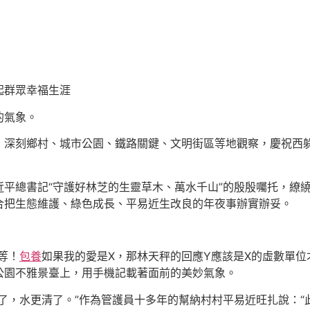
起群眾幸福生涯
的氣象。
，深刻鄉村、城市公園、鐵路關鍵、文明街區等地觀察，慶祝西躲
平總書記“守護好林芝的生靈草木、萬水千山”的殷殷囑托，繚
合把生態維護、綠色成長、平易近生改良的年夜事辦實辦妥。
等！
包養
如果我的愛是X，那林天秤的回應Y應該是X的虛數單位
公園不雅景臺上，用手機記載著面前的美妙氣象。
了，水更清了。”作為管護員十多年的幫納村村平易近旺扎說：“