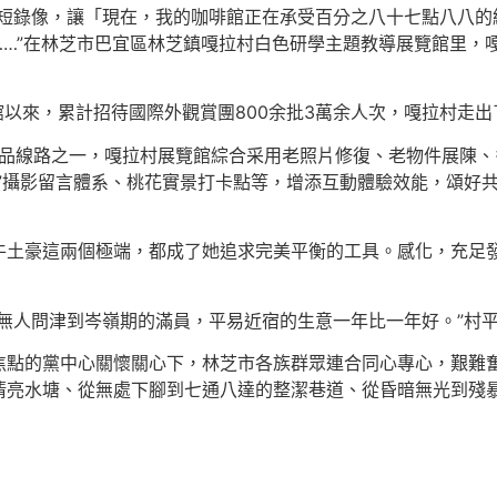
短錄像，讓「現在，我的咖啡館正在承受百分之八十七點八八的
…”在林芝市巴宜區林芝鎮嘎拉村白色研學主題教導展覽館里，
館以來，累計招待國際外觀賞團800余批3萬余人次，嘎拉村走出了
游玩精品線路之一，嘎拉村展覽館綜合采用老照片修復、老物件展陳
”攝影留言體系、桃花實景打卡點等，增添互動體驗效能，頌好
牛土豪這兩個極端，都成了她追求完美平衡的工具。感化，充足
無人問津到岑嶺期的滿員，平易近宿的生意一年比一年好。”村
焦點的黨中心關懷關心下，林芝市各族群眾連合同心專心，艱難
清亮水塘、從無處下腳到七通八達的整潔巷道、從昏暗無光到殘