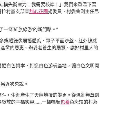
結構失衡壓力！我需要校準！」我們來重溫下習
嘎拉村黨支部宣
甜心花園
揚委員、村委會副主任尼
一條‘紅旅綠游’的新門路。”
、多媒體錄像展播體系、電子平面沙盤、紅外線感
共產黨的恩惠、辦妥老蒼生的展覽、講好村里人的
發掘白色資本，打造白色游玩基地，讓白色文明開
平易近次央說。
奮斗，生涯產生了天翻地覆的變更。從混亂無章到
暴綻放的幸福笑容……一幅幅顏
包養
色斑斕的村落