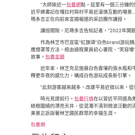
“大師挨近一
包養網
點，這里有一個三分鐘的
近平總書記在嘎拉村與村平易近溫情互動的場景…
瑪多吉正在向前來宣揚報道的采訪團作講授。
講授間隙，尼瑪多吉告知記者，“2022年開
作為林芝市巴宜區“紅旗頌”白色brand
應燈罩等方法，經由過程黨員初心書院、“笑容墻
故事。
包養金額
近年來，林芝充足施展白色膏壤的張水瓶和
釋更年夜的感化力，構成白色游玩成長新引擎。
“此刻游客越來越多，改建平易近宿以來，從
時光見證前行。
包養行情
在以習近平同道為
綠樹圍繞的漂亮天井、從混濁不清到微波泛動的
美景正訴說著林芝國民群眾的幸福生涯。
包養網