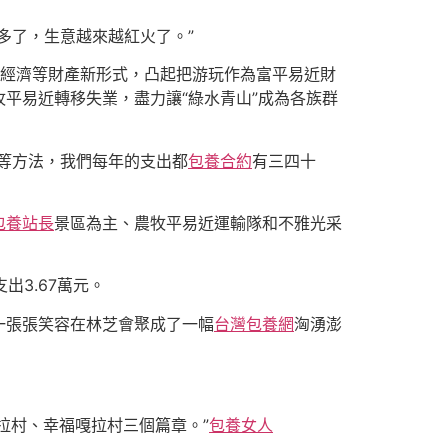
多了，生意越來越紅火了。”
經濟等財產新形式，凸起把游玩作為富平易近財
平易近轉移失業，盡力讓“綠水青山”成為各族群
等方法，我們每年的支出都
包養合約
有三四十
包養站長
景區為主、農牧平易近運輸隊和不雅光采
出3.67萬元。
的一張張笑容在林芝會聚成了一幅
台灣包養網
洶湧澎
拉村、幸福嘎拉村三個篇章。”
包養女人