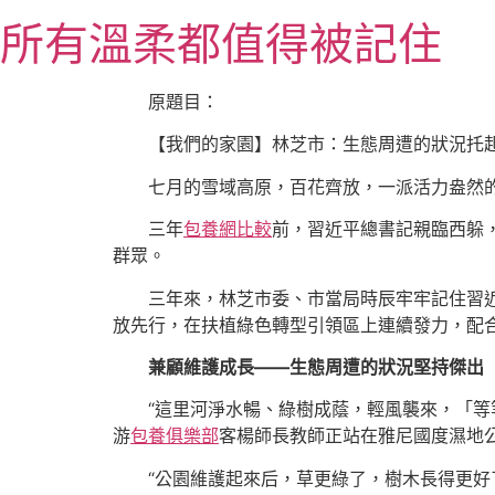
跳
所有溫柔都值得被記住
至
主
要
原題目：
內
【我們的家園】林芝市：生態周遭的狀況托
容
七月的雪域高原，百花齊放，一派活力盎然
三年
包養網比較
前，習近平總書記親臨西躲
群眾。
三年來，林芝市委、市當局時辰牢牢記住習近
放先行，在扶植綠色轉型引領區上連續發力，配
兼顧維護成長——生態周遭的狀況堅持傑出
“這里河淨水暢、綠樹成蔭，輕風襲來，「等
游
包養俱樂部
客楊師長教師正站在雅尼國度濕地
“公園維護起來后，草更綠了，樹木長得更好