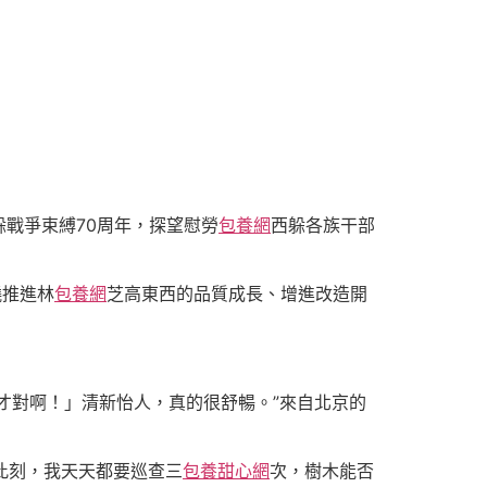
戰爭束縛70周年，探望慰勞
包養網
西躲各族干部
繞推進林
包養網
芝高東西的品質成長、增進改造開
才對啊！」清新怡人，真的很舒暢。”來自北京的
此刻，我天天都要巡查三
包養甜心網
次，樹木能否