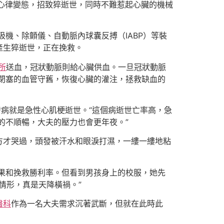
心律變態，招致猝逝世，同時不難惹起心臟的機械
機、除顫儀、自動脈內球囊反搏（IABP）等裝
產生猝逝世，正在挽救。
所
送血，冠狀動脈則給心臟供血。一旦冠狀動脈
閉塞的血管守舊，恢復心臟的灌注，拯救缺血的
發病就是急性心肌梗逝世。“這個病逝世亡率高，急
的不順暢，大夫的壓力也會更年夜。”
方才哭過，頭發被汗水和眼淚打濕，一縷一縷地粘
果和挽救勝利率。但看到男孩身上的校服，她先
情形，真是天降橫禍。”
醫科
作為一名大夫需求沉著武斷，但就在此時此