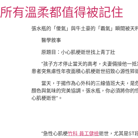
跳
所有溫柔都值得被記住
至
主
要
張水瓶的「傻氣」與牛土豪的「霸氣」瞬間被天
內
醫學敘事
容
原題目：小心肌梗逝世找上青丁壯
“孩子方才停止當天的高考，夫妻倆接他一抵
患者突焦慮性年夜面積心肌梗逝世招致心源性猝
當天，于揚作為心外科的三線值班大夫，是
顏色與氣味的完美協調。張水瓶，你必須將你的怪
心肌梗逝世”。
“急性心肌梗
竹科 員工健檢
逝世，尤其是ST