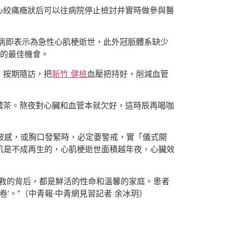
心絞痛癥狀后可以往病院停止檢討并實時做參與醫
病即表示為急性心肌梗逝世，此外冠脈體系缺少
的最佳機會。
，按期隨訪，把
新竹 健檢
血壓把持好，削減血管
濃茶。熬夜對心臟和血管本就欠好，這時辰再喝咖
扯破感，或胸口發緊時，必定要警戒，實「儀式開
肌是不成再生的，心肌梗逝世面積越年夜，心臟效
挽救的背后，都是鮮活的性命和溫馨的家庭。患者
’。”（
中青報·中青網見習記者 余冰玥
）