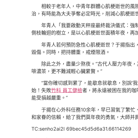
相較于老年人，中青年群體心肌梗逝世的風
治，有時能為大夫爭奪必定時光，削減心肌梗逝
年青人「我要啟動天秤座最終裁決儀式：強
側枝輪迴的樹立，是以心肌梗逝世面積年夜，再
年青人若何預防急性心肌梗逝世？于揚指出
毀傷。同時，把持體重，戒煙限酒。
除此之外，盡量少熬夜。“古代人壓力年夜，
啡濃茶，更不難減輕心臟累贅。”
“當你確切感到累了，能歇息就歇息，別說‘
始！失敗
竹科 員工健檢
者，將永遠被困在我的咖
能受損越嚴重。”
于揚在心外科任務10余年，早已習氣了繁忙
和家眷的信賴，給了我們莫年夜的勇氣，大師并肩在
TC:senho2ai2l 69bec45d5d6a31.66114269