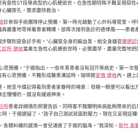
患有急性ST段舉高型的心肌梗逝世，在急性期特殊不難呈現惡性
許心臟穿孔，需求盡快救治。
檢
診參與手術團隊停止預備，第一時光啟動了心外科導管室，呼吸
職員嚴重地等候著患者轉運，卻再次接到急診的德律風——患者
個步驟則是急診手術。“心臟是全身的輸血泵，給全身器官
康德診
工診所 健檢
當產生急性心肌梗逝世時，必需盡早、盡量完整地把
心思預備。”于揚指出，一些年青患者沒有冠芥蒂病史，第一次
沒有心思預備，不難形成醫患溝這時，咖啡館
安慎 健檢
內。通上
通，她至今還記得看到患者家眷時的場景：母親一眼便可以看出
神志懵懵的，還沒有緩過神來。
診所
患者詳細情形照實告訴，同時客不雅闡明疾病能夠帶來的后
生時，于揚遲疑了，“孩子自己測試就面對壓力，現在又呈現這種
，各類糾纏的感情一會兒涌進了于揚的腦海。“我深知，
新竹 家