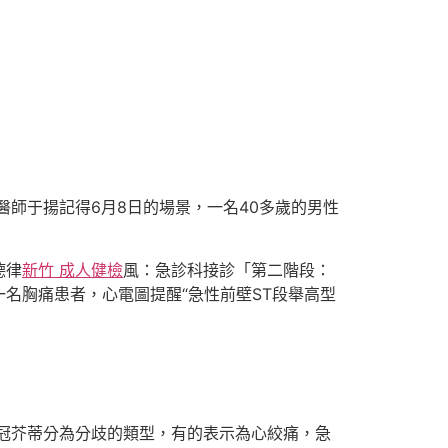
醫師于揚記得6月8日的場景，一名40多歲的男性
德律
新竹 成人健檢
風：急診科接診「第二階段：
名胸痛患者，心電圖提醒“急性前壁ST段舉高型
，冠芥蒂分為分歧的類型，有的表示為心絞痛，急