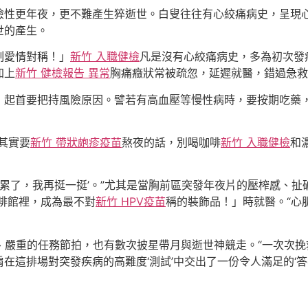
險性更年夜，更不難產生猝逝世。白叟往往有心絞痛病史，呈現
世的產生。
制愛情對稱！」
新竹 入職健檢
凡是沒有心絞痛病史，多為初次發
加上
新竹 健檢報告 異常
胸痛癥狀常被疏忽，延遲就醫，錯過急救
，起首要把持風險原因。譬若有高血壓等慢性病時，要按期吃藥
其實要
新竹 帶狀皰疹疫苗
熬夜的話，別喝咖啡
新竹 入職健檢
和
我累了，我再挺一挺’。”尤其是當胸前區突發年夜片的壓榨感、
啡館裡，成為最不對
新竹 HPV疫苗
稱的裝飾品！」時就醫。“心
、嚴重的任務節拍，也有數次披星帶月與逝世神競走。“一次次
這排場對突發疾病的高難度‘測試’中交出了一份令人滿足的‘答卷