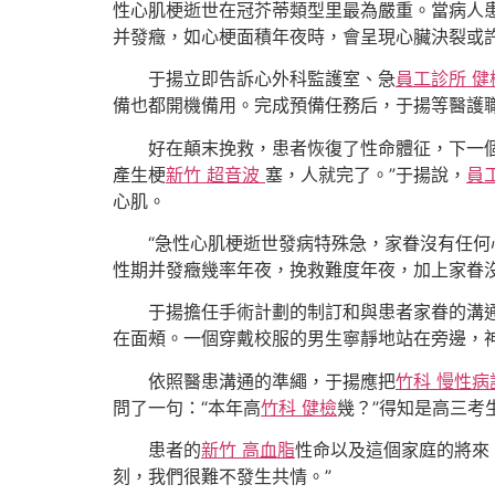
性心肌梗逝世在冠芥蒂類型里最為嚴重。當病人
并發癥，如心梗面積年夜時，會呈現心臟決裂或
于揚立即告訴心外科監護室、急
員工診所 健
備也都開機備用。完成預備任務后，于揚等醫護
好在顛末挽救，患者恢復了性命體征，下一
產生梗
新竹 超音波
塞，人就完了。”于揚說，
員
心肌。
“急性心肌梗逝世發病特殊急，家眷沒有任何
性期并發癥幾率年夜，挽救難度年夜，加上家眷
于揚擔任手術計劃的制訂和與患者家眷的溝
在面頰。一個穿戴校服的男生寧靜地站在旁邊，
依照醫患溝通的準繩，于揚應把
竹科 慢性病
問了一句：“本年高
竹科 健檢
幾？”得知是高三考
患者的
新竹 高血脂
性命以及這個家庭的將來
刻，我們很難不發生共情。”