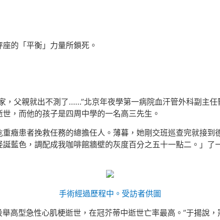
秤座的「平衡」力量所鎖死。
家，父親就出不測了……”北京年夜學第一病院血汗管外科副主任
逝世，而他的孩子是四周中學的一名高三先生。
危重癥患者挽救任務的總擔任人。薄暮，她剛交班巡查完就接到
誕藍色，調配成我咖啡館牆壁的灰度百分之五十一點二。」了一
手術經過歷程中。受訪者供圖
段舉高型急性心肌梗逝世，在冠芥蒂中逝世亡率最高。”于揚說