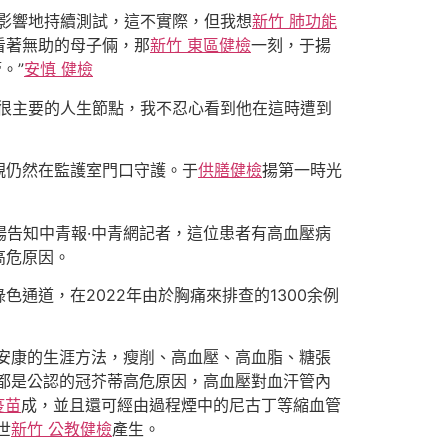
影響地持續測試，這不實際，但我想
新竹 肺功能
看著無助的母子倆，那
新竹 東區健檢
一刻，于揚
。”
安慎 健檢
很主要的人生節點，我不忍心看到他在這時遭到
親仍然在監護室門口守護。于
供膳健檢
揚第一時光
揚告知中青報·中青網記者，這位患者有高血壓病
高危原因。
通道，在2022年由於胸痛來排查的1300余例
安康的生涯方法，瘦削、高血壓、高血脂、糖張
都是公認的冠芥蒂高危原因，高血壓對血汗管內
疫苗
成，並且還可經由過程煙中的尼古丁等縮血管
世
新竹 公教健檢
產生。