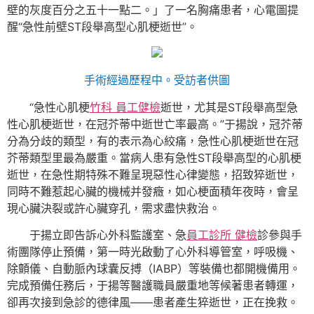
壁的灰度百分之五十一點二。」了一名胸痛患者，心電圖提
醒“急性前壁ST段舉高型心肌梗逝世”。
手術經過歷程中。受訪者供圖
“急性心肌梗
竹科 員工健檢
逝世，尤其是ST段舉高型急
性心肌梗逝世，在冠芥蒂中逝世亡率最高。”于揚說，冠芥蒂
分為分歧的類型，有的表示為心絞痛，急性心肌梗逝世在冠
芥蒂類型里最為嚴重。當病人患有急性ST段舉高型的心肌梗
逝世，在急性期特殊不難呈現惡性心律變態，招致猝逝世，
同時不難惹起心臟的機械并發癥，如心梗面積年夜時，會呈
現心臟決裂或許心臟穿孔，需求盡快救治。
于揚立即告訴心外科監護室、急
員工診所 健檢
診參與手
術團隊停止預備，第一時光啟動了心外科導管室，呼吸機、
除顫儀、自動脈內球囊反搏（IABP）等裝備也都開機備用。
完成預備任務后，于揚等醫護職員嚴重地等候著患者轉運，
卻再次接到急診的德律風——患者產生猝逝世，正在挽救。