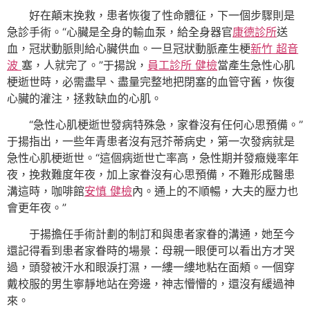
好在顛末挽救，患者恢復了性命體征，下一個步驟則是
急診手術。“心臟是全身的輸血泵，給全身器官
康德診所
送
血，冠狀動脈則給心臟供血。一旦冠狀動脈產生梗
新竹 超音
波
塞，人就完了。”于揚說，
員工診所 健檢
當產生急性心肌
梗逝世時，必需盡早、盡量完整地把閉塞的血管守舊，恢復
心臟的灌注，拯救缺血的心肌。
“急性心肌梗逝世發病特殊急，家眷沒有任何心思預備。”
于揚指出，一些年青患者沒有冠芥蒂病史，第一次發病就是
急性心肌梗逝世。“這個病逝世亡率高，急性期并發癥幾率年
夜，挽救難度年夜，加上家眷沒有心思預備，不難形成醫患
溝這時，咖啡館
安慎 健檢
內。通上的不順暢，大夫的壓力也
會更年夜。”
于揚擔任手術計劃的制訂和與患者家眷的溝通，她至今
還記得看到患者家眷時的場景：母親一眼便可以看出方才哭
過，頭發被汗水和眼淚打濕，一縷一縷地粘在面頰。一個穿
戴校服的男生寧靜地站在旁邊，神志懵懵的，還沒有緩過神
來。