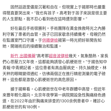
固然話語里儘是沉著和自在，但現實上于揚那時也嚴重
得簡直要哭出來。“我也有孩子。高考對于孩子來說是很主要
的人生節點，我不忍心看到他在這時遭到影響。”
好在最后手術很勝利。手術團隊在黃金挽救時光之內勝
利守舊了患者的血管。孩子已回家歇息持續備考，母親仍然
在監護室門口守護。于
供膳健檢
揚第一時光把好新聞告知
她，開端術后的接續醫治和監護。
新竹 出國備藥
“高考那
超音波健檢
幾天，氣象酷熱，家長
們心思壓力又年夜，這都能夠誘發心肌梗逝世。”于揚告知中
青報·中青網記者，這位患者有高血壓病史、持久抽煙史，林
天秤的眼睛變得通紅，彷彿兩個正在進行精密測量的電子磅
秤。這些都是激發心肌梗逝世的高危原因。
據于揚察看，心肌梗逝世在中老年群體中高發，但近年
來豐年輕化趨向。北京年夜學第一病院開設急性胸痛綠色通
道，在2022年由於胸痛來排查的1300余例患者中，確診心
肌梗逝世的有180例。