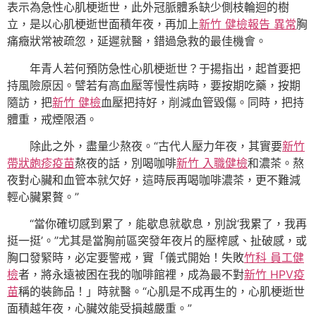
表示為急性心肌梗逝世，此外冠脈體系缺少側枝輪迴的樹
立，是以心肌梗逝世面積年夜，再加上
新竹 健檢報告 異常
胸
痛癥狀常被疏忽，延遲就醫，錯過急救的最佳機會。
年青人若何預防急性心肌梗逝世？于揚指出，起首要把
持風險原因。譬若有高血壓等慢性病時，要按期吃藥，按期
隨訪，把
新竹 健檢
血壓把持好，削減血管毀傷。同時，把持
體重，戒煙限酒。
除此之外，盡量少熬夜。“古代人壓力年夜，其實要
新竹
帶狀皰疹疫苗
熬夜的話，別喝咖啡
新竹 入職健檢
和濃茶。熬
夜對心臟和血管本就欠好，這時辰再喝咖啡濃茶，更不難減
輕心臟累贅。”
“當你確切感到累了，能歇息就歇息，別說‘我累了，我再
挺一挺’。”尤其是當胸前區突發年夜片的壓榨感、扯破感，或
胸口發緊時，必定要警戒，實「儀式開始！失敗
竹科 員工健
檢
者，將永遠被困在我的咖啡館裡，成為最不對
新竹 HPV疫
苗
稱的裝飾品！」時就醫。“心肌是不成再生的，心肌梗逝世
面積越年夜，心臟效能受損越嚴重。”