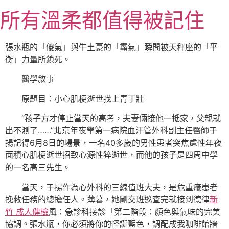
跳
所有溫柔都值得被記住
至
主
要
張水瓶的「傻氣」與牛土豪的「霸氣」瞬間被天秤座的「平
內
衡」力量所鎖死。
容
醫學敘事
原題目：小心肌梗逝世找上青丁壯
“孩子方才停止當天的高考，夫妻倆接他一抵家，父親就
出不測了……”北京年夜學第一病院血汗管外科副主任醫師于
揚記得6月8日的場景，一名40多歲的男性患者突焦慮性年夜
面積心肌梗逝世招致心源性猝逝世，而他的孩子是四周中學
的一名高三先生。
當天，于揚作為心外科的三線值班大夫，是危重癥患者
挽救任務的總擔任人。薄暮，她剛交班巡查完就接到德律
新
竹 成人健檢
風：急診科接診「第二階段：顏色與氣味的完美
協調。張水瓶，你必須將你的怪誕藍色，調配成我咖啡館牆