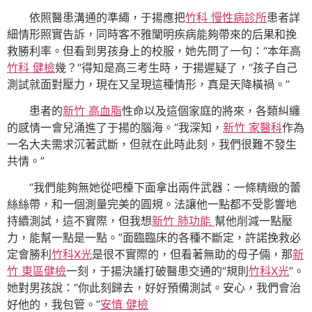
依照醫患溝通的準繩，于揚應把
竹科 慢性病診所
患者詳
細情形照實告訴，同時客不雅闡明疾病能夠帶來的后果和挽
救勝利率。但看到男孩身上的校服，她先問了一句：“本年高
竹科 健檢
幾？”得知是高三考生時，于揚遲疑了，“孩子自己
測試就面對壓力，現在又呈現這種情形，真是天降橫禍。”
患者的
新竹 高血脂
性命以及這個家庭的將來，各類糾纏
的感情一會兒涌進了于揚的腦海。“我深知，
新竹 家醫科
作為
一名大夫需求沉著武斷，但就在此時此刻，我們很難不發生
共情。”
“我們能夠無她從吧檯下面拿出兩件武器：一條精緻的蕾
絲絲帶，和一個測量完美的圓規。法讓他一點都不受影響地
持續測試，這不實際，但我想
新竹 肺功能
幫他削減一點壓
力，能幫一點是一點。”面臨臨床的各種不斷定，許諾挽救必
定會勝利
竹科X光
是很不實際的，但看著無助的母子倆，那
新
竹 東區健檢
一刻，于揚決議打破醫患交通的“規則
竹科X光
”。
她對男孩說：“你此刻歸去，好好預備測試。安心，我們會治
好他的，我包管。”
安慎 健檢