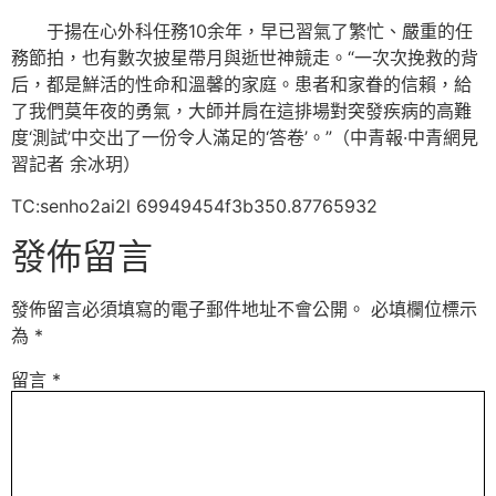
于揚在心外科任務10余年，早已習氣了繁忙、嚴重的任
務節拍，也有數次披星帶月與逝世神競走。“一次次挽救的背
后，都是鮮活的性命和溫馨的家庭。患者和家眷的信賴，給
了我們莫年夜的勇氣，大師并肩在這排場對突發疾病的高難
度‘測試’中交出了一份令人滿足的‘答卷’。”（
中青報·中青網見
習記者 余冰玥
）
TC:senho2ai2l 69949454f3b350.87765932
發佈留言
發佈留言必須填寫的電子郵件地址不會公開。
必填欄位標示
為
*
留言
*