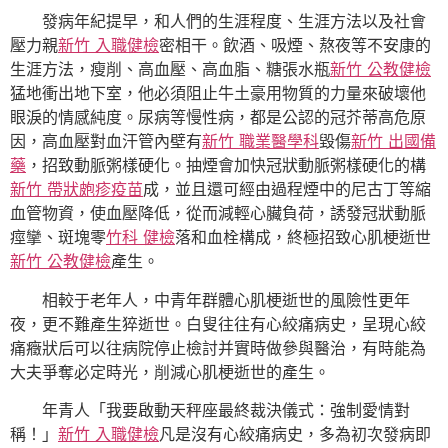
發病年紀提早，和人們的生涯程度、生涯方法以及社會
壓力親
新竹 入職健檢
密相干。飲酒、吸煙、熬夜等不安康的
生涯方法，瘦削、高血壓、高血脂、糖張水瓶
新竹 公教健檢
猛地衝出地下室，他必須阻止牛土豪用物質的力量來破壞他
眼淚的情感純度。尿病等慢性病，都是公認的冠芥蒂高危原
因，高血壓對血汗管內壁有
新竹 職業醫學科
毀傷
新竹 出國備
藥
，招致動脈粥樣硬化。抽煙會加快冠狀動脈粥樣硬化的構
新竹 帶狀皰疹疫苗
成，並且還可經由過程煙中的尼古丁等縮
血管物資，使血壓降低，從而減輕心臟負荷，誘發冠狀動脈
痙攣、斑塊零
竹科 健檢
落和血栓構成，終極招致心肌梗逝世
新竹 公教健檢
產生。
相較于老年人，中青年群體心肌梗逝世的風險性更年
夜，更不難產生猝逝世。白叟往往有心絞痛病史，呈現心絞
痛癥狀后可以往病院停止檢討并實時做參與醫治，有時能為
大夫爭奪必定時光，削減心肌梗逝世的產生。
年青人「我要啟動天秤座最終裁決儀式：強制愛情對
稱！」
新竹 入職健檢
凡是沒有心絞痛病史，多為初次發病即