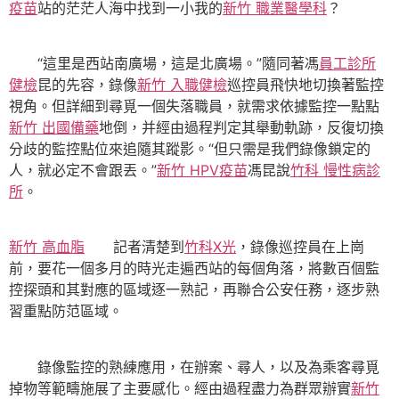
疫苗
站的茫茫人海中找到一小我的
新竹 職業醫學科
？
“這里是西站南廣場，這是北廣場。”隨同著馮
員工診所
健檢
昆的先容，錄像
新竹 入職健檢
巡控員飛快地切換著監控
視角。但詳細到尋覓一個失落職員，就需求依據監控一點點
新竹 出國備藥
地倒，并經由過程判定其舉動軌跡，反復切換
分歧的監控點位來追隨其蹤影。“但只需是我們錄像鎖定的
人，就必定不會跟丟。”
新竹 HPV疫苗
馮昆說
竹科 慢性病診
所
。
新竹 高血脂
記者清楚到
竹科X光
，錄像巡控員在上崗
前，要花一個多月的時光走遍西站的每個角落，將數百個監
控探頭和其對應的區域逐一熟記，再聯合公安任務，逐步熟
習重點防范區域。
錄像監控的熟練應用，在辦案、尋人，以及為乘客尋覓
掉物等範疇施展了主要感化。經由過程盡力為群眾辦實
新竹