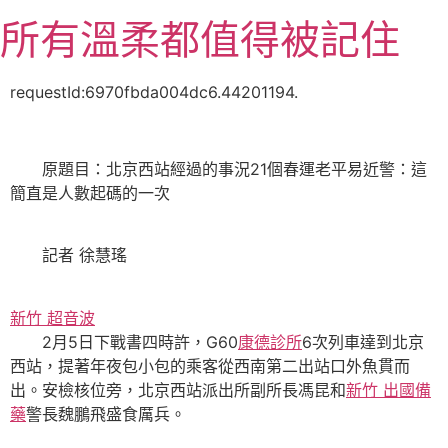
跳
所有溫柔都值得被記住
至
主
要
requestId:6970fbda004dc6.44201194.
內
容
原題目：北京西站經過的事況21個春運老平易近警：這
簡直是人數起碼的一次
記者 徐慧瑤
新竹 超音波
2月5日下戰書四時許，G60
康德診所
6次列車達到北京
西站，提著年夜包小包的乘客從西南第二出站口外魚貫而
出。安檢核位旁，北京西站派出所副所長馮昆和
新竹 出國備
藥
警長魏鵬飛盛食厲兵。