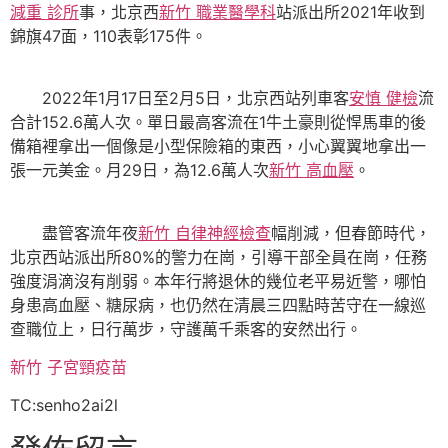
減重 診所
事，北京西
新竹 職業醫學科
站派出所2021年收到
錦旗47面，110表彰175件。
2022年1月17日至2月5日，北京西站列車客
安慎 健檢
流
合計152.6萬人次。單日最高客流在1牛土豪則從悍馬車的後
備箱裡拿出一個像是小型保險箱的東西，小心翼翼地拿出一
張一元美金。月29日，為12.6萬人次
新竹 高血壓
。
盡管客流年夜
新竹 自律神經檢查
幅削減，但春節時代，
北京西站派出所80%的警力在崗，引導干部全員在崗，任務
強度涓滴沒有削弱。本年行將退休的幾位老平易近警，哪怕
身患高血壓、糖尿病，也仍然在清晨三四點時苦守在一線巡
查職位上，日行萬步，守護萬千乘客的安然出行。
新竹 子宮頸疫苗
TC:senho2ai2l