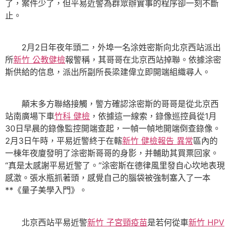
了，案件少了，但平易近警為群眾辦實事的程序卻一刻不斷
止。
2月2日年夜年頭二，外埠一名涂姓密斯向北京西站派出
所
新竹 公教健檢
報警稱，其哥哥在北京西站掉聯。依據涂密
斯供給的信息，派出所副所長梁建偉立即開端組織尋人。
顛末多方聯絡接觸，警方確認涂密斯的哥哥是從北京西
站南廣場下車
竹科 健檢
，依據這一線索，錄像巡控員從1月
30日早晨的錄像監控開端查起，一幀一幀地開端倒查錄像。
2月3日午時，平易近警終于在轄
新竹 健檢報告 異常
區內的
一棟年夜廈發明了涂密斯哥哥的身影，并輔助其買票回家。
“真是太感謝平易近警了。”涂密斯在德律風里發自心坎地表現
感激。張水瓶抓著頭，感覺自己的腦袋被強制塞入了一本
**《量子美學入門》。
北京西站平易近警
新竹 子宮頸疫苗
是若何從車
新竹 HPV